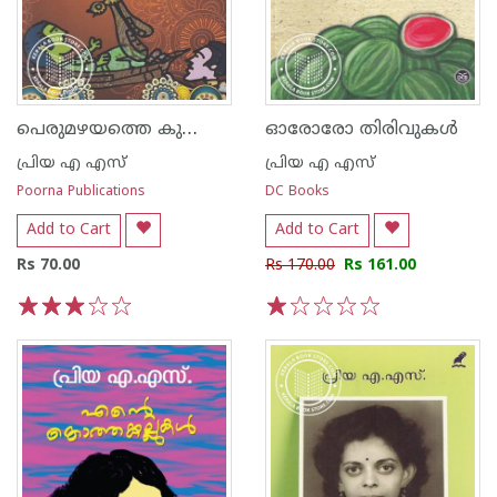
പെരുമഴയത്തെ കുഞ്ഞിതളുകള്‍
ഓരോരോ തിരിവുകള്‍
പ്രിയ എ എസ്
പ്രിയ എ എസ്
Poorna Publications
DC Books
Add to Cart
Add to Cart
Rs 70.00
Rs 170.00
Rs 161.00
1
2
3
4
5
1
2
3
4
5