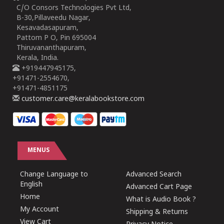
C/O Consors Technologies Pvt Ltd,
B-30,Pillaveedu Nagar,
Kesavadasapuram,
Pattom P O, Pin 695004
Thiruvananthapuram,
Kerala, India.
+919447945175,
+91471-2554670,
+91471-4851175
customer.care@keralabookstore.com
MENUS
Change Language to
Advanced Search
English
Advanced Cart Page
Home
What is Audio Book ?
My Account
Shipping & Returns
View Cart