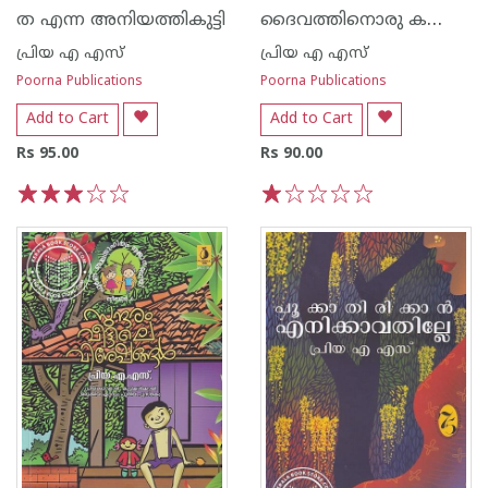
ദൈവത്തിനൊരു കത്ത് ഫ്രം അപ്പു കളിക്കൂട്ട് വീട്
ത എന്ന അനിയത്തികുട്ടി
പ്രിയ എ എസ്
പ്രിയ എ എസ്
Poorna Publications
Poorna Publications
Add to Cart
Add to Cart
Rs 95.00
Rs 90.00
1
2
3
4
5
1
2
3
4
5