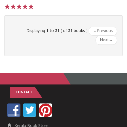
1
2
3
4
5
Displaying
1
to
21
( of
21
books )
←
Previous
Next
→
CONTACT
Kerala Book Store,