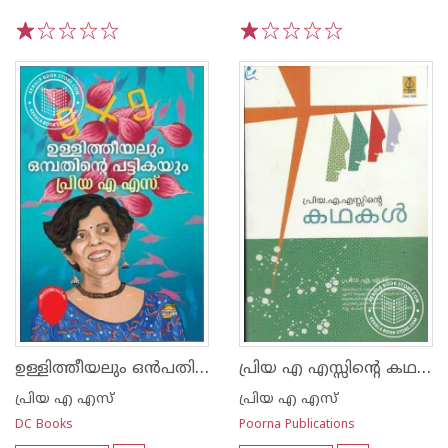
1
2
3
4
5
1
2
3
4
5
ഉള്ളിത്തീയലും ഒൻപതിന് പട്ടികയും
പ്രിയ എ എസ്സിന്റെ കഥകള്‍
പ്രിയ എ എസ്
പ്രിയ എ എസ്
DC Books
Poorna Publications