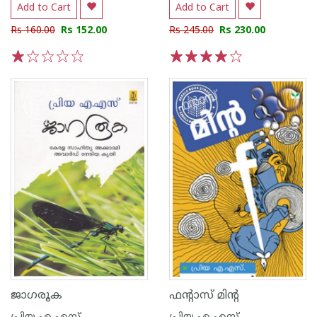
Add to Cart
Add to Cart
Rs 160.00
Rs 152.00
Rs 245.00
Rs 230.00
1
2
3
4
5
1
2
3
4
5
ജാഗരൂക
ഫന്റാസ് മിന്റ