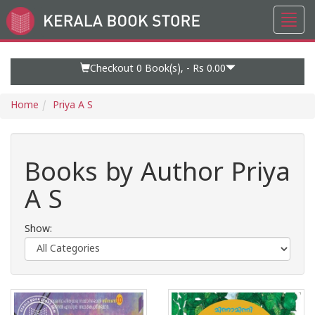
Toggl
Go
navig
to
Home
Page
Checkout 0
Book(s), -
Rs 0.00
Home
Priya A S
Books by Author Priya
A S
Show: