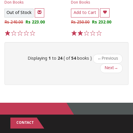
Don Books
Don Books
Out of Stock
Add to Cart
Rs 240.00
Rs 223.00
Rs 250.00
Rs 232.00
1
2
3
4
5
1
2
3
4
5
Displaying
1
to
24
( of
54
books )
←
Previous
Next
→
CONTACT