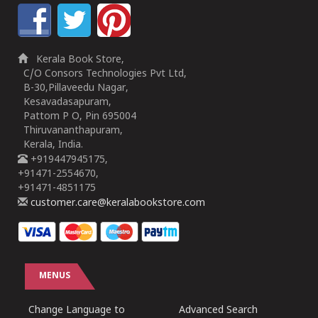
Kerala Book Store,
C/O Consors Technologies Pvt Ltd,
B-30,Pillaveedu Nagar,
Kesavadasapuram,
Pattom P O, Pin 695004
Thiruvananthapuram,
Kerala, India.
+919447945175,
+91471-2554670,
+91471-4851175
customer.care@keralabookstore.com
MENUS
Change Language to
Advanced Search