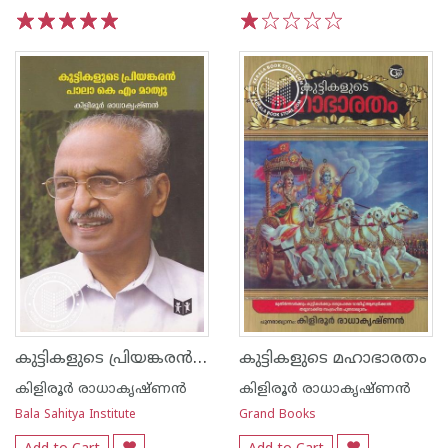
1
2
3
4
5
1
2
3
4
5
കുട്ടികളുടെ പ്രിയങ്കരന്‍ പാലാ കെ എം മാത്യു
കുട്ടികളുടെ മഹാഭാരതം
കിളിരൂര്‍ രാധാകൃഷ്ണന്‍
കിളിരൂര്‍ രാധാകൃഷ്ണന്‍
Bala Sahitya Institute
Grand Books