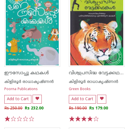
വിശ്വപ്രസിദ്ധ വേട്ടക്കഥകള്‍
ഈസോപ്പു കഥകള്‍
കിളിരൂര്‍ രാധാകൃഷ്ണന്‍
കിളിരൂര്‍ രാധാകൃഷ്ണന്‍
Poorna Publications
Green Books
Add to Cart
Add to Cart
Rs 250.00
Rs 232.00
Rs 190.00
Rs 179.00
1
2
3
4
5
1
2
3
4
5