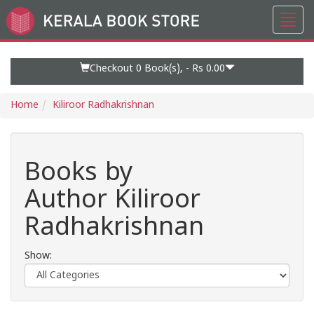
Toggl
Go
navig
to
Home
Page
Checkout 0
Book(s), -
Rs 0.00
Home
Kiliroor Radhakrishnan
Books by
Author Kiliroor
Radhakrishnan
Show: