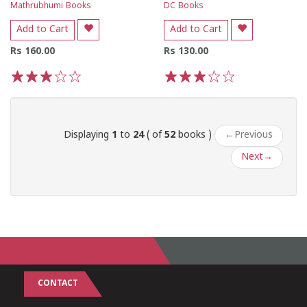
Mathrubhumi Books
DC Books
Add to Cart
Add to Cart
Rs 160.00
Rs 130.00
1
2
3
4
5
1
2
3
4
5
Displaying
1
to
24
( of
52
books )
←
Previous
Next
→
CONTACT