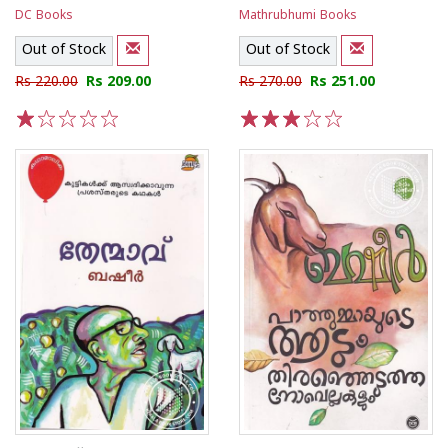
DC Books
Mathrubhumi Books
Out of Stock
Out of Stock
Rs 220.00
Rs 209.00
Rs 270.00
Rs 251.00
1
2
3
4
5
1
2
3
4
5