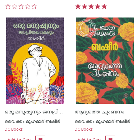
1
2
3
4
5
1
2
3
4
5
ഒരു മനുഷ്യനും ജനപ്രിയകഥകളും
ആദ്യത്തെ ചുംബനം
വൈക്കം മുഹമ്മദ് ബഷീര്‍
വൈക്കം മുഹമ്മദ് ബഷീര്‍
DC Books
DC Books