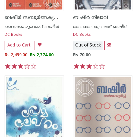
ബഷീർ സമ്പൂർണകൃതികൾ - 3 ഭാഗം സെറ്റ്
ബഷീര്‍ നിലാവ്
വൈക്കം മുഹമ്മദ് ബഷീര്‍
വൈക്കം മുഹമ്മദ് ബഷീര്‍
DC Books
DC Books
Add to Cart
Out of Stock
Rs 2,499.00
Rs 2,374.00
Rs 70.00
1
2
3
4
5
1
2
3
4
5