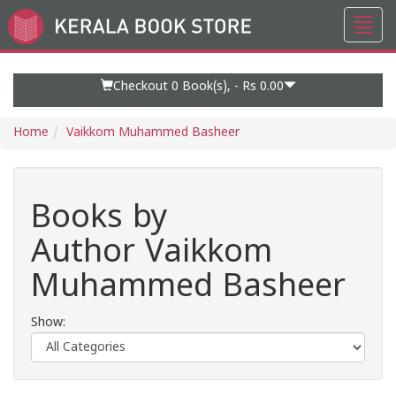
Toggl
Go
navig
to
Home
Page
Checkout 0
Book(s), -
Rs 0.00
Home
Vaikkom Muhammed Basheer
Books by
Author Vaikkom
Muhammed Basheer
Show: