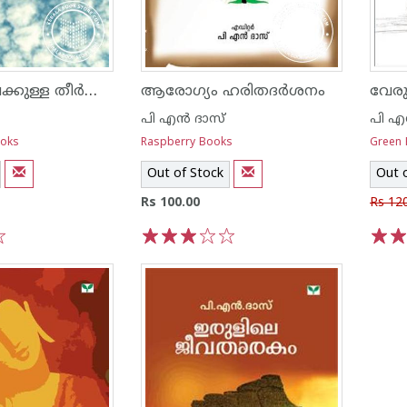
കരുണയിലേക്കുള്ള തീര്‍ത്ഥാടനം
ആരോഗ്യം ഹരിതദര്‍ശനം
വേരു
പി എ‌ന്‍ ദാസ്
പി എ‌
ooks
Raspberry Books
Green
Out of Stock
Out 
Rs 100.00
Rs 12
1
2
3
4
5
1
2