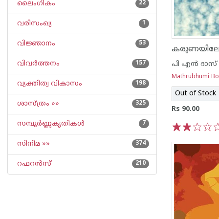
ലൈംഗികം
22
വരിസംഖ്യ
1
വിജ്ഞാനം
53
വിവര്‍ത്തനം
157
പി എ‌ന്‍ ദാസ്
Mathrubhumi B
വ്യക്തിത്വ വികാസം
198
Out of Stock
ശാസ്ത്രം »»
325
Rs 90.00
സമ്പൂര്‍ണ്ണകൃതികള്‍
7
1
2
3
4
5
സിനിമ »»
374
റഫറന്‍സ്
210