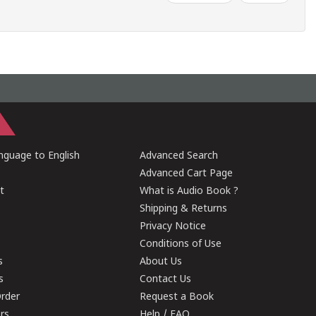
guage to English
Advanced Search
Advanced Cart Page
t
What is Audio Book ?
Shipping & Returns
Privacy Notice
Conditions of Use
s
About Us
s
Contact Us
rder
Request a Book
ers
Help / FAQ