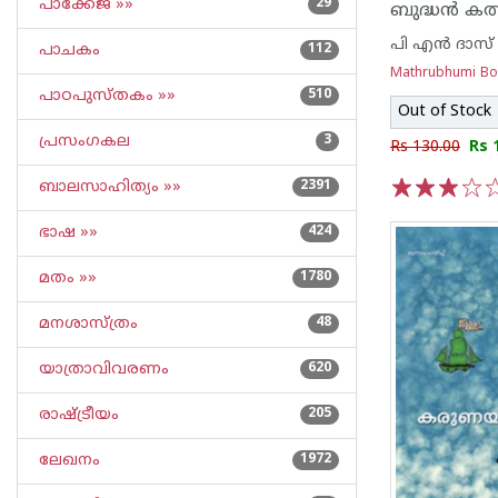
പാക്കേജ് »»
29
ബുദ്ധന്‍ കത
പി എ‌ന്‍ ദാസ്
പാചകം
112
Mathrubhumi B
പാഠപുസ്തകം »»
510
Out of Stock
പ്രസംഗകല
3
Rs 130.00
Rs 
ബാലസാഹിത്യം »»
2391
1
2
3
4
5
ഭാഷ »»
424
മതം »»
1780
മനശാസ്ത്രം
48
യാത്രാവിവരണം
620
രാഷ്ട്രീയം
205
ലേഖനം
1972