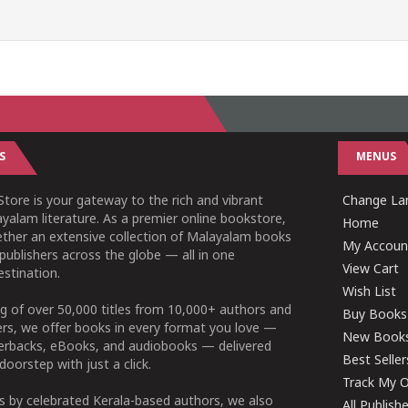
S
MENUS
tore is your gateway to the rich and vibrant
Change Lan
yalam literature. As a premier online bookstore,
Home
ether an extensive collection of Malayalam books
My Accoun
publishers across the globe — all in one
View Cart
stination.
Wish List
g of over 50,000 titles from 10,000+ authors and
Buy Books
ers, we offer books in every format you love —
New Book
perbacks, eBooks, and audiobooks — delivered
Best Seller
doorstep with just a click.
Track My O
 by celebrated Kerala-based authors, we also
All Publish