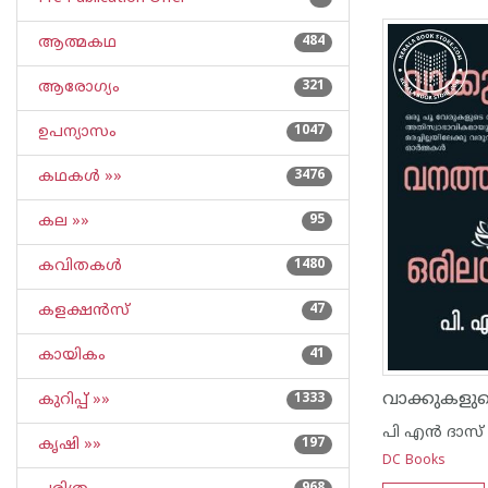
ആത്മകഥ
484
ആരോഗ്യം
321
ഉപന്യാസം
1047
കഥകള്‍ »»
3476
കല »»
95
കവിതകള്‍
1480
കളക്ഷന്‍സ്
47
കായികം
41
കുറിപ്പ്‌ »»
1333
പി എ‌ന്‍ ദാസ്
കൃഷി »»
197
DC Books