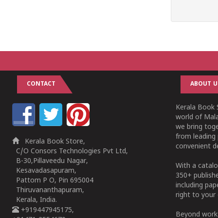
CONTACT
ABOUT U
Kerala Book S
world of Mala
we bring tog
from leading 
Kerala Book Store,
convenient de
C/O Consors Technologies Pvt Ltd,
B-30,Pillaveedu Nagar,
With a catalo
Kesavadasapuram,
350+ publish
Pattom P O, Pin 695004
including pa
Thiruvananthapuram,
right to your 
Kerala, India.
+919447945175,
Beyond works