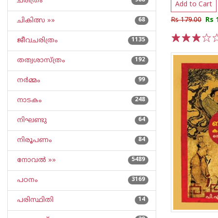
ചരിത്രം
968
Add to Cart
Rs 179.00
Rs 
ചികിത്സ »»
68
ജീവചരിത്രം
1135
1
2
3
4
5
തത്വശാസ്ത്രം
192
നര്‍മ്മം
99
നാടകം
248
നിഘണ്ടു
64
നിരൂപണം
84
നോവല്‍ »»
5489
പഠനം
3169
പരിസ്ഥിതി
14