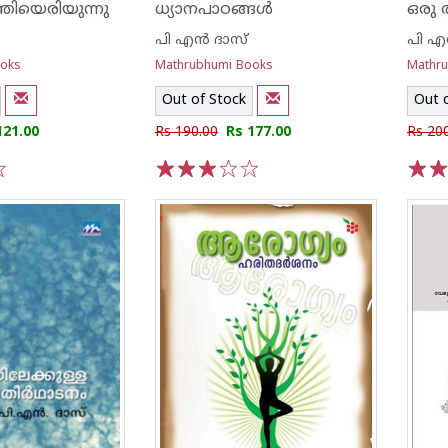
്തിയെരിയുന്നു
ധ്യാനപാഠങ്ങള്‍
ഒരു ത
പി എ‌ന്‍ ദാസ്
പി എ‌
ooks
Mathrubhumi Books
Mathr
Out of Stock
Out 
121.00
Rs 190.00
Rs 177.00
Rs 20
1
2
3
4
5
1
2