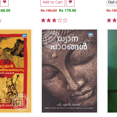
Add to Cart
Out 
166.00
Rs 190.00
Rs 179.00
Rs 19
1
2
3
4
5
1
2