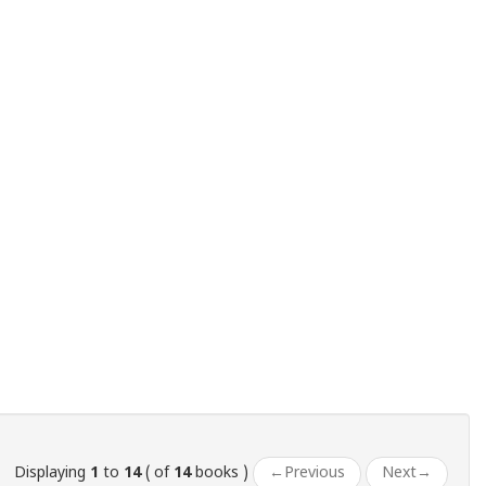
Displaying
1
to
14
( of
14
books )
←
Previous
Next
→