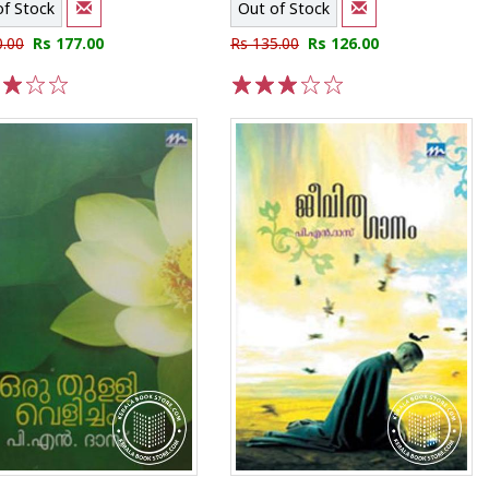
of Stock
Out of Stock
0.00
Rs 177.00
Rs 135.00
Rs 126.00
3
4
5
1
2
3
4
5