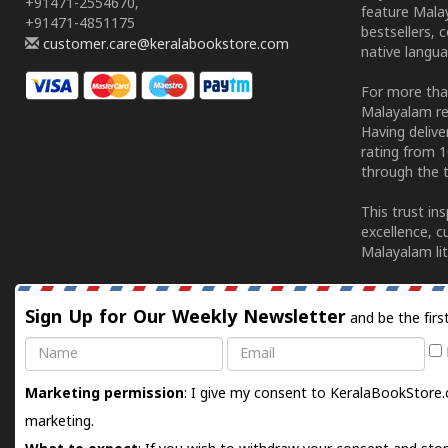
+91471-2554670,
feature Malay
+91471-4851175
bestsellers, 
customer.care@keralabookstore.com
native langua
For more tha
Malayalam re
Having deliv
rating from 
through the t
This trust in
excellence, c
Malayalam lit
Sign Up for Our Weekly Newsletter
and be the firs
Name
Email
Marketing permission
: I give my consent to KeralaBookStore.
marketing.