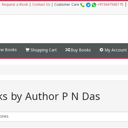
|
|
Request a Book
|
Contact Us
|
Customer Care
+919447945175
w Books
Shopping Cart
Buy Books
My Account
s by Author P N Das