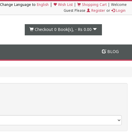
|
Change Language to
English
Wish List
|
Shopping Cart
|
Welcome
Guest Please
Register
or
Login
Checkout 0
Book(s), -
Rs 0.00
BLOG