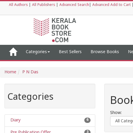
All Authors
|
All Publishers
|
Advanced Search
|
Advanced Add to Cart
Categories
Best Sellers
Browse Books
Ne
Home
P N Das
Categories
Book
Show:
Diary
6
Pre Publication Offer
3