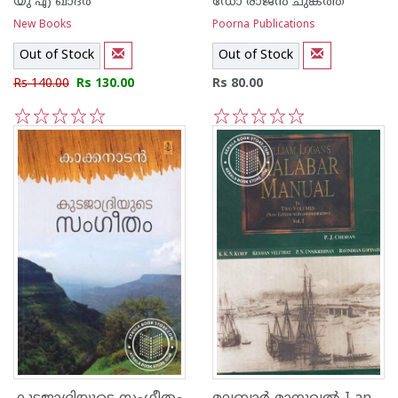
യു എ ഖാദര്‍
ഡോ രാജ‌ന്‍ ചുങ്കത്ത്
New Books
Poorna Publications
Out of Stock
Out of Stock
Rs 140.00
Rs 130.00
Rs 80.00
1
2
3
4
5
1
2
3
4
5