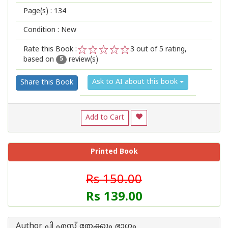
Page(s) :
134
Condition : New
Rate this Book :
3
out of 5 rating,
based on
review(s)
1
2
3
4
5
5
Ask to AI about this book
Share this Book
Add to Cart
Printed Book
Rs 150.00
Rs 139.00
Author പി എസ് തേക്കും ഭാഗം