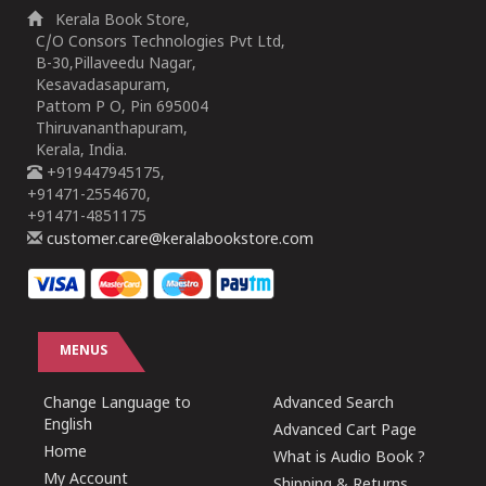
Kerala Book Store,
C/O Consors Technologies Pvt Ltd,
B-30,Pillaveedu Nagar,
Kesavadasapuram,
Pattom P O, Pin 695004
Thiruvananthapuram,
Kerala, India.
+919447945175,
+91471-2554670,
+91471-4851175
customer.care@keralabookstore.com
MENUS
Change Language to
Advanced Search
English
Advanced Cart Page
Home
What is Audio Book ?
My Account
Shipping & Returns