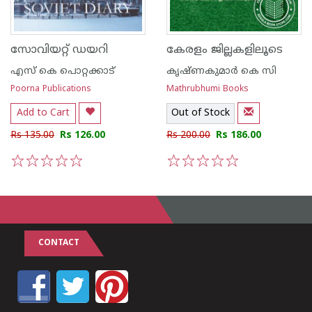
സോവിയറ്റ് ഡയറി
കേരളം ജില്ലകളിലൂടെ
എസ്‌ കെ പൊറ്റക്കാട്‌
കൃഷ്ണകുമാര്‍ കെ സി
Poorna Publications
Mathrubhumi Books
Add to Cart
Out of Stock
Rs 135.00
Rs 126.00
Rs 200.00
Rs 186.00
1
2
3
4
5
1
2
3
4
5
CONTACT