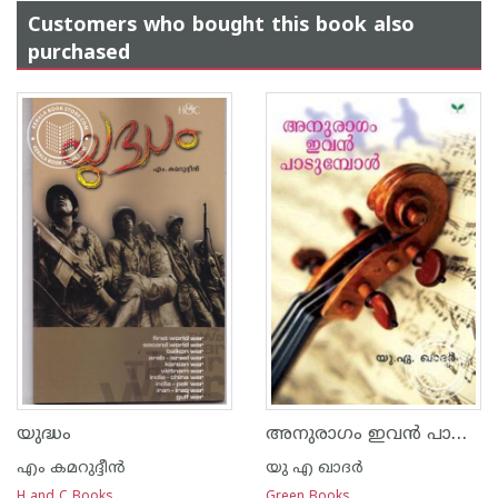
Customers who bought this book also
purchased
അനുരാഗം ഇവ‌ന്‍ പാടുന്പോള്‍
യുദ്ധം
എം കമറുദ്ദീന്‍
യു എ ഖാദര്‍
H and C Books
Green Books