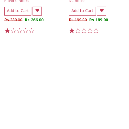
H and C Books
DC Books
Add to Cart
Add to Cart
Rs 280.00
Rs 266.00
Rs 199.00
Rs 189.00
1
2
3
4
5
1
2
3
4
5