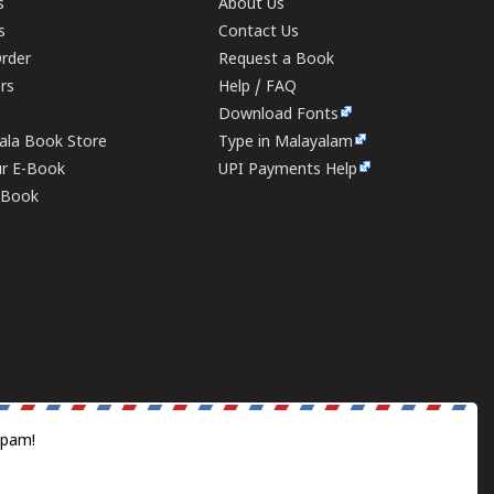
s
About Us
s
Contact Us
rder
Request a Book
ers
Help / FAQ
Download Fonts
rala Book Store
Type in Malayalam
ur E-Book
UPI Payments Help
E-Book
spam!