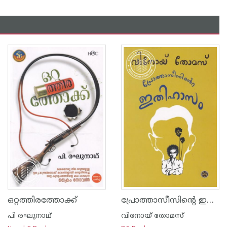
പ്രോത്താസീസിന്റെ ഇതിഹാസം
ഒറ്റത്തിരത്തോക്ക്
പി രഘുനാഥ്
വിനോയ് തോമസ്