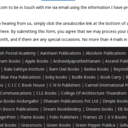
com to be in touch with me via email using the information I have pr
 hearing from us, simply click the unsubscribe link at the bottom of
k here.
By submitting this form, you agree that we may process your 
nth, and if there are any special occasions. No more than 4 mails in 
sh Postal Academy
|
Aarshasri Publications
|
Absolute Publications
ham Books
|
Apple Books
|
Arshavidyaprathishtanam
|
Ascend Publ
|
Bala Sahitya Institute
|
Barn Owl Books
|
Beeka Books
|
Beyond
|
Blue Pea Publications
|
boby books
|
Bodhi Books
|
Book Carry
|
B
ks
|
C I C C Book House
|
C N N Publishers
|
Carmel International P
k Communications
|
CLS Books
|
College Of Architecture Trivandrum
vi Books Kodungallor
|
Dhanam Publications Pvt Ltd
|
Dimple Book
 Bosco Publications
|
Dream BookBindery
|
Dreams books
|
EB B
ngerPrint
|
Flame Books
|
Folio Publishers
|
Frames 25
|
G V Books
nd Books
|
Grassroots
|
Green Books
|
Green Pepper Publica
|
Grih