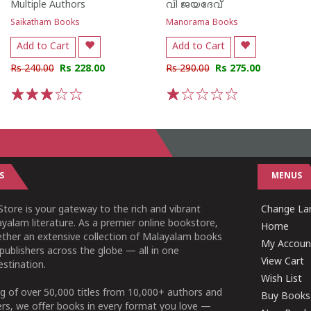
Multiple Authors
വി ജയദേവ്
Saikatham Books
Manorama Books
Add to Cart
Add to Cart
Rs 240.00
Rs 228.00
Rs 290.00
Rs 275.00
1
2
3
4
5
1
2
3
4
5
S
MENUS
tore is your gateway to the rich and vibrant
Change Lan
yalam literature. As a premier online bookstore,
Home
ether an extensive collection of Malayalam books
My Accoun
publishers across the globe — all in one
View Cart
stination.
Wish List
g of over 50,000 titles from 10,000+ authors and
Buy Books
ers, we offer books in every format you love —