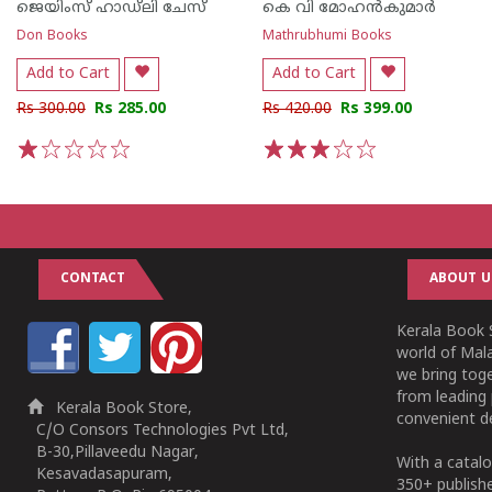
ജെയിംസ് ഹാഡ്‌ലി ചേസ്
കെ വി മോഹ‌ന്‍കുമാര്‍
Don Books
Mathrubhumi Books
Add to Cart
Add to Cart
Rs 300.00
Rs 285.00
Rs 420.00
Rs 399.00
1
2
3
4
5
1
2
3
4
5
CONTACT
ABOUT U
Kerala Book S
world of Mala
we bring tog
from leading 
Kerala Book Store,
convenient de
C/O Consors Technologies Pvt Ltd,
B-30,Pillaveedu Nagar,
With a catalo
Kesavadasapuram,
350+ publish