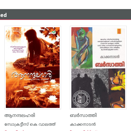
sed
ആനന്ദലഹരി
ബര്‍സാത്തി
സോക്രട്ടീസ് കെ വാലത്ത്
കാക്കനാടന്‍