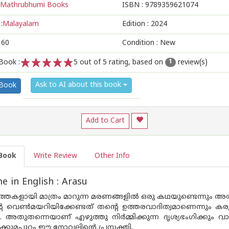
Mathrubhumi Books
ISBN :
9789359621074
:
Malayalam
Edition :
2024
160
Condition : New
Book :
5
out of 5 rating, based on
review(s)
1
1
2
3
4
5
Ask to AI about this book
 Book
Add to Cart
Book
Write Review
Other Info
 in English : Arasu
‍ത്തകളായി മാത്രം മാറുന്ന മരണങ്ങളില്‍ ഒരു കഥയുണ്ടെന്നും
റെ വെണ്‍മയറിയിക്കേണ്ടത് തന്റെ ഉത്തരവാദിത്വമാണെന്നും ക
തുതന്നെയാണ് എഴുത്തു നിര്‍മ്മിക്കുന്ന ദൃശ്യഭംഗിക്കും വ
്കുമപ്പുറം ഈ നോവലിന്റെ പ്രസക്തി.