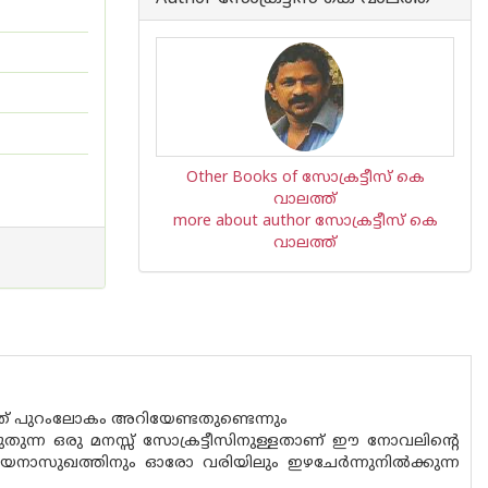
Other Books of സോക്രട്ടീസ് കെ
വാലത്ത്
more about author സോക്രട്ടീസ് കെ
വാലത്ത്
 അത് പുറംലോകം അറിയേണ്ടതുണ്ടെന്നും
രുതുന്ന ഒരു മനസ്സ് സോക്രട്ടീസിനുള്ളതാണ് ഈ നോവലിന്റെ
ായനാസുഖത്തിനും ഓരോ വരിയിലും ഇഴചേര്‍ന്നുനില്‍ക്കുന്ന