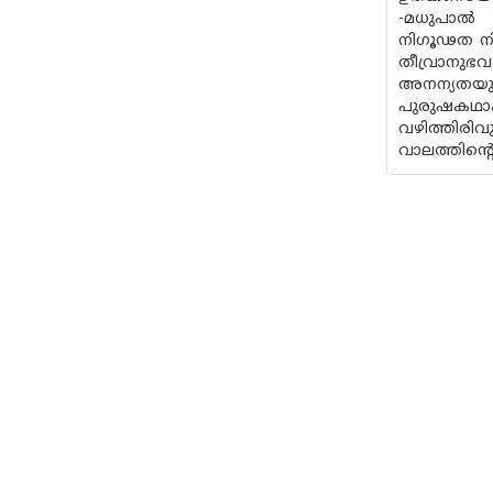
-മധുപാല്‍
നിഗൂഢത നി
തീവ്രാനുഭവ
അനന്യതയും
പുരുഷകഥാപ
വഴിത്തിരിവ
വാലത്തിന്