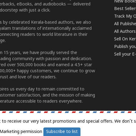
New Book
perbacks, eBooks, and audiobooks — delivered
Best Seller
doorstep with just a click.
Track My O
 by celebrated Kerala-based authors, we also
All Publish
alam translations of internationally acclaimed
All Authors
connecting readers to world literature in their
Sell On Ke
ge.
Publish yo
n 15 years, we have proudly served the
Sell your 
ading community with passion and dedication.
ered over 500,000 books and earned a 4.5+ star
100,000+ happy customers, we continue to grow
rust and love of our readers.
spires us every day to remain committed to
ustomer satisfaction, and the mission of making
erature accessible to readers everywhere.
t to receive our very latest promotions and special offers. We don't 
Marketing permission
Subscribe to list