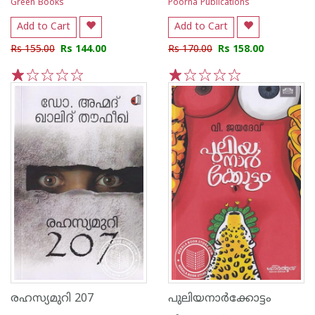
Green Books
Poorna Publications
Add to Cart
Add to Cart
Rs 155.00
Rs 144.00
Rs 170.00
Rs 158.00
1
2
3
4
5
1
2
3
4
5
രഹസ്യമുറി 207
പുലിയനാർക്കോട്ടം