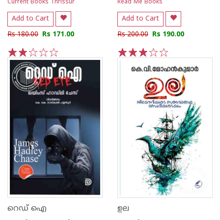
Current Books Thrissur
Read Me Books
Add to Cart
Add to Cart
Rs 180.00
Rs 171.00
Rs 200.00
Rs 190.00
1
2
3
4
5
1
2
3
4
5
റെഡ് ഐ
ഉല