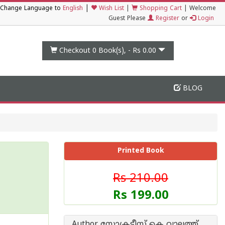
|
Change Language to
English
Wish List
|
Shopping Cart
|
Welcome
Guest Please
Register
or
Login
Checkout 0
Book(s), -
Rs 0.00
BLOG
Printed Book
Rs 210.00
Rs 199.00
Author സോക്രട്ടീസ് കെ വാലത്ത്