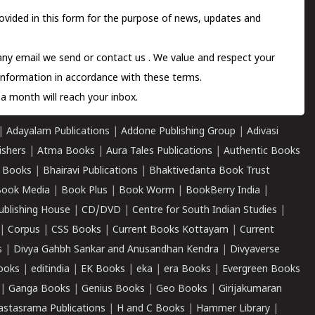
ovided in this form for the purpose of news, updates and
 any email we send or
contact us
. We value and respect your
information in accordance with these terms.
a month will reach your inbox.
|
Adayalam Publications
|
Addone Publishing Group
|
Adivasi
ishers
|
Atma Books
|
Aura Tales Publications
|
Authentic Books
 Books
|
Bhairavi Publications
|
Bhaktivedanta Book Trust
ook Media
|
Book Plus
|
Book Worm
|
BookBerry India
|
ublishing House
|
CD/DVD
|
Centre for South Indian Studies
|
|
Corpus
|
CSS Books
|
Current Books Kottayam
|
Current
s
|
Divya Gahbh Sankar and Anusandhan Kendra
|
Divyaverse
ooks
|
editindia
|
EK Books
|
eka
|
era Books
|
Evergreen Books
|
Ganga Books
|
Genius Books
|
Geo Books
|
Girijakumaran
astasrama Publications
|
H and C Books
|
Hammer Library
|