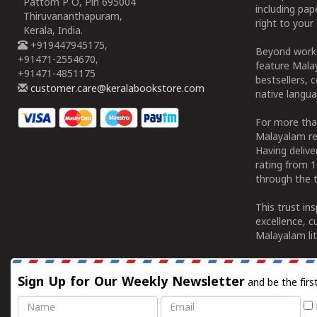
Pattom P O, Pin 695004
including pa
Thiruvananthapuram,
right to your 
Kerala, India.
+919447945175,
Beyond works
+91471-2554670,
feature Malay
+91471-4851175
bestsellers, 
customer.care@keralabookstore.com
native langua
For more tha
Malayalam re
Having deliv
rating from 
through the t
This trust in
excellence, c
Malayalam lit
Sign Up for Our Weekly Newsletter
and be the firs
Name
Email