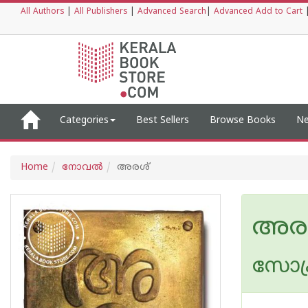
All Authors
|
All Publishers
|
Advanced Search
|
Advanced Add to Cart
Categories
Best Sellers
Browse Books
Ne
Home
നോവല്‍
അരശ്
അര
സോക്