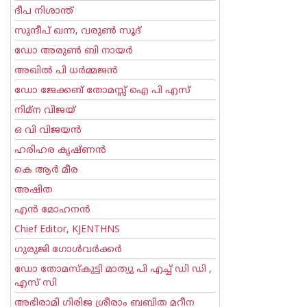
ദീപ നിശാന്ത്
സുന്ദീപ് ഖന്ന, വരുൺ സൂദ്
ഡോ അരുണ്‍ ബി നായര്‍
അഖില്‍ പി ധര്‍മ്മജന്‍
ഡോ ജേക്കബ് തോമസ്സ് ഐ പി എസ്
നിമ്ന വിജയ്
ഒ വി വിജയന്‍
ഹരിഹര കൃഷ്ണൻ
കെ ആര്‍ മീര
അഷിത
എന്‍ മോഹനന്‍
Chief Editor, KJENTHNS
ഗുരുജി ഗോള്‍‌വര്‍ക്കര്‍
ഡോ തോമസ്കുട്ടി മാത്യു പി എച്ച് ഡി ഡി ,
എസ് സി
അഭിരാമി ഗിരിജ ശ്രീരാം ബബിത മറീന