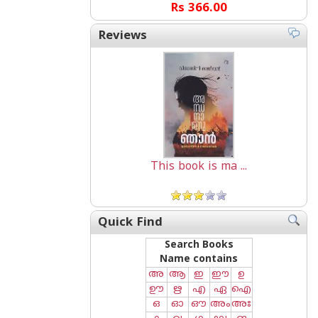
Rs 366.00
Reviews
This book is ma ...
Quick Find
Search Books
Name contains
അ
ആ
ഇ
ഈ
ഉ
ഊ
ഋ
എ
ഏ
ഐ
ഒ
ഓ
ഔ
അം
അഃ