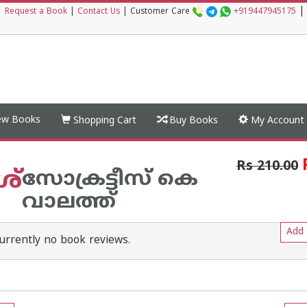
|
|
Request a Book
|
Contact Us
|
Customer Care
+919447945175
w Books
Shopping Cart
Buy Books
My Account
Rs 210.00
്
സോക്രട്ടീസ് കെ
വാലത്ത്
Add 
urrently no book reviews.