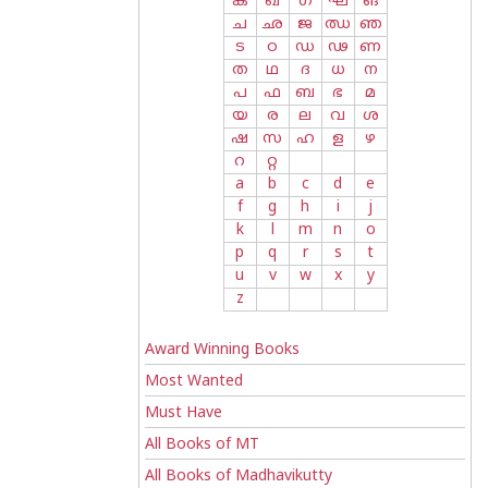
ക
ഖ
ഗ
ഘ
ങ
ച
ഛ
ജ
ഝ
ഞ
ട
ഠ
ഡ
ഢ
ണ
ത
ഥ
ദ
ധ
ന
പ
ഫ
ബ
ഭ
മ
യ
ര
ല
വ
ശ
ഷ
സ
ഹ
ള
ഴ
റ
റ്റ
a
b
c
d
e
f
g
h
i
j
k
l
m
n
o
p
q
r
s
t
u
v
w
x
y
z
Award Winning Books
Most Wanted
Must Have
All Books of MT
All Books of Madhavikutty