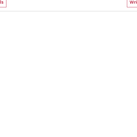
ls
Wri