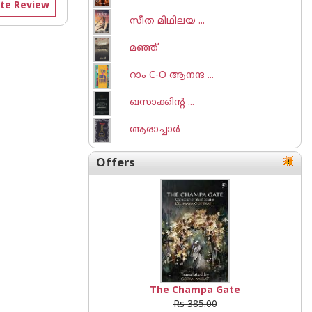
te Review
സീത മിഥിലയ ...
മഞ്ഞ്
റാം C-O ആനന്ദ ...
ഖസാക്കിന്റ ...
ആരാച്ചാര്‍
Offers
The Champa Gate
Rs 385.00