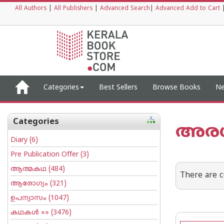
All Authors
|
All Publishers
|
Advanced Search
|
Advanced Add to Cart
Categories
Best Sellers
Browse Books
Ne
Categories
അരശ
Diary
(6)
Pre Publication Offer
(3)
ആത്മകഥ
(484)
There are c
ആരോഗ്യം
(321)
ഉപന്യാസം
(1047)
കഥകള്‍
»» (3476)