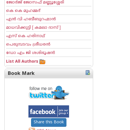
ജോര്‍ജ് ജോസഫ് മണ്ണൂശ്ശേരി
കെ കെ മുഹമ്മദ്
എന്‍ വി ഹബീബുറഹ്മാന്‍
മാധവിക്കുട്ടി [ കമലാ ദാസ് ]
എസ് കെ ഹരിനാഥ്
പെരുമ്പടവം ശ്രീധര‌ന്‍
ഡോ എം ജി ശശിഭൂഷന്‍
List All Authors
Book Mark
Share this Book