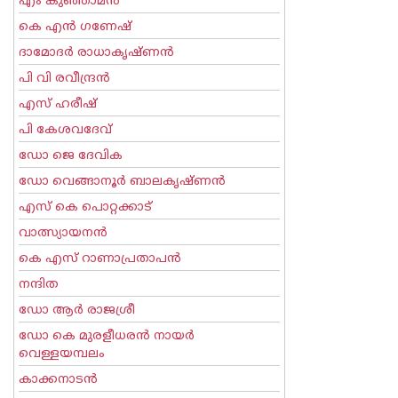
എം കുഞ്ഞാമന്‍
കെ എന്‍ ഗണേഷ്
ദാമോദർ രാധാകൃഷ്ണൻ
പി വി രവീന്ദ്രന്‍
എസ് ഹരീഷ്
പി കേശവദേവ്‌
ഡോ ജെ ദേവിക
ഡോ വെങ്ങാനൂര്‍ ബാലകൃഷ്ണന്‍
എസ്‌ കെ പൊറ്റക്കാട്‌
വാത്സ്യായനന്‍
കെ എസ് റാണാപ്രതാപന്‍
നന്ദിത
ഡോ ആര്‍ രാജശ്രീ
ഡോ കെ മുരളീധരന്‍ നായര്‍
വെള്ളയമ്പലം
കാക്കനാടന്‍