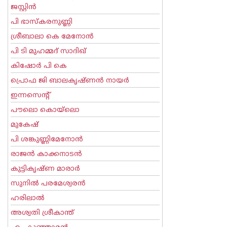
ജസ്റ്റിന്‍
പി ഭാസ്കരനുണ്ണി
ശ്രീബാലാ കെ മേനോന്‍
പി ടി മുഹമ്മദ് സാദിഖ്‌
കിഷോർ പി കെ
പ്രൊഫ ജി ബാലകൃഷ്ണന്‍ നായര്‍
ഇന്നസെന്റ്‌
പൗലൊ കൊയ്ലൊ
മുകേഷ്
പി ശങ്കുണ്ണിമേനോന്‍
രാജന്‍ കാക്കനാടന്‍
കുട്ടികൃഷ്ണ മാരാര്‍
സുനില്‍ പരമേശ്വരന്‍
ഹരിലാല്‍
അശ്വതി ശ്രീകാന്ത്