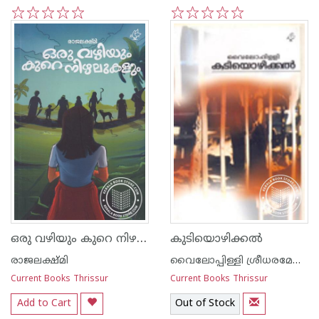
1
2
3
4
5
1
2
3
4
5
ഒരു വഴിയും കുറെ നിഴലുകളും
കുടിയൊഴിക്കല്‍
രാജലക്ഷ്മി
വൈലോപ്പിള്ളി ശ്രീധരമേനോ‌ന്‍
Current Books Thrissur
Current Books Thrissur
Add to Cart
Out of Stock