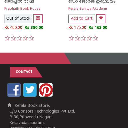
തോപ്പില്‍ ഭാഷി
ഡോ ജോര്‍ജ് ഇരുമ്പയം
Prabhath Book House
Kerala Sahitya Akademi
Out of Stock
Add to Cart
Rs 400.00
Rs 380.00
Rs 175.00
Rs 163.00
1
2
3
4
5
1
2
3
4
5
CONTACT
Kerala Book Store,
C/O Consors Technologies Pvt Ltd,
B-30,Pillaveedu Nagar,
Kesavadasapuram,