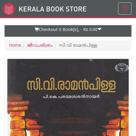
Toggl
Go
navig
to
Home
Page
Checkout 0
Book(s), -
Rs 0.00
Home
ജീവചരിത്രം
സി വി രാമന്‍പിള്ള