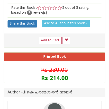
Rate this Book :
5
out of 5 rating,
based on
review(s)
1
2
3
4
5
1
Ask to AI about this book
Share this Book
Add to Cart
Printed Book
Rs 230.00
Rs 214.00
Author പി കെ പരമേശ്വരന്‍ നായര്‍