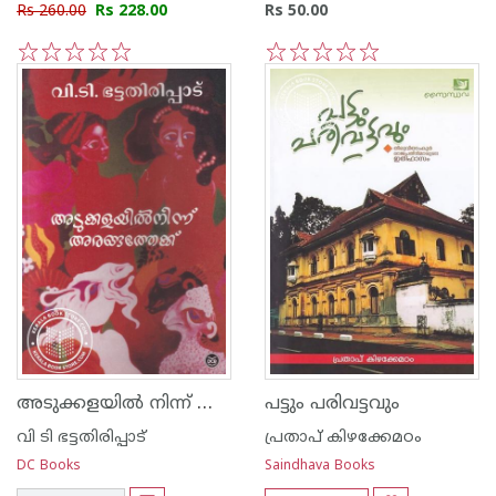
Rs 260.00
Rs 228.00
Rs 50.00
1
2
3
4
5
1
2
3
4
5
അടുക്കളയില്‍ നിന്ന് അരങ്ങത്തേക്ക്
പട്ടും പരിവട്ടവും
വി ടി ഭട്ടതിരിപ്പാട്‌
പ്രതാപ് കിഴക്കേമഠം
DC Books
Saindhava Books