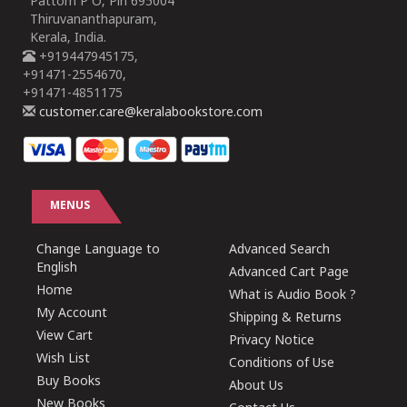
Pattom P O, Pin 695004
Thiruvananthapuram,
Kerala, India.
+919447945175,
+91471-2554670,
+91471-4851175
customer.care@keralabookstore.com
MENUS
Change Language to
Advanced Search
English
Advanced Cart Page
Home
What is Audio Book ?
My Account
Shipping & Returns
View Cart
Privacy Notice
Wish List
Conditions of Use
Buy Books
About Us
New Books