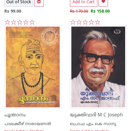
Out of Stock
Add to Cart
Rs 99.00
Rs 170.00
Rs 158.00
1
2
3
4
5
1
2
3
4
5
പൂന്താനം
യുക്തിവാദി M C Joseph
പാലക്കീഴ് നാരായണന്‍
പ്രൊഫ എം കെ സാനു