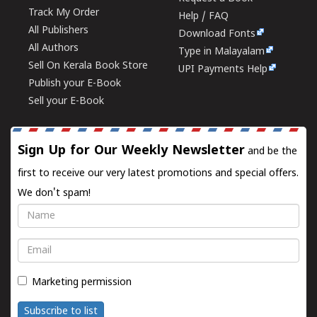
Track My Order
Help / FAQ
All Publishers
Download Fonts
All Authors
Type in Malayalam
Sell On Kerala Book Store
UPI Payments Help
Publish your E-Book
Sell your E-Book
Sign Up for Our Weekly Newsletter
and be the
first to receive our very latest promotions and special offers.
We don't spam!
Name
Email
Marketing permission
Subscribe to list