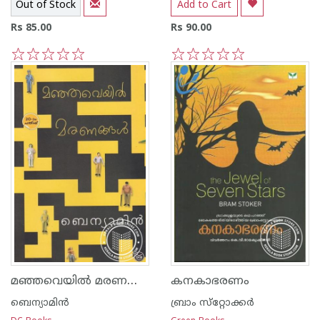
Out of Stock
Add to Cart
Rs 85.00
Rs 90.00
1
2
3
4
5
1
2
3
4
5
മഞ്ഞവെയില്‍ മരണങ്ങള്‍
കനകാഭരണം
ബെന്യാമിന്‍
ബ്രാം സ്‌റ്റോക്കര്‍