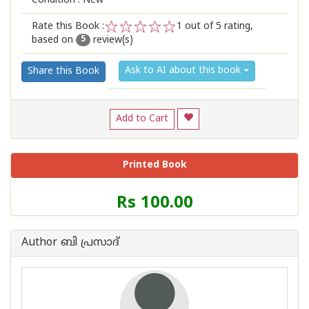
Condition : New
Rate this Book :
1
out of 5 rating,
based on
review(s)
1
2
3
4
5
5
Ask to AI about this book
Share this Book
Add to Cart
Printed Book
Price
Rs 100.00
of
this
Book
Author ബി പ്രസാദ്
is