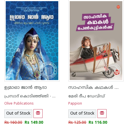
1
2
3
4
5
1
2
3
4
5
സാഹസിക കഥകള്‍ പെണ്‍കുട്ടികള്‍ക്ക്
ഉമ്രാഓ ജാ‌ന്‍ ആദാ
പ്രസാദ് കൊടിഞ്ഞ്ഞി - സുള്‍ഫി
മേരി ദീപ ഡേവിഡ്
Olive Publications
Pappion
Out of Stock
Out of Stock
Rs 160.00
Rs 149.00
Rs 125.00
Rs 116.00