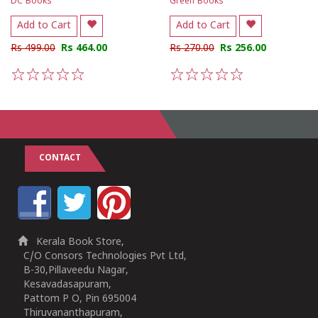
DC Books
Green Books
Add to Cart
Add to Cart
Rs 499.00
Rs 464.00
Rs 270.00
Rs 256.00
1
2
3
4
5
1
2
3
4
5
CONTACT
Kerala Book Store,
C/O Consors Technologies Pvt Ltd,
B-30,Pillaveedu Nagar,
Kesavadasapuram,
Pattom P O, Pin 695004
Thiruvananthapuram,