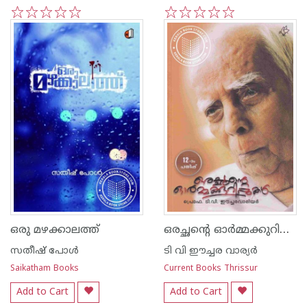
1
2
3
4
5
1
2
3
4
5
ഒരച്ഛന്റെ ഓര്‍മ്മക്കുറിപ്പുകള്‍
ഒരു മഴക്കാലത്ത്
സതീഷ് പോള്‍
ടി വി ഈച്ചര വാര്യര്‍
Saikatham Books
Current Books Thrissur
Add to Cart
Add to Cart