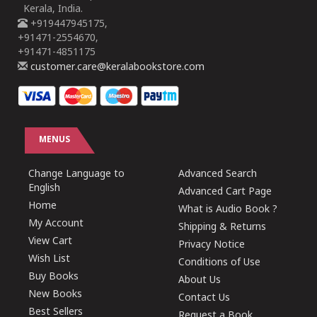
Kerala, India.
+919447945175,
+91471-2554670,
+91471-4851175
customer.care@keralabookstore.com
MENUS
Change Language to
Advanced Search
English
Advanced Cart Page
Home
What is Audio Book ?
My Account
Shipping & Returns
View Cart
Privacy Notice
Wish List
Conditions of Use
Buy Books
About Us
New Books
Contact Us
Best Sellers
Request a Book