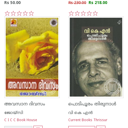
Rs 50.00
Rs 230.00
Rs 218.00
1
2
3
4
5
1
2
3
4
5
അവസാന ദിവസം
പൊടിപൂരം തിരുനാള്‍
ജോയ്‌സി
വി കെ എന്‍
C I C C Book House
Current Books Thrissur