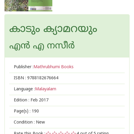
കാടും ക്യാമറയും
എന്‍ എ നസീര്‍
Publisher :
Mathrubhumi Books
ISBN :
9788182676664
Language :
Malayalam
Edition :
Feb 2017
Page(s) :
190
Condition : New
Rate this Book :
4
out of 5 rating,