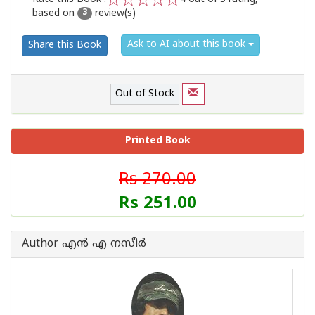
based on
review(s)
1
2
3
4
5
3
Ask to AI about this book
Share this Book
Out of Stock
Printed Book
Rs 270.00
Rs 251.00
Author എന്‍ എ നസീര്‍