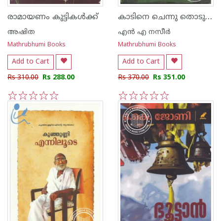
കാടിനെ ചെന്നു തൊടുമ്പോള്‍
രാമായണം കുട്ടികള്‍ക്ക്‌
അഷിത
എന്‍ എ നസീര്‍
Mathrubhumi Books
Mathrubhumi Books
Add to Cart
Add to Cart
Rs 310.00
Rs 288.00
Rs 370.00
Rs 351.00
1
2
3
4
5
1
2
3
4
5