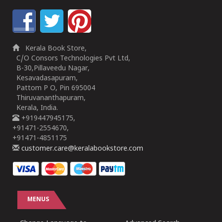
Kerala Book Store,
C/O Consors Technologies Pvt Ltd,
B-30,Pillaveedu Nagar,
Kesavadasapuram,
Pattom P O, Pin 695004
Thiruvananthapuram,
Kerala, India.
+919447945175,
+91471-2554670,
+91471-4851175
customer.care@keralabookstore.com
MENUS