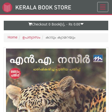
Toggl
Go
navig
to
Home
Page
Checkout 0
Book(s), -
Rs 0.00
Home
ഉപന്യാസം
കാടും ക്യാമറയും