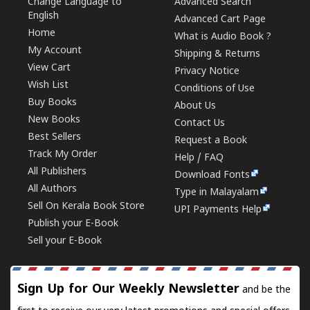
Change Language to
Advanced Search
English
Advanced Cart Page
Home
What is Audio Book ?
My Account
Shipping & Returns
View Cart
Privacy Notice
Wish List
Conditions of Use
Buy Books
About Us
New Books
Contact Us
Best Sellers
Request a Book
Track My Order
Help / FAQ
All Publishers
Download Fonts
All Authors
Type in Malayalam
Sell On Kerala Book Store
UPI Payments Help
Publish your E-Book
Sell your E-Book
Sign Up for Our Weekly Newsletter
and be the