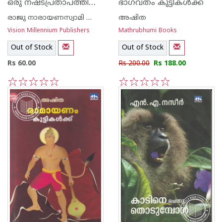
ഒരു നഷ്ടപ്രതാപത്തിന്റെ മാറ്റൊലി
ഭാഗവതം കുട്ടികള്‍ക്ക്
രാജു നാരായണസ്വാമി ഐ എ എസ്
അഷിത
Vision Millennium Publishers
Mathrubhumi Books
Out of Stock
Out of Stock
Rs 60.00
Rs 200.00
Rs 188.00
1
2
3
4
5
1
2
3
4
5