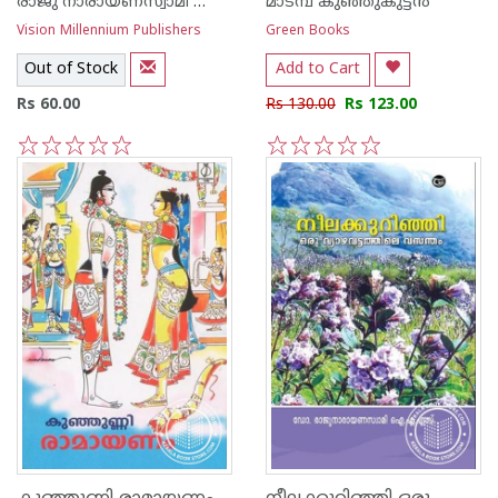
രാജു നാരായണസ്വാമി ഐ എ എസ്
മാടമ്പ് കുഞ്ഞുകുട്ടന്‍
Vision Millennium Publishers
Green Books
Out of Stock
Add to Cart
Rs 60.00
Rs 130.00
Rs 123.00
1
2
3
4
5
1
2
3
4
5