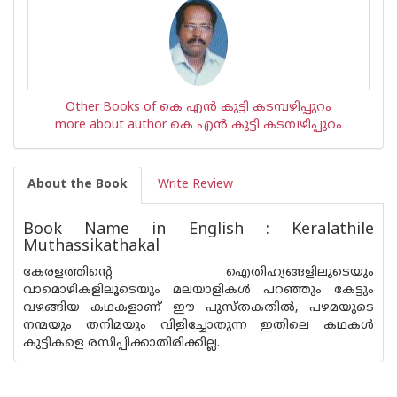
Other Books of കെ എ‌ന്‍ കുട്ടി കടമ്പഴിപ്പുറം
more about author കെ എ‌ന്‍ കുട്ടി കടമ്പഴിപ്പുറം
About the Book
Write Review
Book Name in English : Keralathile
Muthassikathakal
കേരളത്തിന്റെ ഐതിഹ്യങ്ങളിലൂടെയും
വാമൊഴികളിലൂടെയും മലയാളികള്‍ പറഞ്ഞും കേട്ടും
വഴങ്ങിയ കഥകളാണ് ഈ പുസ്തകതില്‍, പഴമയുടെ
നന്മയും തനിമയും വിളിച്ചോതുന്ന ഇതിലെ കഥകള്‍
കുട്ടികളെ രസിപ്പിക്കാതിരിക്കില്ല.