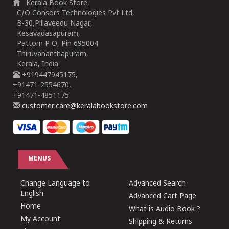
Kerala Book Store,
C/O Consors Technologies Pvt Ltd,
B-30,Pillaveedu Nagar,
Kesavadasapuram,
Pattom P O, Pin 695004
Thiruvananthapuram,
Kerala, India.
+919447945175,
+91471-2554670,
+91471-4851175
customer.care@keralabookstore.com
MENUS
Change Language to
Advanced Search
English
Advanced Cart Page
Home
What is Audio Book ?
My Account
Shipping & Returns