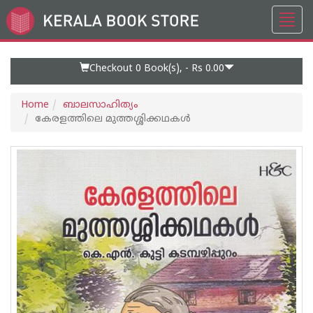
Toggl
Go
navig
to
Home
Page
Checkout 0
Book(s), -
Rs 0.00
Home
ബാലസാഹിത്യം
കേരളത്തിലെ മുത്തശ്ശിക്കഥകള്‍