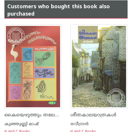
Customers who bought this book also
purchased
കൈയെഴുത്തും തലേലെഴുത്തും
ശീതകാലയാത്രകള്‍
കുഞ്ഞുണ്ണി മാഷ്‌
രവീന്ദ്രന്‍
H and C Books
H and C Books