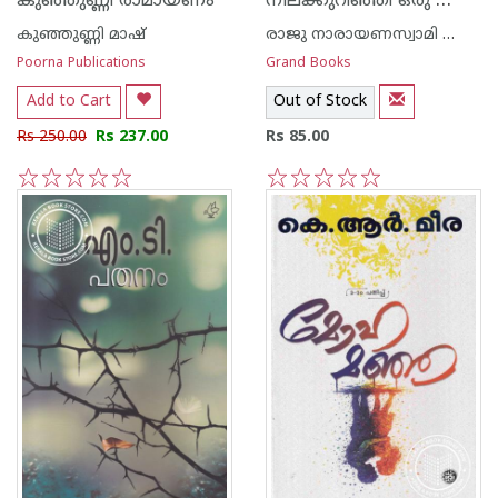
നീലക്കുറിഞ്ഞി ഒരു വ്യാഴവട്ടത്തിന്റ വസന്തം
കുഞ്ഞുണ്ണി രാമായണം
കുഞ്ഞുണ്ണി മാഷ്‌
രാജു നാരായണസ്വാമി ഐ എ എസ്
Poorna Publications
Grand Books
Add to Cart
Out of Stock
Rs 250.00
Rs 237.00
Rs 85.00
1
2
3
4
5
1
2
3
4
5