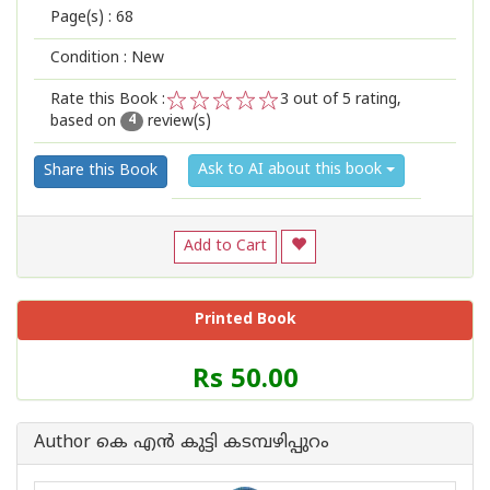
Page(s) :
68
Condition : New
Rate this Book :
3
out of 5 rating,
based on
review(s)
1
2
3
4
5
4
Ask to AI about this book
Share this Book
Add to Cart
Printed Book
Price
Rs 50.00
of
this
Book
Author കെ എ‌ന്‍ കുട്ടി കടമ്പഴിപ്പുറം
is