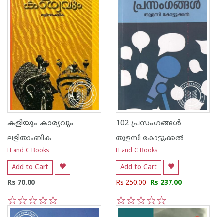
കളിയും കാര്യവും
102 പ്രസംഗങ്ങള്‍
ലളിതാംബിക
തുളസി കോട്ടുക്കല്‍
H and C Books
H and C Books
Add to Cart
Add to Cart
Rs 70.00
Rs 250.00
Rs 237.00
1
2
3
4
5
1
2
3
4
5