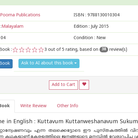
Poorna Publications
ISBN :
9788130010304
:
Malayalam
Edition :
July 2015
104
Condition : New
Book :
3
out of 5 rating, based on
review(s)
38
1
2
3
4
5
Ask to AI about this book
 Book
Add to Cart
Book
Write Review
Other Info
e in English : Kuttavum Kuttanweshanavum Suku
ുറ്റാന്വേഷണവും എന്ന തലക്കെട്ടോടെ ഈ പുസ്തകത്തില്‍ വിവരി
ഷണ കഥകളാണ്.കേരളത്തിലെ ജനങ്ങളുടെ മനസ്സില്‍ വേരുറപ്പിച്ച ക്