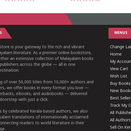
1
2
3
4
5
1
2
3
4
5
S
MENUS
tore is your gateway to the rich and vibrant
Change Lan
yalam literature. As a premier online bookstore,
Home
ether an extensive collection of Malayalam books
My Accoun
publishers across the globe — all in one
View Cart
stination.
Wish List
g of over 50,000 titles from 10,000+ authors and
Buy Books
ers, we offer books in every format you love —
New Book
perbacks, eBooks, and audiobooks — delivered
Best Seller
doorstep with just a click.
Track My O
 by celebrated Kerala-based authors, we also
All Publish
alam translations of internationally acclaimed
All Authors
connecting readers to world literature in their
Sell On Ke
ge.