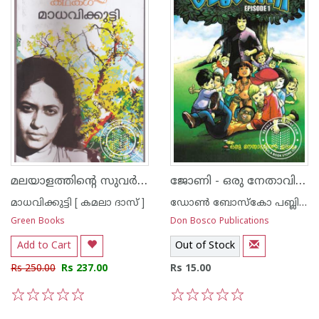
മലയാളത്തിന്റെ സുവര്‍ണ്ണ കഥകള്‍ - മാധവിക്കുട്ടി
ജോണി - ഒരു നേതാവിന്റെ ഉദയം- Episode 1
മാധവിക്കുട്ടി [ കമലാ ദാസ് ]
ഡോണ്‍ ബോസ്കോ പബ്ലിക്കേഷന്‍സ്
Green Books
Don Bosco Publications
Add to Cart
Out of Stock
Rs 250.00
Rs 237.00
Rs 15.00
1
2
3
4
5
1
2
3
4
5