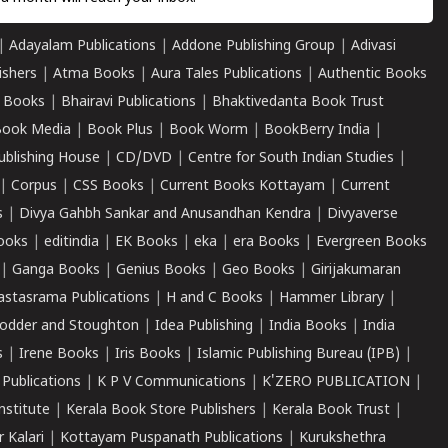
|
Adayalam Publications
|
Addone Publishing Group
|
Adivasi
ishers
|
Atma Books
|
Aura Tales Publications
|
Authentic Books
 Books
|
Bhairavi Publications
|
Bhaktivedanta Book Trust
ook Media
|
Book Plus
|
Book Worm
|
BookBerry India
|
ublishing House
|
CD/DVD
|
Centre for South Indian Studies
|
|
Corpus
|
CSS Books
|
Current Books Kottayam
|
Current
s
|
Divya Gahbh Sankar and Anusandhan Kendra
|
Divyaverse
ooks
|
editindia
|
EK Books
|
eka
|
era Books
|
Evergreen Books
|
Ganga Books
|
Genius Books
|
Geo Books
|
Girijakumaran
astasrama Publications
|
H and C Books
|
Hammer Library
|
odder and Stoughton
|
Idea Publishing
|
India Books
|
India
s
|
Irene Books
|
Iris Books
|
Islamic Publishing Bureau (IPB)
|
 Publications
|
K P V Communications
|
K'ZERO PUBLICATION
|
nstitute
|
Kerala Book Store Publishers
|
Kerala Book Trust
|
r Kalari
|
Kottayam Puspanath Publications
|
Kurukshethra