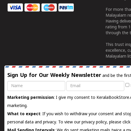
For more tha
Malayalam re
Having deliv
rating from 
through the t
This trust in
excellence, c
Malayalam lit
Sign Up for Our Weekly Newsletter
and be the firs
Name
Email
Marketing permission
: I give my consent to KeralaBookStore.
marketing.
What to expect
: If you wish to withdraw your consent and stop
personal data and privacy. To view our privacy policy, please
clic
Mail Sending Intervals
: We do sent marketing mails twice a mo