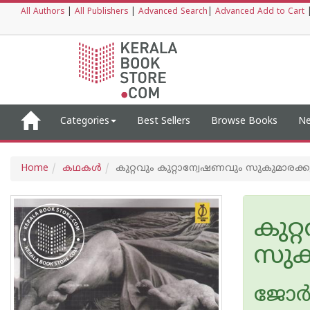
All Authors
|
All Publishers
|
Advanced Search
|
Advanced Add to Cart
Categories
Best Sellers
Browse Books
Ne
Home
കഥകള്‍
കുറ്റവും കുറ്റാന്വേഷണവും സുകുമാരക്കുറ
കുറ്
സുകു
ജോര്