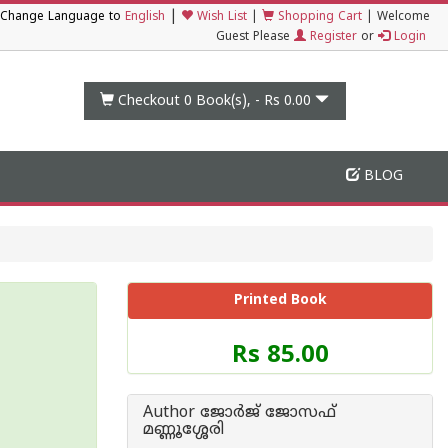
|
Change Language to
English
Wish List
|
Shopping Cart
|
Welcome
Guest Please
Register
or
Login
Checkout 0
Book(s), -
Rs 0.00
BLOG
Printed Book
Price
Rs 85.00
of
this
Book
Author ജോര്‍ജ് ജോസഫ്
is
മണ്ണൂശ്ശേരി