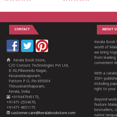
1
2
3
4
5
1
2
3
4
5
CONTACT
ABOUT U
Kerala Book S
world of Mala
we bring tog
from leading 
Kerala Book Store,
convenient de
C/O Consors Technologies Pvt Ltd,
B-30,Pillaveedu Nagar,
With a catalo
Kesavadasapuram,
350+ publish
Pattom P O, Pin 695004
including pa
Thiruvananthapuram,
right to your 
Kerala, India.
+919447945175,
Beyond works
+91471-2554670,
feature Malay
+91471-4851175
bestsellers, 
customer.care@keralabookstore.com
native langua