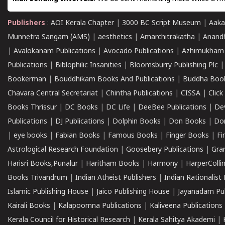
Publishers
:
AOI Kerala Chapter
|
3000 BC Script Museum
|
Aaka
Munnetra Sangam (AMS)
|
aesthetics
|
Amarchitrakatha
|
Anand
|
Avalokanam Publications
|
Avocado Publications
|
Azhimukham
Publications
|
Biblophilic Insanities
|
Bloomsburry Publishing Plc
Bookerman
|
Bouddhikam Books And Publications
|
Buddha Boo
Chavara Central Secretariat
|
Chintha Publications
|
CISSA
|
Clic
Books Thrissur
|
DC Books
|
DC Life
|
DeeBee Publications
|
De
Publications
|
DJ Publications
|
Dolphin Books
|
Don Books
|
Don
|
eye books
|
Fabian Books
|
Famous Books
|
Finger Books
|
Fi
Astrological Research Foundation
|
Goosebery Publications
|
Gra
Harisri Books,Punalur
|
Haritham Books
|
Harmony
|
HarperCollin
Books Trivandrum
|
Indian Atheist Publishers
|
Indian Rationalist 
Islamic Publishing House
|
Jaico Publishing House
|
Jayanadam Pub
Kairali Books
|
Kalapoornna Publications
|
Kaliveena Publications
Kerala Council for Historical Research
|
Kerala Sahitya Akademi
|