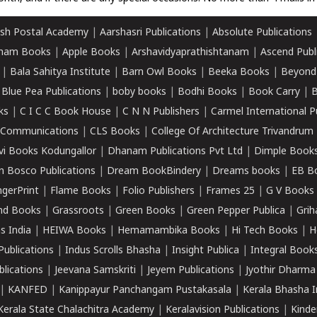
sh Postal Academy
|
Aarshasri Publications
|
Absolute Publications
ham Books
|
Apple Books
|
Arshavidyaprathishtanam
|
Ascend Publ
|
Bala Sahitya Institute
|
Barn Owl Books
|
Beeka Books
|
Beyond
|
Blue Pea Publications
|
boby books
|
Bodhi Books
|
Book Carry
|
B
ks
|
C I C C Book House
|
C N N Publishers
|
Carmel International P
k Communications
|
CLS Books
|
College Of Architecture Trivandrum
vi Books Kodungallor
|
Dhanam Publications Pvt Ltd
|
Dimple Book
 Bosco Publications
|
Dream BookBindery
|
Dreams books
|
EB B
ngerPrint
|
Flame Books
|
Folio Publishers
|
Frames 25
|
G V Books
nd Books
|
Grassroots
|
Green Books
|
Green Pepper Publica
|
Grih
s India
|
HEIWA Books
|
Hemamambika Books
|
Hi Tech Books
|
H
Publications
|
Indus Scrolls Bhasha
|
Insight Publica
|
Integral Book
lications
|
Jeevana Samskriti
|
Jeyem Publications
|
Jyothir Dharma
|
KANFED
|
Kanippayur Panchangam Pustakasala
|
Kerala Bhasha I
Kerala State Chalachitra Academy
|
Keralavision Publications
|
Kinde