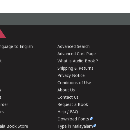
guage to English
Advanced Search
Advanced Cart Page
t
What is Audio Book ?
Shipping & Returns
Privacy Notice
Conditions of Use
s
About Us
s
Contact Us
rder
Request a Book
ers
Help / FAQ
Download Fonts
rala Book Store
Type in Malayalam