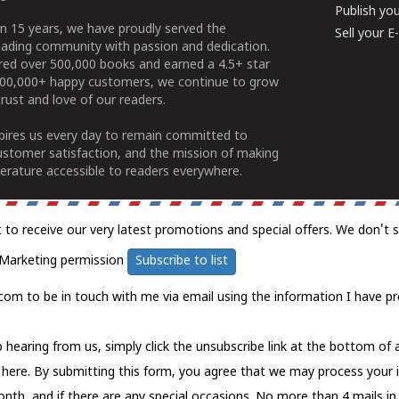
Publish yo
n 15 years, we have proudly served the
Sell your 
ading community with passion and dedication.
ered over 500,000 books and earned a 4.5+ star
100,000+ happy customers, we continue to grow
rust and love of our readers.
spires us every day to remain committed to
ustomer satisfaction, and the mission of making
erature accessible to readers everywhere.
t to receive our very latest promotions and special offers. We don't 
Marketing permission
Subscribe to list
com to be in touch with me via email using the information I have pr
 hearing from us, simply click the unsubscribe link at the bottom of
k here.
By submitting this form, you agree that we may process your 
nth, and if there are any special occasions. No more than 4 mails in 