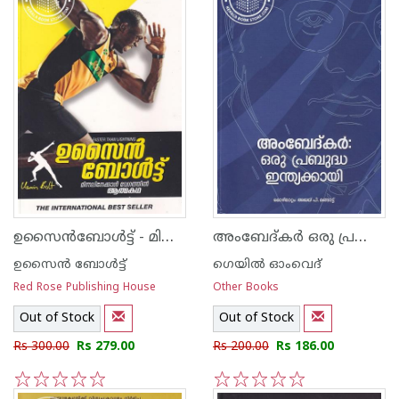
ഉസൈൻബോൾട്ട് - മിന്നലിനേക്കാൾ വേഗത്തിൽ
അംബേദ്കര്‍ ഒരു പ്രബുദ്ധ ഇന്ത്യക്കായി
ഉസൈന്‍ ബോള്‍ട്ട്
ഗെയില്‍ ഓംവെദ്‌
Red Rose Publishing House
Other Books
Out of Stock
Out of Stock
Rs 300.00
Rs 279.00
Rs 200.00
Rs 186.00
1
2
3
4
5
1
2
3
4
5