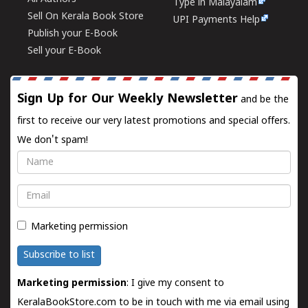
Type in Malayalam
Sell On Kerala Book Store
UPI Payments Help
Publish your E-Book
Sell your E-Book
Sign Up for Our Weekly Newsletter
and be the
first to receive our very latest promotions and special offers.
We don't spam!
Name
Email
Marketing permission
Subscribe to list
Marketing permission
: I give my consent to
KeralaBookStore.com to be in touch with me via email using