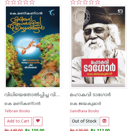
1
2
3
4
5
1
2
3
4
5
വിധിയെതോല്‍പ്പിച്ച വിസ്മയങ്ങള്‍
മഹാകവി ടാഗോര്‍
കെ മണികണ്ഠന്‍
കെ ജയകുമാര്‍
Telbrain Books
Saindhava Books
Add to Cart
Out of Stock
Rs 140.00
Rs 130.00
Rs 120.00
Rs 112.00