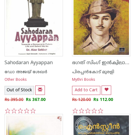
ഭഗത് സിംഗ് ഇന്‍ക്വിലാബിന്റെ തീക്കതിര്‍
Sahodaran Ayyappan
ഡോ അജയ് ശേഖര്‍
പിരപ്പന്‍കോട്‌ മുരളി
Other Books
Mythri Books
Out of Stock
Add to Cart
Rs 395.00
Rs 367.00
Rs 120.00
Rs 112.00
1
2
3
4
5
1
2
3
4
5