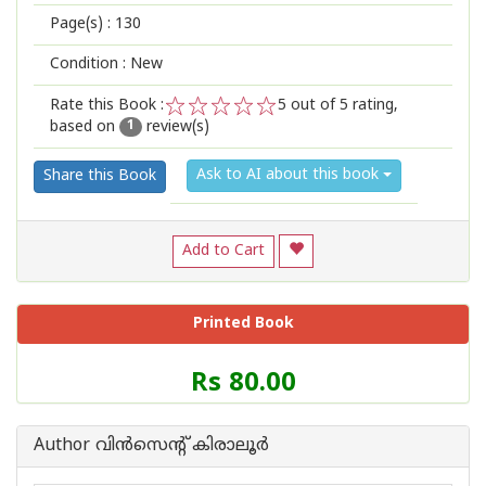
Page(s) :
130
Condition : New
Rate this Book :
5
out of 5 rating,
based on
review(s)
1
2
3
4
5
1
Ask to AI about this book
Share this Book
Add to Cart
Printed Book
Price
Rs 80.00
of
this
Book
Author വിന്‍സെന്റ് കിരാലൂര്‍
is