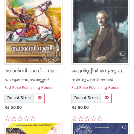
ഝാൻസി റാണി - സ്വാതന്ത്ര്യപ്പോരാട്ടത്തിലെ ധീരവനിത
ഐന്‍സ്റ്റീന്‍ മനുഷ്യ ചരിത്രത്തിലെ മഹാപ്രതിഭ
കേരളാ ബുക്ക് സ്റ്റോര്‍
സിന്ധു എസ് നായര്‍
Red Rose Publishing House
Red Rose Publishing House
Out of Stock
Out of Stock
Rs 50.00
Rs 80.00
1
2
3
4
5
1
2
3
4
5