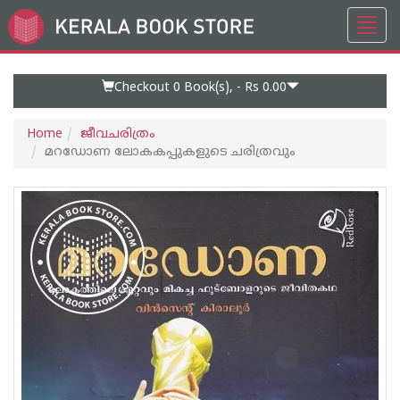
Toggl
Go
navig
to
Home
Page
Checkout 0
Book(s), -
Rs 0.00
Home
ജീവചരിത്രം
മറഡോണ ലോകകപ്പുകളുടെ ചരിത്രവും