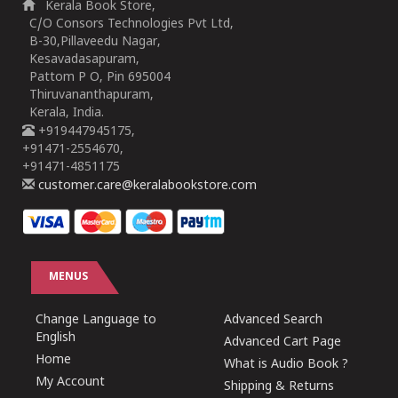
Kerala Book Store,
C/O Consors Technologies Pvt Ltd,
B-30,Pillaveedu Nagar,
Kesavadasapuram,
Pattom P O, Pin 695004
Thiruvananthapuram,
Kerala, India.
+919447945175,
+91471-2554670,
+91471-4851175
customer.care@keralabookstore.com
MENUS
Change Language to
Advanced Search
English
Advanced Cart Page
Home
What is Audio Book ?
My Account
Shipping & Returns