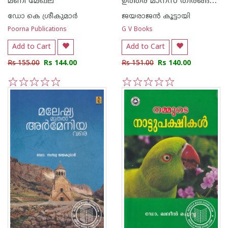
ഉത്തര മാനസ തീരങ്ങളിലൂടെ
മണി മേഖല
ഡോ കെ ശ്രീകുമാര്‍
ജയരാജന്‍ കൂട്ടായി
Poorna Publications
G V Books
Add to Cart
Add to Cart
Rs 155.00
Rs 144.00
Rs 151.00
Rs 140.00
1
2
3
4
5
1
2
3
4
5