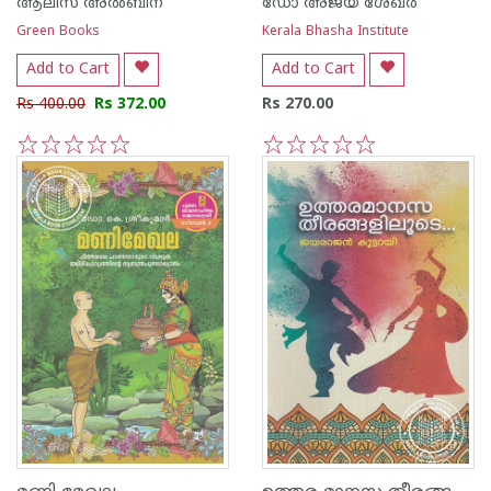
ആലീസ് അല്‍ബീന
ഡോ അജയ് ശേഖര്‍
Green Books
Kerala Bhasha Institute
Add to Cart
Add to Cart
Rs 400.00
Rs 372.00
Rs 270.00
1
2
3
4
5
1
2
3
4
5