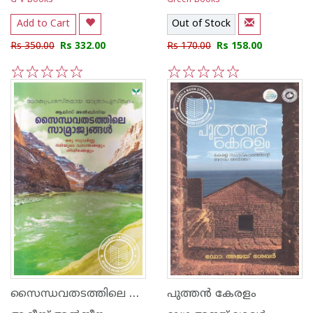
G V Books
Green Books
Add to Cart
Out of Stock
Rs 350.00
Rs 332.00
Rs 170.00
Rs 158.00
1
2
3
4
5
1
2
3
4
5
സൈന്ധവതടത്തിലെ സാമ്രാജ്യങ്ങള്‍
പുത്തന്‍ കേരളം