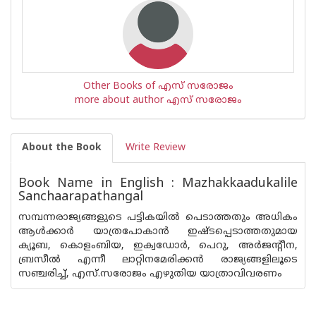
Other Books of എസ് സരോജം
more about author എസ് സരോജം
About the Book
Write Review
Book Name in English : Mazhakkaadukalile
Sanchaarapathangal
സമ്പന്നരാജ്യങ്ങളുടെ പട്ടികയിൽ പെടാത്തതും അധികം
ആൾക്കാർ യാത്രപോകാൻ ഇഷ്ടപ്പെടാത്തതുമായ
ക്യൂബ, കൊളംബിയ, ഇക്വഡോർ, പെറു, അർജന്റീന,
ബ്രസീൽ എന്നീ ലാറ്റിനമേരിക്കൻ രാജ്യങ്ങളിലൂടെ
സഞ്ചരിച്ച്, എസ്.സരോജം എഴുതിയ യാത്രാവിവരണം