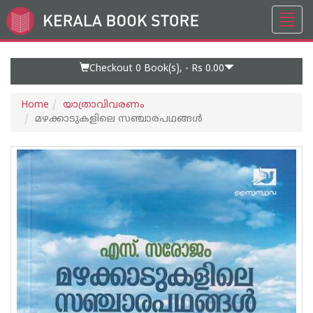
Toggl
Go
navig
to
Home
Page
Checkout 0
Book(s), -
Rs 0.00
Home
യാത്രാവിവരണം
മഴക്കാടുകളിലെ സഞ്ചാരപഥങ്ങൾ