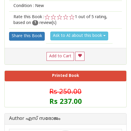
Condition : New
Rate this Book :
1
out of 5 rating,
based on
review(s)
1
2
3
4
5
1
Ask to AI about this book
Share this Book
Add to Cart
Printed Book
Rs 250.00
Rs 237.00
Author എസ് സരോജം