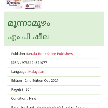
മൂന്നാമൂഴം
എം പി ഷീല
Publisher :
Kerala Book Store Publishers
ISBN :
9788194374077
Language :
Malayalam
Edition :
2 nd Edition Oct 2021
Page(s) :
304
Condition : New
Rate this Book :
3
out of 5 rating,