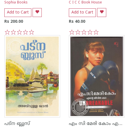
Sophia Books
C I C C Book House
Add to Cart
Add to Cart
Rs 200.00
Rs 40.00
1
2
3
4
5
1
2
3
4
5
എം സി മേരി കോം എന്റെ ജീവിതകഥ
പട്ന ബ്ലുസ്