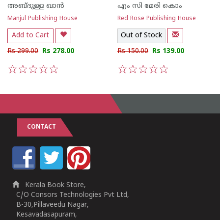
അബ്ദുള്ള ഖാന്‍
എം സി മേരി കൊം
Manjul Publishing House
Red Rose Publishing House
Add to Cart
Out of Stock
Rs 299.00
Rs 278.00
Rs 150.00
Rs 139.00
1
2
3
4
5
1
2
3
4
5
CONTACT
Kerala Book Store,
C/O Consors Technologies Pvt Ltd,
B-30,Pillaveedu Nagar,
Kesavadasapuram,