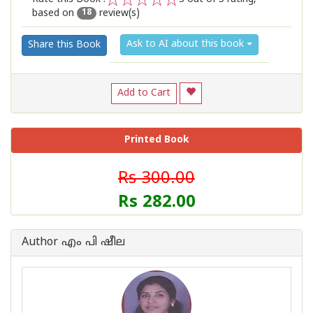
based on
review(s)
1
2
3
4
5
18
Ask to AI about this book
Share this Book
Add to Cart
Printed Book
Rs 300.00
Rs 282.00
Author എം പി ഷീല