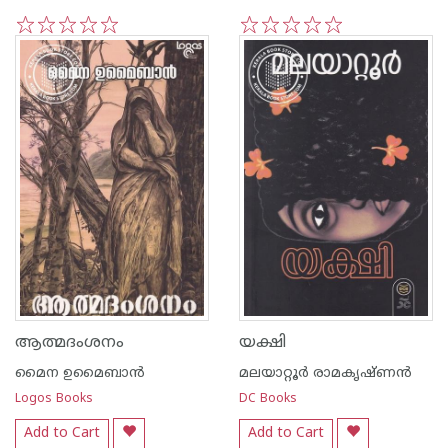
1
2
3
4
5
1
2
3
4
5
ആത്മദംശനം
യക്ഷി
മൈന ഉമൈബാന്‍
മലയാറ്റൂര്‍ രാമകൃഷ്ണന്‍
Logos Books
DC Books
Add to Cart
Add to Cart