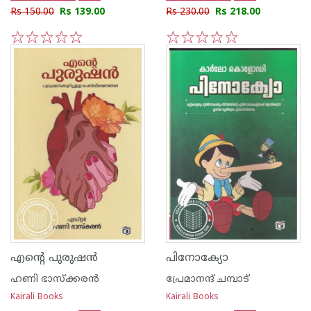
Rs 150.00
Rs 139.00
Rs 230.00
Rs 218.00
1
2
3
4
5
1
2
3
4
5
എന്റെ പുരുഷന്‍
പിനോക്യോ
ഹണി ഭാസ്ക്കരന്‍
പ്രേമാനന്ദ് ചമ്പാട്
Kairali Books
Kairali Books