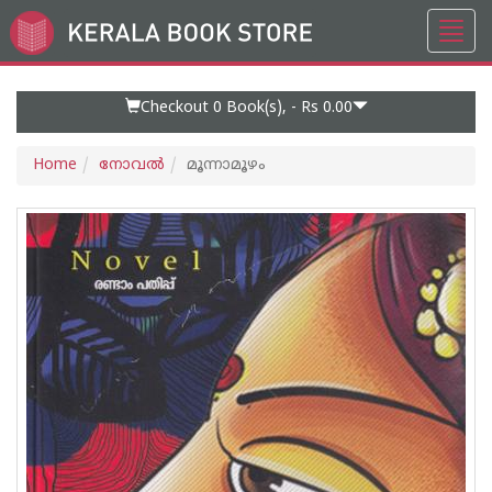
Toggl
Go
navig
to
Home
Page
Checkout 0
Book(s), -
Rs 0.00
Home
നോവല്‍
മൂന്നാമൂഴം