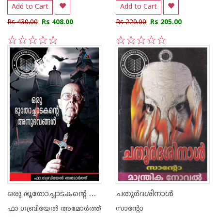
Add to Cart
Add to Cart
Rs 430.00
Rs 408.00
Rs 220.00
Rs 205.00
1
2
3
4
5
1
2
3
4
5
ഒരു ഭൂതോച്ചാടകൻ്റെ അനുഭവങ്ങൾ
ചതുര്‍ദശിനാള്‍
ഫാ ഗബ്രിയേല്‍ അമോര്‍ത്ത്
സാന്റോ