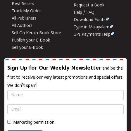
Best Sellers
Request a Book
Track My Order
Help / FAQ
All Publishers
Download Fonts
All Authors
Type in Malayalam
Sell On Kerala Book Store
UPI Payments Help
Publish your E-Book
Sell your E-Book
Sign Up for Our Weekly Newsletter
and be the
first to receive our very latest promotions and special offers.
We don't spam!
Name
Email
Marketing permission