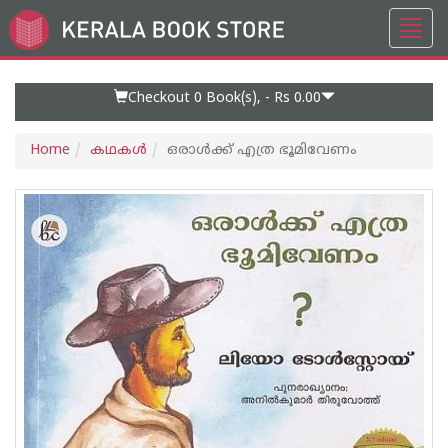
Toggl
Go
navig
to
Home
Page
Checkout 0
Book(s), -
Rs 0.00
Home
കഥകള്‍
ഒരാള്‍ക്ക് എത്ര ഭൂമിവേണം