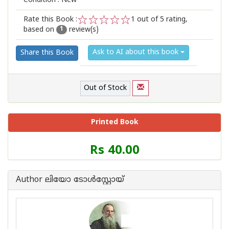
Condition : New
Rate this Book :
1
out of 5 rating,
based on
review(s)
1
2
3
4
5
1
Ask to AI about this book
Share this Book
Out of Stock
Printed Book
Price
Rs 40.00
of
this
Book
Author ലിയോ ടോള്‍സ്റ്റോയ്
is