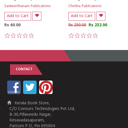
Sankeerthanam Publications
Chintha Publications
Add to Cart
Add to Cart
Rs 60.00
Rs 250.00
Rs 232.00
1
2
3
4
5
1
2
3
4
5
CONTACT
Kerala Book Store,
C/O Consors Technologies Pvt Ltd,
B-30,Pillaveedu Nagar,
Kesavadasapuram,
Pattom P O, Pin 695004