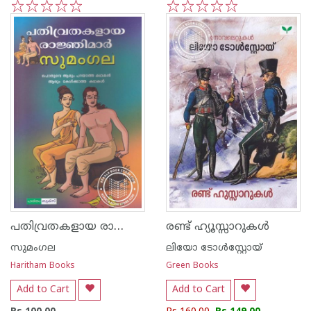
1
2
3
4
5
1
2
3
4
5
പതിവ്രതകളായ രാജ്ഞിമാര്‍
രണ്ട് ഹ്യൂസ്സാറുകൾ
സുമംഗല
ലിയോ ടോള്‍സ്റ്റോയ്
Haritham Books
Green Books
Add to Cart
Add to Cart