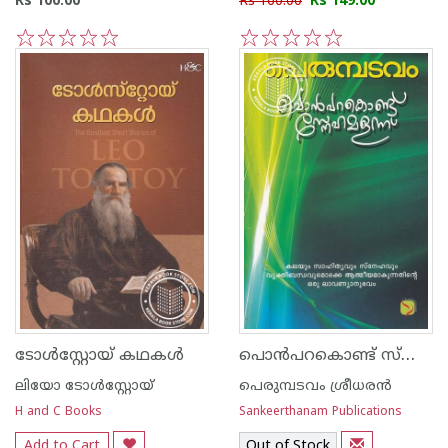
Rs 100.00
Rs 160.00
Rs 149.00
1
2
3
4
5
1
2
3
4
5
പൊന്‍പറകൊണ്ട് സ്നേഹമളന്ന്
ടോള്‍സ്റ്റോയ് കഥകള്‍
ലിയോ ടോള്‍സ്റ്റോയ്
പെരുമ്പടവം ശ്രീധര‌ന്‍
H and C Books
Sankeerthanam Publications
Add to Cart
Out of Stock