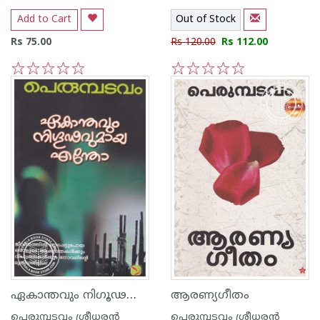
Add to Cart
Out of Stock
Rs 75.00
Rs 120.00
Rs 112.00
1
2
3
4
5
1
2
3
4
5
ഏകാന്തവും നിഗൂഢവുമായ എന്തോ
ആരണ്യഗീതം
പെരുമ്പടവം ശ്രീധര‌ന്‍
പെരുമ്പടവം ശ്രീധര‌ന്‍