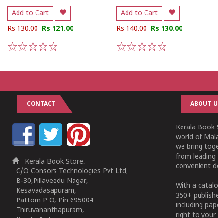
Add to Cart
Add to Cart
Rs 130.00
Rs 121.00
Rs 140.00
Rs 130.00
1
2
3
4
5
1
2
3
4
5
CONTACT
ABOUT U
Kerala Book S
world of Mala
we bring tog
from leading 
Kerala Book Store,
convenient de
C/O Consors Technologies Pvt Ltd,
B-30,Pillaveedu Nagar,
With a catalo
Kesavadasapuram,
350+ publish
Pattom P O, Pin 695004
including pa
Thiruvananthapuram,
right to your 