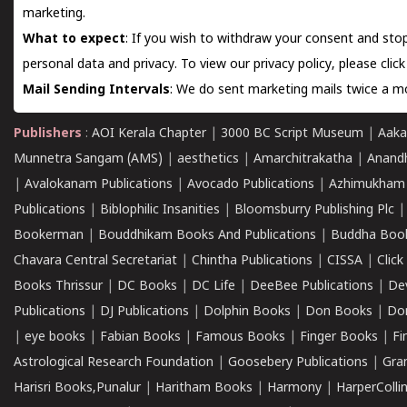
marketing.
What to expect
: If you wish to withdraw your consent and stop
personal data and privacy. To view our privacy policy, please
clic
Mail Sending Intervals
: We do sent marketing mails twice a mo
Publishers
:
AOI Kerala Chapter
|
3000 BC Script Museum
|
Aaka
Munnetra Sangam (AMS)
|
aesthetics
|
Amarchitrakatha
|
Anand
|
Avalokanam Publications
|
Avocado Publications
|
Azhimukham
Publications
|
Biblophilic Insanities
|
Bloomsburry Publishing Plc
Bookerman
|
Bouddhikam Books And Publications
|
Buddha Boo
Chavara Central Secretariat
|
Chintha Publications
|
CISSA
|
Clic
Books Thrissur
|
DC Books
|
DC Life
|
DeeBee Publications
|
De
Publications
|
DJ Publications
|
Dolphin Books
|
Don Books
|
Don
|
eye books
|
Fabian Books
|
Famous Books
|
Finger Books
|
Fi
Astrological Research Foundation
|
Goosebery Publications
|
Gra
Harisri Books,Punalur
|
Haritham Books
|
Harmony
|
HarperCollin