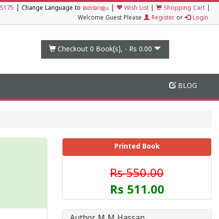
|
|
5175
Change Language to
മലയാളം
Wish List
|
Shopping Cart
|
Welcome Guest Please
Register
or
Login
Checkout 0
Book(s), -
Rs 0.00
BLOG
Printed Book
Rs 550.00
Rs 511.00
Author M M Hassan