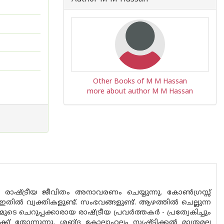
Other Books of M M Hassan
more about author M M Hassan
രാഷ്ട്രീയ ജീവിതം അനാവരണം ചെയ്യുന്നു. കോൺഗ്രസ്സ്
 ഇതിൽ വ്യക്തികളുണ്ട്. സംഭവങ്ങളുണ്ട്. ആഴത്തിൽ ചെല്ലുന്ന
മുടെ ചെറുപ്പക്കാരായ രാഷ്ട്രീയ പ്രവർത്തകർ - പ്രത്യേകിച്ചും
് തോന്നുന്നു. ശബ്ദ കോലാഹലം സൃഷ്ടിക്കൽ മാത്രമല്ല