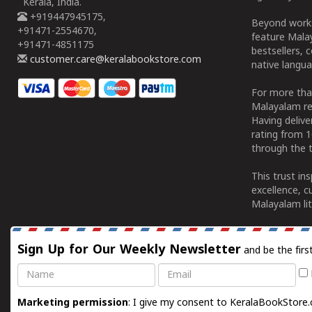
Kerala, India.
+919447945175,
Beyond works
+91471-2554670,
feature Malay
+91471-4851175
bestsellers, 
customer.care@keralabookstore.com
native langua
For more tha
Malayalam re
Having deliv
rating from 
through the t
This trust in
excellence, c
Malayalam lit
Sign Up for Our Weekly Newsletter
and be the firs
Name
Email
Marketing permission
: I give my consent to KeralaBookStore.