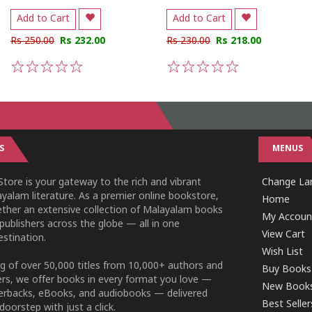
Add to Cart
Add to Cart
Rs 250.00
Rs 232.00
Rs 230.00
Rs 218.00
1
2
3
4
5
1
2
3
4
5
S
MENUS
tore is your gateway to the rich and vibrant
Change L
yalam literature. As a premier online bookstore,
Home
ether an extensive collection of Malayalam books
My Accoun
publishers across the globe — all in one
View Cart
stination.
Wish List
g of over 50,000 titles from 10,000+ authors and
Buy Books
ers, we offer books in every format you love —
New Book
perbacks, eBooks, and audiobooks — delivered
Best Seller
doorstep with just a click.