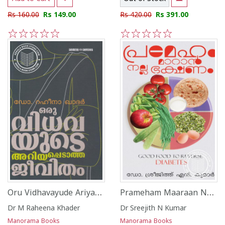
Rs 160.00
Rs 149.00
Rs 420.00
Rs 391.00
1
2
3
4
5
1
2
3
4
5
Oru Vidhavayude Ariyappedatha Jeevitham
Prameham Maaraan Nalla Bhakshanam
Dr M Raheena Khader
Dr Sreejith N Kumar
Manorama Books
Manorama Books