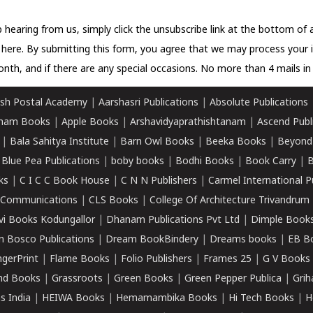
 hearing from us, simply click the unsubscribe link at the bottom of
k here.
By submitting this form, you agree that we may process your 
nth, and if there are any special occasions. No more than 4 mails in 
sh Postal Academy
|
Aarshasri Publications
|
Absolute Publications
ham Books
|
Apple Books
|
Arshavidyaprathishtanam
|
Ascend Publ
|
Bala Sahitya Institute
|
Barn Owl Books
|
Beeka Books
|
Beyond
|
Blue Pea Publications
|
boby books
|
Bodhi Books
|
Book Carry
|
B
ks
|
C I C C Book House
|
C N N Publishers
|
Carmel International P
k Communications
|
CLS Books
|
College Of Architecture Trivandrum
vi Books Kodungallor
|
Dhanam Publications Pvt Ltd
|
Dimple Book
 Bosco Publications
|
Dream BookBindery
|
Dreams books
|
EB B
ngerPrint
|
Flame Books
|
Folio Publishers
|
Frames 25
|
G V Books
nd Books
|
Grassroots
|
Green Books
|
Green Pepper Publica
|
Grih
s India
|
HEIWA Books
|
Hemamambika Books
|
Hi Tech Books
|
H