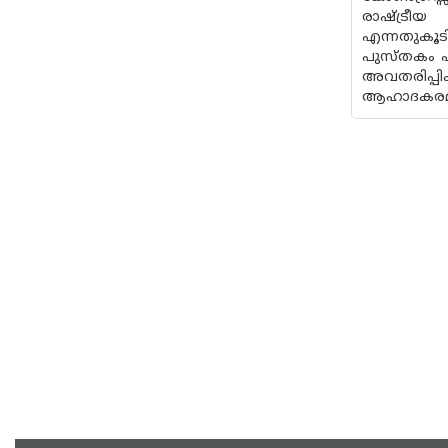
രാഷ്ട്രീയ
എന്നതുകൂട
പുസ്തകം എ
അവതരിപ്പി
ആഹാദകരമായ 