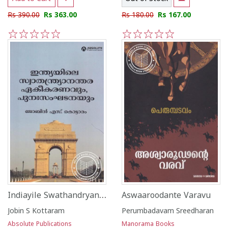
Rs 390.00
Rs 363.00
Rs 180.00
Rs 167.00
1
2
3
4
5
1
2
3
4
5
Indiayile Swathandryananthara Ekikaranavum Punasangadanayum
Aswaaroodante Varavu
Jobin S Kottaram
Perumbadavam Sreedharan
Absolute Publications
Manorama Books