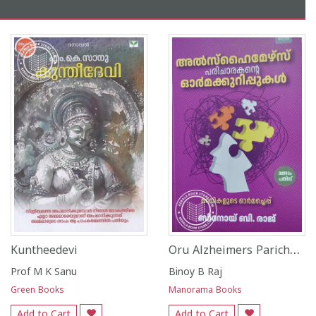
Oru Alzheimers Paricharakante Ormakkurippukal
Kuntheedevi
Prof M K Sanu
Binoy B Raj
Green Books
Manorama Books
Add to Cart
Add to Cart