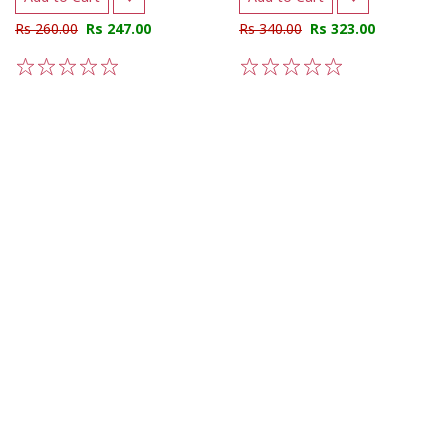
Rs 260.00
Rs 247.00
Rs 340.00
Rs 323.00
1
2
3
4
5
1
2
3
4
5