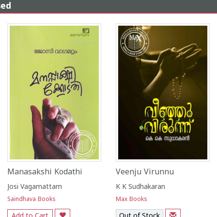
sed
Manasakshi Kodathi
Veenju Virunnu
Josi Vagamattam
K K Sudhakaran
Saindhava Books
Max Books
Add to Cart
Out of Stock