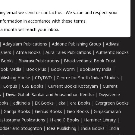
 any email we send or
contact us
. We value and respect your
information in accordance with these terms.
a month will reach your inbox.
|
Adayalam Publications
|
Addone Publishing Group
|
Adivasi
ishers
|
Atma Books
|
Aura Tales Publications
|
Authentic Books
 Books
|
Bhairavi Publications
|
Bhaktivedanta Book Trust
ook Media
|
Book Plus
|
Book Worm
|
BookBerry India
|
ublishing House
|
CD/DVD
|
Centre for South Indian Studies
|
|
Corpus
|
CSS Books
|
Current Books Kottayam
|
Current
s
|
Divya Gahbh Sankar and Anusandhan Kendra
|
Divyaverse
ooks
|
editindia
|
EK Books
|
eka
|
era Books
|
Evergreen Books
|
Ganga Books
|
Genius Books
|
Geo Books
|
Girijakumaran
astasrama Publications
|
H and C Books
|
Hammer Library
|
odder and Stoughton
|
Idea Publishing
|
India Books
|
India