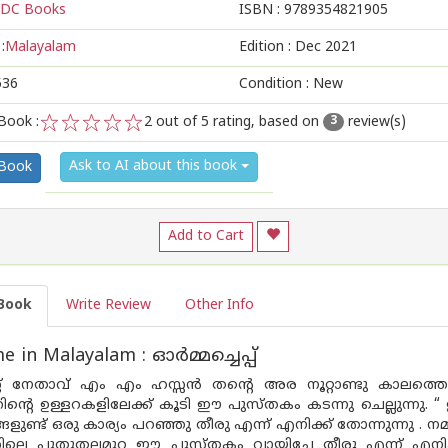
DC Books
ISBN :
9789354821905
:
Malayalam
Edition :
Dec 2021
536
Condition : New
Book :
2
out of 5 rating, based on
review(s)
3
1
2
3
4
5
Ask to AI about this book
 Book
Add to Cart
Book
Write Review
Other Info
in Malayalam : ഓര്‍മ്മച്ചെപ്പ്
് നേതാവ് എം എം ഹസ്സൻ തന്റെ അര നൂറ്റാണ്ടു കാലത്തെ 
്തിന്റെ ഉള്ളറകളിലേക്ക് കൂടി ഈ പുസ്തകം കടന്നു ചെല്ലുന്നു. “
ളുണ്ട് ഒരു കാര്യം പറഞ്ഞു തീരു എന്ന് എനിക്ക് തോന്നുന്നു . നമ്
ിലെ പുതുതലമുറ ഈ പുസ്തകം വായിച്ചേ തീരൂ എന്ന് എനിക്ക