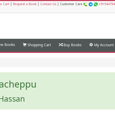
o Cart
|
Request a Book
|
Contact Us
|
Customer Care
+91944794
w Books
Shopping Cart
Buy Books
My Account
acheppu
Hassan