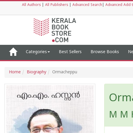
All Authors
|
All Publishers
|
Advanced Search
|
Advanced Add t
Categories
Best Sellers
Browse Books
Ne
Home
Biography
Ormacheppu
Orm
M M 