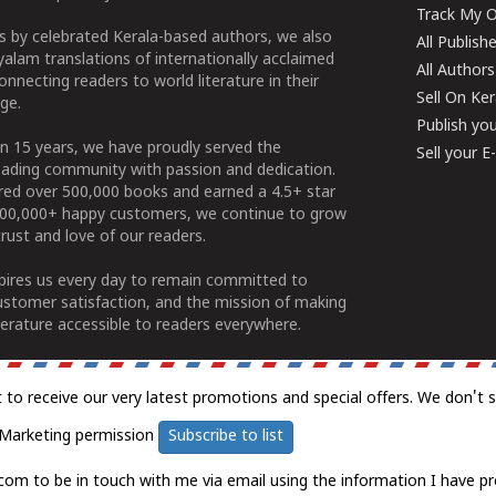
Track My O
 by celebrated Kerala-based authors, we also
All Publish
alam translations of internationally acclaimed
All Authors
connecting readers to world literature in their
Sell On Ke
ge.
Publish yo
n 15 years, we have proudly served the
Sell your 
ading community with passion and dedication.
ered over 500,000 books and earned a 4.5+ star
100,000+ happy customers, we continue to grow
rust and love of our readers.
spires us every day to remain committed to
ustomer satisfaction, and the mission of making
erature accessible to readers everywhere.
t to receive our very latest promotions and special offers. We don't 
Marketing permission
Subscribe to list
com to be in touch with me via email using the information I have pr