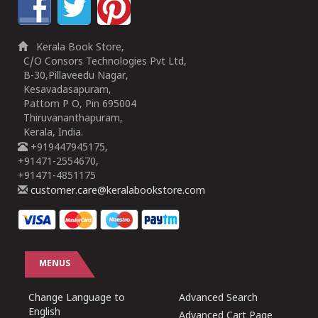
Kerala Book Store,
C/O Consors Technologies Pvt Ltd,
B-30,Pillaveedu Nagar,
Kesavadasapuram,
Pattom P O, Pin 695004
Thiruvananthapuram,
Kerala, India.
+919447945175,
+91471-2554670,
+91471-4851175
customer.care@keralabookstore.com
MENUS
Change Language to
Advanced Search
English
Advanced Cart Page