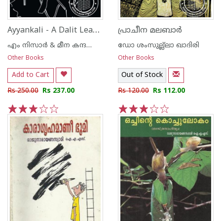
Ayyankali - A Dalit Leader of Organic Protest
പ്രാചീന മലബാര്‍
എം നിസാര്‍ & മീന കന്ദസ്വാമി
ഡോ ശംസുല്ല്ലാ ഖാദിരി
Other Books
Other Books
Add to Cart
Out of Stock
Rs 250.00
Rs 237.00
Rs 120.00
Rs 112.00
1
2
3
4
5
1
2
3
4
5