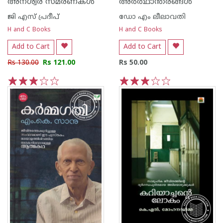
അനശ്വര സ്മരണകള്‍
അര്‍ത്ഥാന്തരങ്ങള്‍
ജി എസ്‌ പ്രദീപ്‌
ഡോ എം ലീലാവതി
H and C Books
H and C Books
Add to Cart
Add to Cart
Rs 130.00
Rs 121.00
Rs 50.00
1
2
3
4
5
1
2
3
4
5