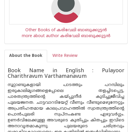
Other Books of കരിവേലി ബാബുക്കുട്ടന്‍
more about author കരിവേലി ബാബുക്കുട്ടന്‍
About the Book
Write Review
Book Name in English : Pulayoor
Charithravum Varthamanavum
നൂറ്റാണ്ടുകളായി പാടത്തും പറമ്പിലും
ഇരുകാലിമൃഗങ്ങളെപ്പോലെ തളച്ചിടപ്പെട്ട,
പാരതന്ത്ര്യത്തിന്റെ കയ്പ്പുനീര്‍ കുടിച്ചുജീവിച്ച
പുലയജനത. ചാട്ടവാറടിയേറ്റ് വീണും വീണ്ടുമെഴുന്നേറ്റും
അപ്രതിഹതമായ കാലപ്രവാഹത്തില്‍ സ്വാതന്ത്ര്യത്തിന്റെ
പൊന്‍പുലരി സ്വപ്‌നംകണ്ട ഏഴുവര്‍ഗ്ഗം.
ഉണര്‍വിലേക്കുള്ള അവരുടെ കുതിപ്പും കിതപ്പും ഇവിടെ
അനാവൃതമാകുന്നു. പുലയരുടെ ചരിത്രവും