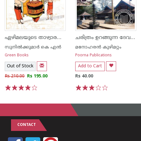
ഏഴിമലയുടെ താഴ്വാരങ്ങളില്‍
ചരിത്രം ഉറങ്ങുന്ന ദേവസ്ഥാനങ്ങള്‍
സുനില്‍ക്കുമാര്‍ കെ എന്‍
മനോഹരന്‍ കുഴിമറ്റം
Green Books
Poorna Publications
Out of Stock
Add to Cart
Rs 210.00
Rs 195.00
Rs 40.00
1
2
3
4
5
1
2
3
4
5
CONTACT