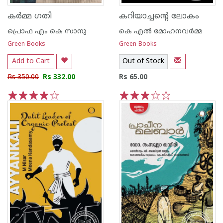
കര്‍മ്മ ഗതി
കറിയാച്ചന്റെ ലോകം
പ്രൊഫ എം കെ സാനു
കെ എല്‍ മോഹനവര്‍മ്മ
Green Books
Green Books
Add to Cart
Out of Stock
Rs 350.00
Rs 332.00
Rs 65.00
1
2
3
4
5
1
2
3
4
5