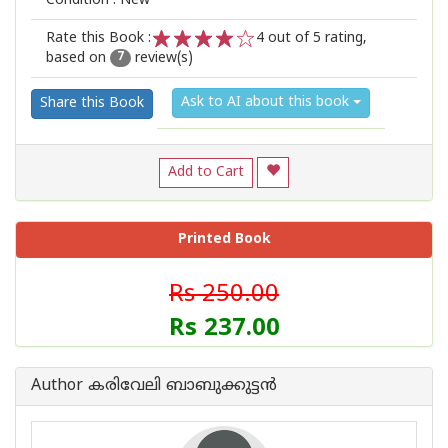
Condition : New
Rate this Book :
4
out of 5 rating,
based on
review(s)
1
2
3
4
5
7
Ask to AI about this book
Share this Book
Add to Cart
Printed Book
Rs 250.00
Rs 237.00
Author കരിവേലി ബാബുക്കുട്ടന്‍