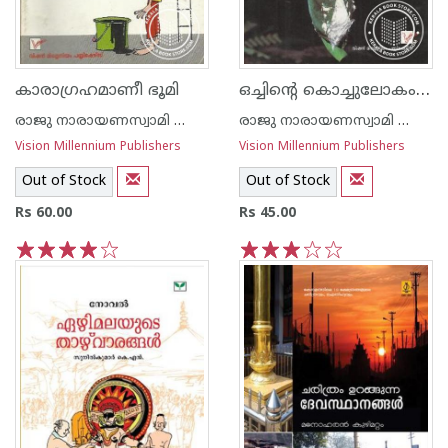
ഒച്ചിന്റെ കൊച്ചുലോകം -ശാസ്ത്രസാഹിത്യം-
കാരാഗ്രഹമാണീ ഭൂമി
രാജു നാരായണസ്വാമി ഐ എ എസ്
രാജു നാരായണസ്വാമി ഐ എ എസ്
Vision Millennium Publishers
Vision Millennium Publishers
Out of Stock
Out of Stock
Rs 60.00
Rs 45.00
1
2
3
4
5
1
2
3
4
5