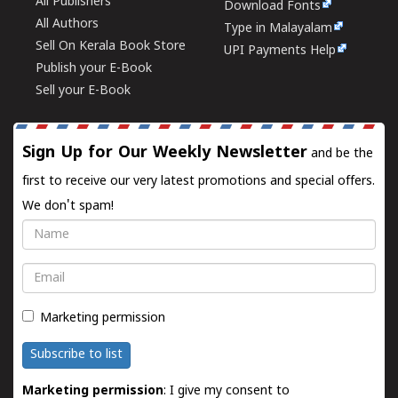
All Publishers
Download Fonts
All Authors
Type in Malayalam
Sell On Kerala Book Store
UPI Payments Help
Publish your E-Book
Sell your E-Book
Sign Up for Our Weekly Newsletter
and be the
first to receive our very latest promotions and special offers.
We don't spam!
Name
Email
Marketing permission
Subscribe to list
Marketing permission
: I give my consent to