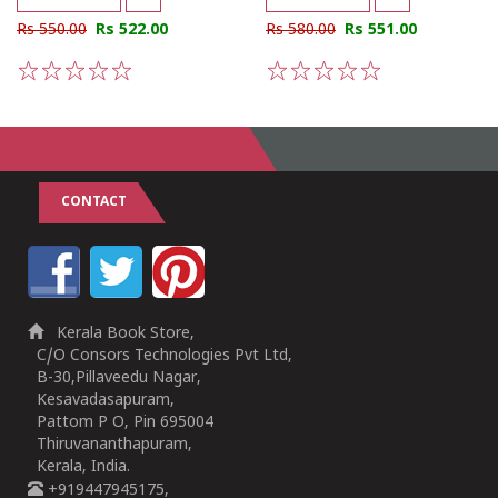
Rs 550.00
Rs 522.00
Rs 580.00
Rs 551.00
1
2
3
4
5
1
2
3
4
5
CONTACT
Kerala Book Store,
C/O Consors Technologies Pvt Ltd,
B-30,Pillaveedu Nagar,
Kesavadasapuram,
Pattom P O, Pin 695004
Thiruvananthapuram,
Kerala, India.
+919447945175,