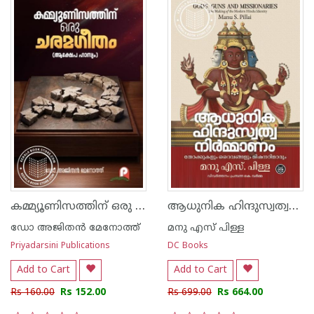
കമ്മ്യൂണിസത്തിന് ഒരു ചരമഗീതം
ആധുനിക ഹിന്ദുസ്വത്വനിർമ്മാണം - തോക്കുകളും ദൈവങ്ങളും മിഷനറിമാരും
ഡോ അജിതന്‍ മേനോത്ത്
മനു എസ് പിള്ള
Priyadarsini Publications
DC Books
Add to Cart
Add to Cart
Rs 160.00
Rs 152.00
Rs 699.00
Rs 664.00