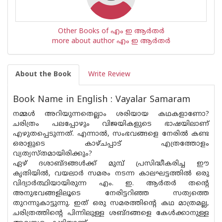
Other Books of എം ഇ ആര്‍തര്‍
more about author എം ഇ ആര്‍തര്‍
About the Book
Write Review
Book Name in English : Vayalar Samaram
നമ്മൾ അറിയുന്നതെല്ലാം ശരിയായ കഥകളാണോ?
ചരിത്രം പലപ്പോഴും വിജയികളുടെ ഭാഷയിലാണ്
എഴുതപ്പെടുന്നത്. എന്നാൽ, സംഭവങ്ങളെ നേരിൽ കണ്ട
ഒരാളുടെ കാഴ്‌ചപ്പാട് എത്രത്തോളം
വ്യത്യസ്‌തമായിരിക്കും?
ഏഴ് ദശാബ്ദങ്ങൾക്ക് മുമ്പ് പ്രസിദ്ധീകരിച്ച ഈ
കൃതിയിൽ, വയലാർ സമരം നടന്ന കാലഘട്ടത്തിൽ ഒരു
വിദ്യാർത്ഥിയായിരുന്ന എം. ഇ. ആർതർ തൻ്റെ
അനുഭവങ്ങളിലൂടെ നേരിട്ടറിഞ്ഞ സത്യത്തെ
തുറന്നുകാട്ടുന്നു. ഇത് ഒരു സമരത്തിൻ്റെ കഥ മാത്രമല്ല,
ചരിത്രത്തിന്റെ പിന്നിലുള്ള ശബ്ദങ്ങളെ കേൾക്കാനുള്ള