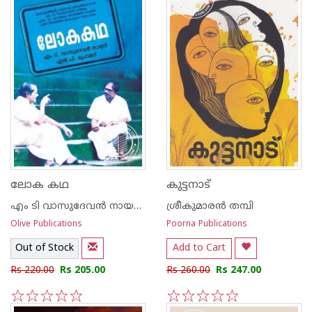
ലോക കഥ
കുട്ടനാട്
എം ടി വാസുദേവന്‍ നായര്‍, എ‌ന്‍ പി മുഹമ്മദ്
ശ്രീകുമാര‌ന്‍ തമ്പി
Olive Publications
Poorna Publications
Out of Stock
Add to Cart
Rs 220.00
Rs 205.00
Rs 260.00
Rs 247.00
1
2
3
4
5
1
2
3
4
5