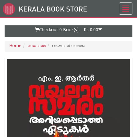
Toggl
Go
navig
to
Home
Page
Checkout 0
Book(s), -
Rs 0.00
Home
നോവല്‍
വയലാർ സമരം