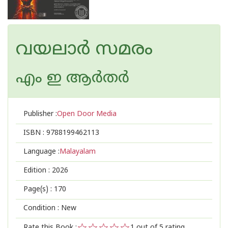
വയലാർ സമരം
എം ഇ ആര്‍തര്‍
Publisher :
Open Door Media
ISBN :
9788199462113
Language :
Malayalam
Edition :
2026
Page(s) :
170
Condition : New
Rate this Book :
1
out of 5 rating,