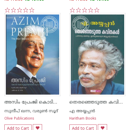
1
2
3
4
5
1
2
3
4
5
അസിം പ്രേംജി കൊടിമുടികൾക്കപ്പുറം ഒരാൾ
തെരഞ്ഞെടുത്ത കവിതകൾ പ്രണയവും മരണവും ഇതിവൃത്തമാവുന്ന അയ്യപ്പൻ്റെ കവിതകൾ.
സുന്ദീപ് ഖന്ന, വരുൺ സൂദ്
എ അയ്യപ്പന്‍
Olive Publications
Haritham Books
Add to Cart
Add to Cart