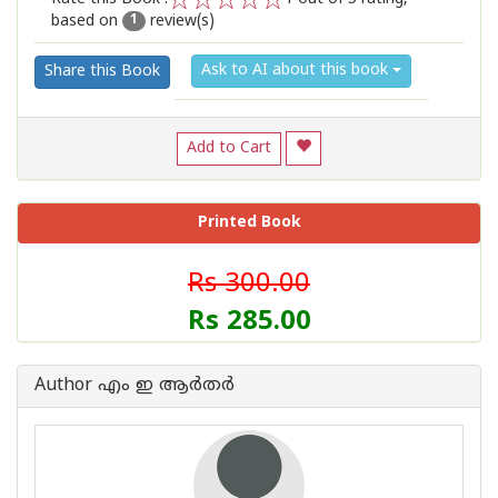
based on
review(s)
1
2
3
4
5
1
Ask to AI about this book
Share this Book
Add to Cart
Printed Book
Rs 300.00
Rs 285.00
Author എം ഇ ആര്‍തര്‍