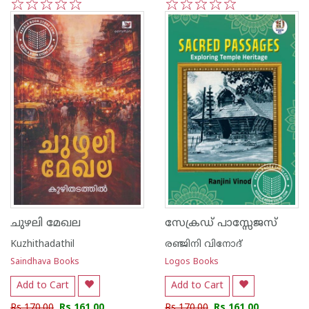
1
2
3
4
5
1
2
3
4
5
ചുഴലി മേഖല
സേക്രഡ് പാസ്സേജസ്
Kuzhithadathil
രഞ്ജിനി വിനോദ്
Saindhava Books
Logos Books
Add to Cart
Add to Cart
Rs 170.00
Rs 161.00
Rs 170.00
Rs 161.00