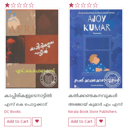
1
2
3
4
5
1
2
3
4
5
കാപ്പിരികളുടെനാട്ടില്‍
കല്‍ക്കണ്ടകനവുകള്‍
എസ്‌ കെ പൊറ്റക്കാട്‌
അജോയ് കുമാര്‍ എം എസ്
DC Books
Kerala Book Store Publishers
Add to Cart
Add to Cart