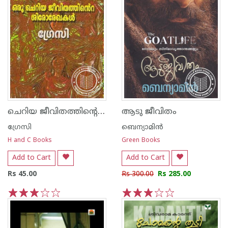
ചെറിയ ജീവിതത്തിന്റെ ശിരോരേഖകള്‍
ആടു ജീവിതം
ഗ്രേസി
ബെന്യാമിന്‍
H and C Books
Green Books
Add to Cart
Add to Cart
Rs 45.00
Rs 300.00
Rs 285.00
1
2
3
4
5
1
2
3
4
5