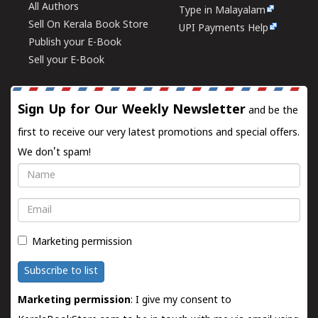
All Authors
Type in Malayalam
Sell On Kerala Book Store
UPI Payments Help
Publish your E-Book
Sell your E-Book
Sign Up for Our Weekly Newsletter
and be the
first to receive our very latest promotions and special offers.
We don't spam!
Name
Email
Marketing permission
Subscribe to list
Marketing permission
: I give my consent to