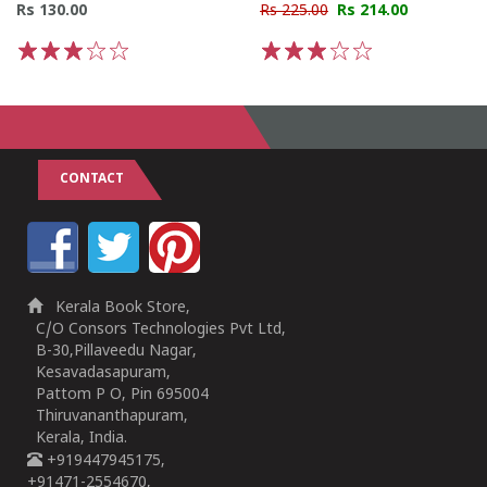
Rs 130.00
Rs 225.00
Rs 214.00
1
2
3
4
5
1
2
3
4
5
CONTACT
Kerala Book Store,
C/O Consors Technologies Pvt Ltd,
B-30,Pillaveedu Nagar,
Kesavadasapuram,
Pattom P O, Pin 695004
Thiruvananthapuram,
Kerala, India.
+919447945175,
+91471-2554670,