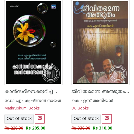
1
2
3
4
5
1
2
3
4
5
കാന്‍സറിനെക്കുറിച്ച് അറിയേണ്ടതെല്ലാം
ജീവിതമെന്ന അത്ഭുതം ഡോ വി പി ഗംഗാധരന്റെ അനുഭവങ്ങള്‍
ഡോ എം കൃഷ്ണന്‍ നായര്‍
കെ എസ് അനിയന്‍
Mathrubhumi Books
DC Books
Out of Stock
Out of Stock
Rs 220.00
Rs 205.00
Rs 330.00
Rs 310.00