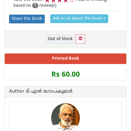
based on
review(s)
1
2
3
4
5
1
Ask to AI about this book
Share this Book
Out of Stock
Printed Book
Price
Rs 60.00
of
this
Book
Author ടി എന്‍ ഗോപകുമാര്‍
is