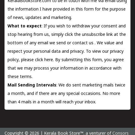
KeralaBookStore.com to be in touch with me via email using
the information I have provided in this form for the purpose
of news, updates and marketing.
What to expect
: If you wish to withdraw your consent and
stop hearing from us, simply click the unsubscribe link at the
bottom of any email we send or
contact us
. We value and
respect your personal data and privacy. To view our privacy
policy, please
click here.
By submitting this form, you agree
that we may process your information in accordance with
these terms.
Mail Sending Intervals
: We do sent marketing mails twice
a month, and if there are any special occasions. No more
than 4 mails in a month will reach your inbox.
Copyright © 2026 | Kerala Book Store™. a venturer of
Consors