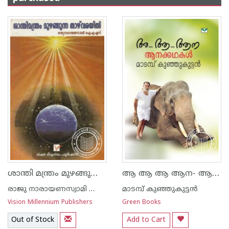
ശാന്തി മന്ത്രം മുഴങ്ങുന്ന താഴ്വരയില്‍
ആ ആ ആ ആന- ആനക്കഥകള്‍
രാജു നാരായണസ്വാമി ഐ എ എസ്
മാടമ്പ് കുഞ്ഞുകുട്ടന്‍
Vision Millennium Publishers
Green Books
Out of Stock
Add to Cart