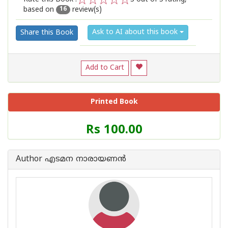
based on
review(s)
1
2
3
4
5
16
Ask to AI about this book
Share this Book
Add to Cart
Printed Book
Price
Rs 100.00
of
this
Book
Author എടമന നാരായണന്‍
is