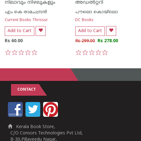
നിലാവും നിഴലുകളും
അഡല്‍റ്ററി
എം കെ രാമചന്ദ്രന്‍
പൗലൊ കൊയ്ലൊ
Current Books Thrissur
DC Books
Add to Cart
Add to Cart
Rs 60.00
Rs 299.00
Rs 278.00
1
2
3
4
5
1
2
3
4
5
CONTACT
Kerala Book Store,
C/O Consors Technologies Pvt Ltd,
B-30,Pillaveedu Nagar,