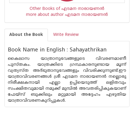
Other Books of എടമന നാരായണന്‍
more about author എടമന നാരായണന്‍
About the Book
Write Review
Book Name in English : Sahayathrikan
കൈലാസ യാത്രാനുഭവങ്ങളുടെ വിവരണമാണീ
പുസ്തകം. യാത്രക്കിടെ ഗ്രന്ഥകാരനുണ്ടായ മൂന്ന്
വ്യത്യസ്ത അദ്ഭുതാനുഭവങ്ങളും വിവരിക്കുന്നുണ്ട്.ഈ
യാത്രാവിവരണങ്ങള്‍ ശ്രീ എടമന നാരായണന്‍ നല്ലൊരു
നിരീക്ഷകനായി എല്ലാ ഉപ്പിയെടുത്ത് ലളിതവും
സംക്ഷിതവുമായി നമുക്ക് മുമ്പില്‍ അവതരിപ്പികുകയാണ്
ഫേയ്സ് ബുക്കിലും മറ്റുമായി അദ്ദേഹം എഴുതിയ
യാത്രാവിവരണകുറിപ്പുകള്‍.