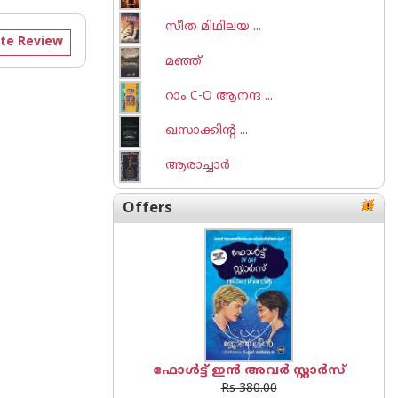
സീത മിഥിലയ ...
te Review
മഞ്ഞ്
റാം C-O ആനന്ദ ...
ഖസാക്കിന്റ ...
ആരാച്ചാര്‍
Offers
ഫോൾട്ട് ഇൻ അവർ സ്റ്റാർസ്
Rs 380.00