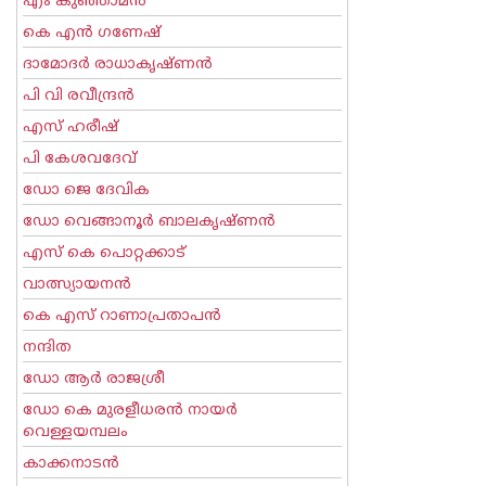
എം കുഞ്ഞാമന്‍
കെ എന്‍ ഗണേഷ്
ദാമോദർ രാധാകൃഷ്ണൻ
പി വി രവീന്ദ്രന്‍
എസ് ഹരീഷ്
പി കേശവദേവ്‌
ഡോ ജെ ദേവിക
ഡോ വെങ്ങാനൂര്‍ ബാലകൃഷ്ണന്‍
എസ്‌ കെ പൊറ്റക്കാട്‌
വാത്സ്യായനന്‍
കെ എസ് റാണാപ്രതാപന്‍
നന്ദിത
ഡോ ആര്‍ രാജശ്രീ
ഡോ കെ മുരളീധരന്‍ നായര്‍
വെള്ളയമ്പലം
കാക്കനാടന്‍