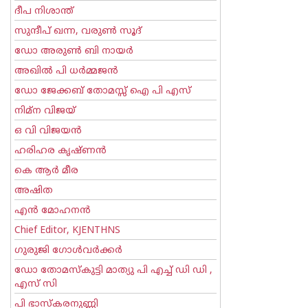
ദീപ നിശാന്ത്
സുന്ദീപ് ഖന്ന, വരുൺ സൂദ്
ഡോ അരുണ്‍ ബി നായര്‍
അഖില്‍ പി ധര്‍മ്മജന്‍
ഡോ ജേക്കബ് തോമസ്സ് ഐ പി എസ്
നിമ്ന വിജയ്
ഒ വി വിജയന്‍
ഹരിഹര കൃഷ്ണൻ
കെ ആര്‍ മീര
അഷിത
എന്‍ മോഹനന്‍
Chief Editor, KJENTHNS
ഗുരുജി ഗോള്‍‌വര്‍ക്കര്‍
ഡോ തോമസ്കുട്ടി മാത്യു പി എച്ച് ഡി ഡി ,
എസ് സി
പി ഭാസ്കരനുണ്ണി