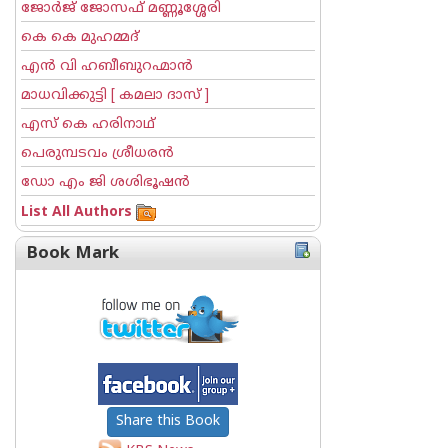
ജോര്‍ജ് ജോസഫ് മണ്ണൂശ്ശേരി
കെ കെ മുഹമ്മദ്
എന്‍ വി ഹബീബുറഹ്മാന്‍
മാധവിക്കുട്ടി [ കമലാ ദാസ് ]
എസ് കെ ഹരിനാഥ്
പെരുമ്പടവം ശ്രീധര‌ന്‍
ഡോ എം ജി ശശിഭൂഷന്‍
List All Authors
Book Mark
Share this Book