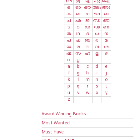
ഊ
ഋ
എ
ഏ
ഐ
ഒ
ഓ
ഔ
അം
അഃ
ക
ഖ
ഗ
ഘ
ങ
ച
ഛ
ജ
ഝ
ഞ
ട
ഠ
ഡ
ഢ
ണ
ത
ഥ
ദ
ധ
ന
പ
ഫ
ബ
ഭ
മ
യ
ര
ല
വ
ശ
ഷ
സ
ഹ
ള
ഴ
റ
റ്റ
a
b
c
d
e
f
g
h
i
j
k
l
m
n
o
p
q
r
s
t
u
v
w
x
y
z
Award Winning Books
Most Wanted
Must Have