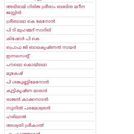
അഭിരാമി ഗിരിജ ശ്രീരാം ബബിത മറീന
ജസ്റ്റിന്‍
ശ്രീബാലാ കെ മേനോന്‍
പി ടി മുഹമ്മദ് സാദിഖ്‌
കിഷോർ പി കെ
പ്രൊഫ ജി ബാലകൃഷ്ണന്‍ നായര്‍
ഇന്നസെന്റ്‌
പൗലൊ കൊയ്ലൊ
മുകേഷ്
പി ശങ്കുണ്ണിമേനോന്‍
കുട്ടികൃഷ്ണ മാരാര്‍
രാജന്‍ കാക്കനാടന്‍
സുനില്‍ പരമേശ്വരന്‍
ഹരിലാല്‍
അശ്വതി ശ്രീകാന്ത്