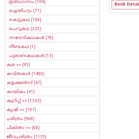
ഇതിഹാസം
(104)
Book Detai
ഐതിഹ്യം
(71)
കെട്ടുകഥ
(106)
ചെറുകഥ
(225)
നാടോടികഥകള്‍
(76)
നീണ്ടകഥ
(1)
പുരാണകഥകള്‍
(13)
കല
»» (95)
കവിതകള്‍
(1480)
കളക്ഷന്‍സ്
(47)
കായികം
(41)
കുറിപ്പ്‌
»» (1333)
കൃഷി
»» (197)
ചരിത്രം
(968)
ചികിത്സ
»» (68)
ജീവചരിത്രം
(1135)