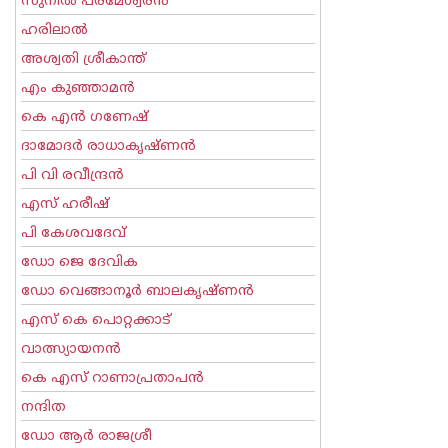
സുനില്‍ പരമേശ്വരന്‍
ഹരിലാല്‍
അശ്വതി ശ്രീകാന്ത്
എം കുഞ്ഞാമന്‍
കെ എന്‍ ഗണേഷ്
ദാമോദർ രാധാകൃഷ്ണൻ
പി വി രവീന്ദ്രന്‍
എസ് ഹരീഷ്
പി കേശവദേവ്‌
ഡോ ജെ ദേവിക
ഡോ വെങ്ങാനൂര്‍ ബാലകൃഷ്ണന്‍
എസ്‌ കെ പൊറ്റക്കാട്‌
വാത്സ്യായനന്‍
കെ എസ് റാണാപ്രതാപന്‍
നന്ദിത
ഡോ ആര്‍ രാജശ്രീ