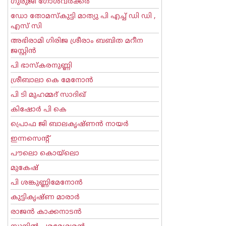
ഗുരുജി ഗോള്‍‌വര്‍ക്കര്‍
ഡോ തോമസ്കുട്ടി മാത്യു പി എച്ച് ഡി ഡി ,
എസ് സി
അഭിരാമി ഗിരിജ ശ്രീരാം ബബിത മറീന
ജസ്റ്റിന്‍
പി ഭാസ്കരനുണ്ണി
ശ്രീബാലാ കെ മേനോന്‍
പി ടി മുഹമ്മദ് സാദിഖ്‌
കിഷോർ പി കെ
പ്രൊഫ ജി ബാലകൃഷ്ണന്‍ നായര്‍
ഇന്നസെന്റ്‌
പൗലൊ കൊയ്ലൊ
മുകേഷ്
പി ശങ്കുണ്ണിമേനോന്‍
കുട്ടികൃഷ്ണ മാരാര്‍
രാജന്‍ കാക്കനാടന്‍