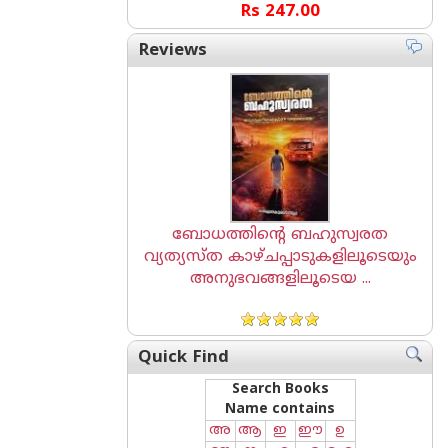
Rs 247.00
Reviews
ബോധത്തിന്റെ ബഹുസ്വരത
വ്യത്യസ്ത കാഴ്ചപ്പാടുകളിലൂടെയും
അനുഭവങ്ങളിലൂടെയ ...
Quick Find
Search Books
Name contains
അ
ആ
ഇ
ഈ
ഉ