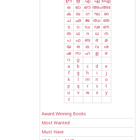
ഊ
ഋ
എ
ഏ
ഐ
ഒ
ഓ
ഔ
അം
അഃ
ക
ഖ
ഗ
ഘ
ങ
ച
ഛ
ജ
ഝ
ഞ
ട
ഠ
ഡ
ഢ
ണ
ത
ഥ
ദ
ധ
ന
പ
ഫ
ബ
ഭ
മ
യ
ര
ല
വ
ശ
ഷ
സ
ഹ
ള
ഴ
റ
റ്റ
a
b
c
d
e
f
g
h
i
j
k
l
m
n
o
p
q
r
s
t
u
v
w
x
y
z
Award Winning Books
Most Wanted
Must Have