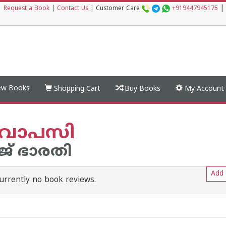
|
|
Request a Book
|
Contact Us
|
Customer Care
+919447945175
w Books
Shopping Cart
Buy Books
My Account
‍ വാപസി
് ഭാരതി
Add 
urrently no book reviews.