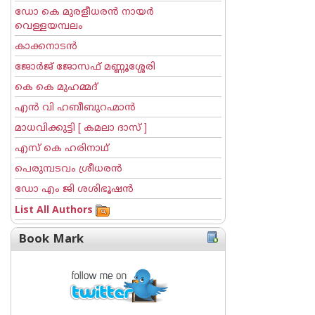
ഡോ കെ മുരളീധരന്‍ നായര്‍
വെള്ളയമ്പലം
കാക്കനാടന്‍
ജോര്‍ജ് ജോസഫ് മണ്ണൂശ്ശേരി
കെ കെ മുഹമ്മദ്
എന്‍ വി ഹബീബുറഹ്മാന്‍
മാധവിക്കുട്ടി [ കമലാ ദാസ് ]
എസ് കെ ഹരിനാഥ്
പെരുമ്പടവം ശ്രീധര‌ന്‍
ഡോ എം ജി ശശിഭൂഷന്‍
List All Authors
Book Mark