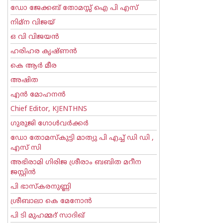
ഡോ ജേക്കബ് തോമസ്സ് ഐ പി എസ്
നിമ്ന വിജയ്
ഒ വി വിജയന്‍
ഹരിഹര കൃഷ്ണൻ
കെ ആര്‍ മീര
അഷിത
എന്‍ മോഹനന്‍
Chief Editor, KJENTHNS
ഗുരുജി ഗോള്‍‌വര്‍ക്കര്‍
ഡോ തോമസ്കുട്ടി മാത്യു പി എച്ച് ഡി ഡി ,
എസ് സി
അഭിരാമി ഗിരിജ ശ്രീരാം ബബിത മറീന
ജസ്റ്റിന്‍
പി ഭാസ്കരനുണ്ണി
ശ്രീബാലാ കെ മേനോന്‍
പി ടി മുഹമ്മദ് സാദിഖ്‌