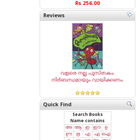
Rs 256.00
Reviews
വളരെ നല്ല പുസ്തകം.
നിർബന്ധമായും വായിക്കണം.
Quick Find
Search Books
Name contains
അ
ആ
ഇ
ഈ
ഉ
ഊ
ഋ
എ
ഏ
ഐ