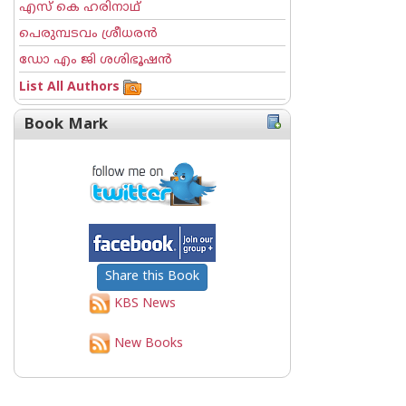
എസ് കെ ഹരിനാഥ്
പെരുമ്പടവം ശ്രീധര‌ന്‍
ഡോ എം ജി ശശിഭൂഷന്‍
List All Authors
Book Mark
Share this Book
KBS News
New Books