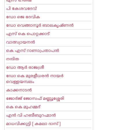
എസ് ഹരീഷ്
പി കേശവദേവ്‌
ഡോ ജെ ദേവിക
ഡോ വെങ്ങാനൂര്‍ ബാലകൃഷ്ണന്‍
എസ്‌ കെ പൊറ്റക്കാട്‌
വാത്സ്യായനന്‍
കെ എസ് റാണാപ്രതാപന്‍
നന്ദിത
ഡോ ആര്‍ രാജശ്രീ
ഡോ കെ മുരളീധരന്‍ നായര്‍
വെള്ളയമ്പലം
കാക്കനാടന്‍
ജോര്‍ജ് ജോസഫ് മണ്ണൂശ്ശേരി
കെ കെ മുഹമ്മദ്
എന്‍ വി ഹബീബുറഹ്മാന്‍
മാധവിക്കുട്ടി [ കമലാ ദാസ് ]