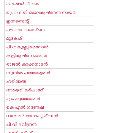
കിഷോർ പി കെ
പ്രൊഫ ജി ബാലകൃഷ്ണന്‍ നായര്‍
ഇന്നസെന്റ്‌
പൗലൊ കൊയ്ലൊ
മുകേഷ്
പി ശങ്കുണ്ണിമേനോന്‍
കുട്ടികൃഷ്ണ മാരാര്‍
രാജന്‍ കാക്കനാടന്‍
സുനില്‍ പരമേശ്വരന്‍
ഹരിലാല്‍
അശ്വതി ശ്രീകാന്ത്
എം കുഞ്ഞാമന്‍
കെ എന്‍ ഗണേഷ്
ദാമോദർ രാധാകൃഷ്ണൻ
പി വി രവീന്ദ്രന്‍