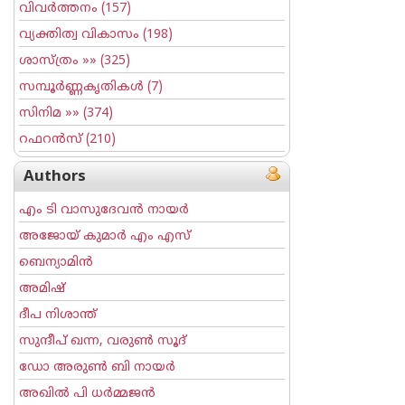
വിവര്‍ത്തനം
(157)
വ്യക്തിത്വ വികാസം
(198)
ശാസ്ത്രം
»» (325)
സമ്പൂര്‍ണ്ണകൃതികള്‍
(7)
സിനിമ
»» (374)
റഫറന്‍സ്
(210)
Authors
എം ടി വാസുദേവന്‍ നായര്‍
അജോയ് കുമാര്‍ എം എസ്
ബെന്യാമിന്‍
അമിഷ്
ദീപ നിശാന്ത്
സുന്ദീപ് ഖന്ന, വരുൺ സൂദ്
ഡോ അരുണ്‍ ബി നായര്‍
അഖില്‍ പി ധര്‍മ്മജന്‍