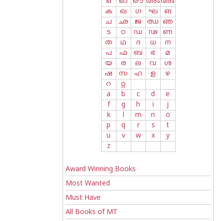
ഒ
ഓ
ഔ
അം
അഃ
ക
ഖ
ഗ
ഘ
ങ
ച
ഛ
ജ
ഝ
ഞ
ട
ഠ
ഡ
ഢ
ണ
ത
ഥ
ദ
ധ
ന
പ
ഫ
ബ
ഭ
മ
യ
ര
ല
വ
ശ
ഷ
സ
ഹ
ള
ഴ
റ
റ്റ
a
b
c
d
e
f
g
h
i
j
k
l
m
n
o
p
q
r
s
t
u
v
w
x
y
z
Award Winning Books
Most Wanted
Must Have
All Books of MT