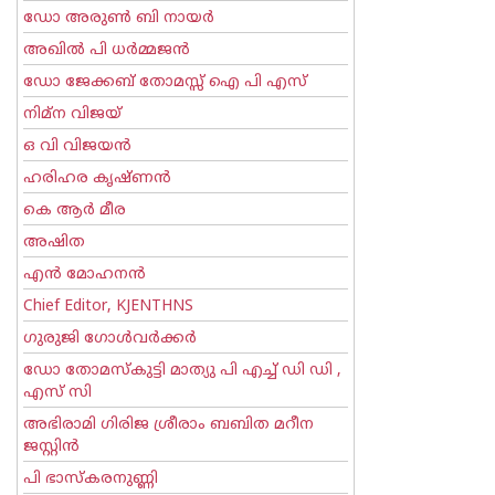
ഡോ അരുണ്‍ ബി നായര്‍
അഖില്‍ പി ധര്‍മ്മജന്‍
ഡോ ജേക്കബ് തോമസ്സ് ഐ പി എസ്
നിമ്ന വിജയ്
ഒ വി വിജയന്‍
ഹരിഹര കൃഷ്ണൻ
കെ ആര്‍ മീര
അഷിത
എന്‍ മോഹനന്‍
Chief Editor, KJENTHNS
ഗുരുജി ഗോള്‍‌വര്‍ക്കര്‍
ഡോ തോമസ്കുട്ടി മാത്യു പി എച്ച് ഡി ഡി ,
എസ് സി
അഭിരാമി ഗിരിജ ശ്രീരാം ബബിത മറീന
ജസ്റ്റിന്‍
പി ഭാസ്കരനുണ്ണി