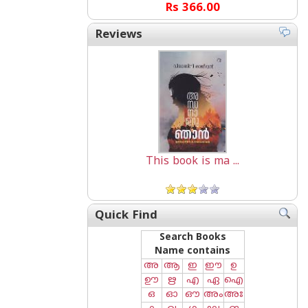
Rs 366.00
Reviews
This book is ma ...
Quick Find
Search Books
Name contains
അ
ആ
ഇ
ഈ
ഉ
ഊ
ഋ
എ
ഏ
ഐ
ഒ
ഓ
ഔ
അം
അഃ