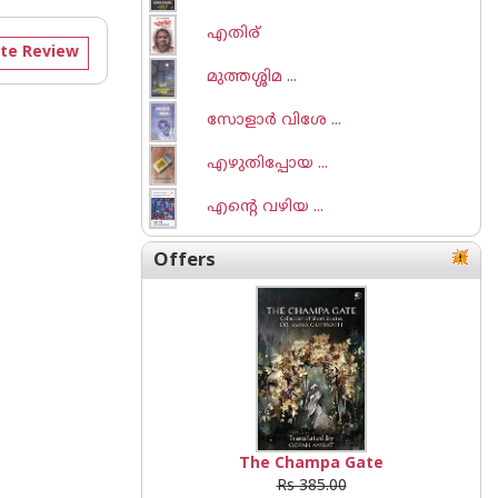
എതിര്
te Review
മുത്തശ്ശിമ ...
സോളാർ വിശേ ...
എഴുതിപ്പോയ ...
എന്റെ വഴിയ ...
Offers
The Champa Gate
Rs 385.00