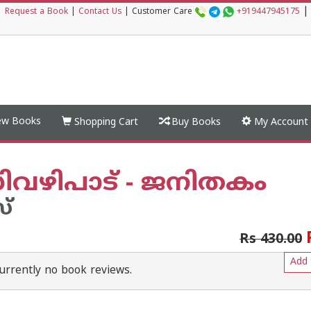
|
|
Request a Book
|
Contact Us
|
Customer Care
+919447945175
w Books
Shopping Cart
Buy Books
My Account
വഴിപാട് - ജനിതകം
സ്
Rs 430.00
Add 
urrently no book reviews.