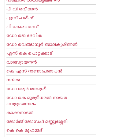
ദാമോദർ രാധാകൃഷ്ണൻ
പി വി രവീന്ദ്രന്‍
എസ് ഹരീഷ്
പി കേശവദേവ്‌
ഡോ ജെ ദേവിക
ഡോ വെങ്ങാനൂര്‍ ബാലകൃഷ്ണന്‍
എസ്‌ കെ പൊറ്റക്കാട്‌
വാത്സ്യായനന്‍
കെ എസ് റാണാപ്രതാപന്‍
നന്ദിത
ഡോ ആര്‍ രാജശ്രീ
ഡോ കെ മുരളീധരന്‍ നായര്‍
വെള്ളയമ്പലം
കാക്കനാടന്‍
ജോര്‍ജ് ജോസഫ് മണ്ണൂശ്ശേരി
കെ കെ മുഹമ്മദ്