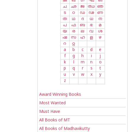
ക
ഖ
ഗ
ഘ
ങ
ച
ഛ
ജ
ഝ
ഞ
ട
ഠ
ഡ
ഢ
ണ
ത
ഥ
ദ
ധ
ന
പ
ഫ
ബ
ഭ
മ
യ
ര
ല
വ
ശ
ഷ
സ
ഹ
ള
ഴ
റ
റ്റ
a
b
c
d
e
f
g
h
i
j
k
l
m
n
o
p
q
r
s
t
u
v
w
x
y
z
Award Winning Books
Most Wanted
Must Have
All Books of MT
All Books of Madhavikutty