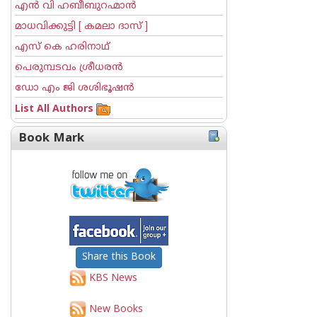
എന്‍ വി ഹബീബുറഹ്മാന്‍
മാധവിക്കുട്ടി [ കമലാ ദാസ് ]
എസ് കെ ഹരിനാഥ്
പെരുമ്പടവം ശ്രീധര‌ന്‍
ഡോ എം ജി ശശിഭൂഷന്‍
List All Authors
Book Mark
Share this Book
KBS News
New Books