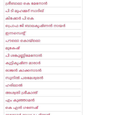
ശ്രീബാലാ കെ മേനോന്‍
പി ടി മുഹമ്മദ് സാദിഖ്‌
കിഷോർ പി കെ
പ്രൊഫ ജി ബാലകൃഷ്ണന്‍ നായര്‍
ഇന്നസെന്റ്‌
പൗലൊ കൊയ്ലൊ
മുകേഷ്
പി ശങ്കുണ്ണിമേനോന്‍
കുട്ടികൃഷ്ണ മാരാര്‍
രാജന്‍ കാക്കനാടന്‍
സുനില്‍ പരമേശ്വരന്‍
ഹരിലാല്‍
അശ്വതി ശ്രീകാന്ത്
എം കുഞ്ഞാമന്‍
കെ എന്‍ ഗണേഷ്