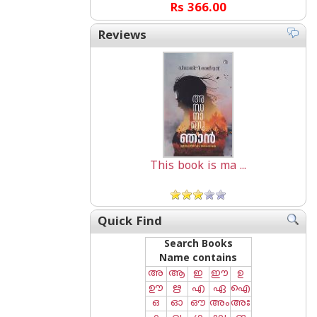
Rs 366.00
Reviews
This book is ma ...
Quick Find
Search Books
Name contains
അ
ആ
ഇ
ഈ
ഉ
ഊ
ഋ
എ
ഏ
ഐ
ഒ
ഓ
ഔ
അം
അഃ