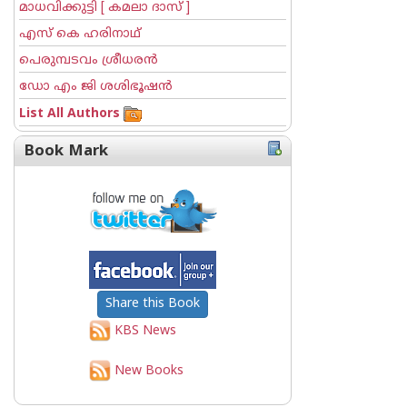
മാധവിക്കുട്ടി [ കമലാ ദാസ് ]
എസ് കെ ഹരിനാഥ്
പെരുമ്പടവം ശ്രീധര‌ന്‍
ഡോ എം ജി ശശിഭൂഷന്‍
List All Authors
Book Mark
Share this Book
KBS News
New Books