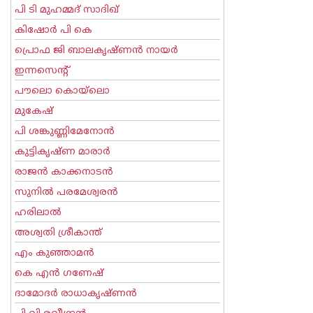
പി ടി മുഹമ്മദ് സാദിഖ്‌
കിഷോർ പി കെ
പ്രൊഫ ജി ബാലകൃഷ്ണന്‍ നായര്‍
ഇന്നസെന്റ്‌
പൗലൊ കൊയ്ലൊ
മുകേഷ്
പി ശങ്കുണ്ണിമേനോന്‍
കുട്ടികൃഷ്ണ മാരാര്‍
രാജന്‍ കാക്കനാടന്‍
സുനില്‍ പരമേശ്വരന്‍
ഹരിലാല്‍
അശ്വതി ശ്രീകാന്ത്
എം കുഞ്ഞാമന്‍
കെ എന്‍ ഗണേഷ്
ദാമോദർ രാധാകൃഷ്ണൻ