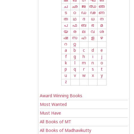
ക
ഖ
ഗ
ഘ
ങ
ച
ഛ
ജ
ഝ
ഞ
ട
ഠ
ഡ
ഢ
ണ
ത
ഥ
ദ
ധ
ന
പ
ഫ
ബ
ഭ
മ
യ
ര
ല
വ
ശ
ഷ
സ
ഹ
ള
ഴ
റ
റ്റ
a
b
c
d
e
f
g
h
i
j
k
l
m
n
o
p
q
r
s
t
u
v
w
x
y
z
Award Winning Books
Most Wanted
Must Have
All Books of MT
All Books of Madhavikutty