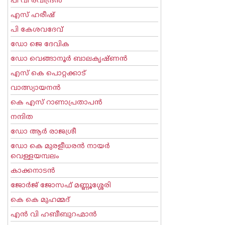
പി വി രവീന്ദ്രന്‍
എസ് ഹരീഷ്
പി കേശവദേവ്‌
ഡോ ജെ ദേവിക
ഡോ വെങ്ങാനൂര്‍ ബാലകൃഷ്ണന്‍
എസ്‌ കെ പൊറ്റക്കാട്‌
വാത്സ്യായനന്‍
കെ എസ് റാണാപ്രതാപന്‍
നന്ദിത
ഡോ ആര്‍ രാജശ്രീ
ഡോ കെ മുരളീധരന്‍ നായര്‍
വെള്ളയമ്പലം
കാക്കനാടന്‍
ജോര്‍ജ് ജോസഫ് മണ്ണൂശ്ശേരി
കെ കെ മുഹമ്മദ്
എന്‍ വി ഹബീബുറഹ്മാന്‍