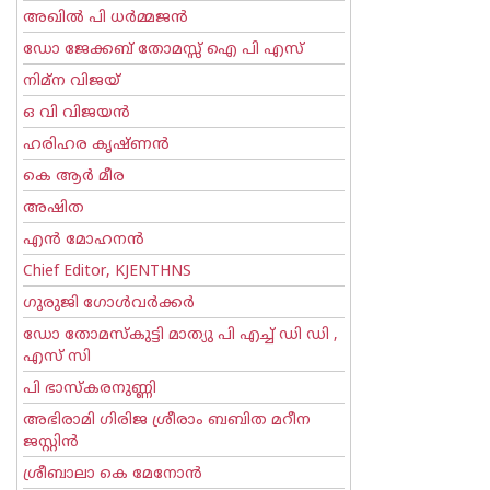
അഖില്‍ പി ധര്‍മ്മജന്‍
ഡോ ജേക്കബ് തോമസ്സ് ഐ പി എസ്
നിമ്ന വിജയ്
ഒ വി വിജയന്‍
ഹരിഹര കൃഷ്ണൻ
കെ ആര്‍ മീര
അഷിത
എന്‍ മോഹനന്‍
Chief Editor, KJENTHNS
ഗുരുജി ഗോള്‍‌വര്‍ക്കര്‍
ഡോ തോമസ്കുട്ടി മാത്യു പി എച്ച് ഡി ഡി ,
എസ് സി
പി ഭാസ്കരനുണ്ണി
അഭിരാമി ഗിരിജ ശ്രീരാം ബബിത മറീന
ജസ്റ്റിന്‍
ശ്രീബാലാ കെ മേനോന്‍