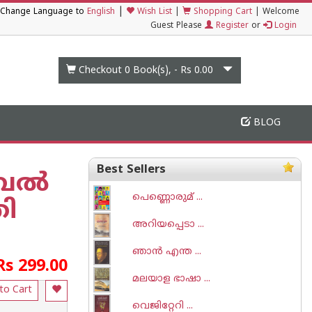
|
Change Language to
English
Wish List
|
Shopping Cart
|
Welcome
Guest Please
Register
or
Login
Checkout 0
Book(s), -
Rs 0.00
BLOG
Best Sellers
േല്‍
പെണ്ണൊരുമ് ...
ി
അറിയപ്പെടാ ...
ഞാന്‍ എന്ത ...
Rs 299.00
മലയാള ഭാഷാ ...
to Cart
വെജിറ്റേറി ...