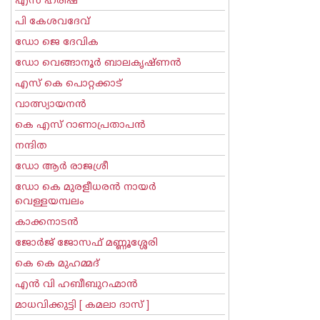
എസ് ഹരീഷ്
പി കേശവദേവ്‌
ഡോ ജെ ദേവിക
ഡോ വെങ്ങാനൂര്‍ ബാലകൃഷ്ണന്‍
എസ്‌ കെ പൊറ്റക്കാട്‌
വാത്സ്യായനന്‍
കെ എസ് റാണാപ്രതാപന്‍
നന്ദിത
ഡോ ആര്‍ രാജശ്രീ
ഡോ കെ മുരളീധരന്‍ നായര്‍
വെള്ളയമ്പലം
കാക്കനാടന്‍
ജോര്‍ജ് ജോസഫ് മണ്ണൂശ്ശേരി
കെ കെ മുഹമ്മദ്
എന്‍ വി ഹബീബുറഹ്മാന്‍
മാധവിക്കുട്ടി [ കമലാ ദാസ് ]