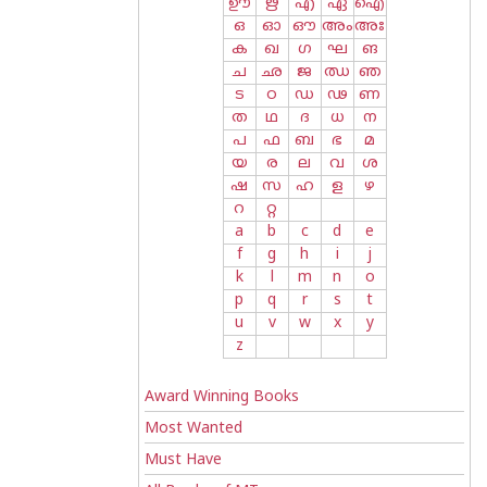
ഊ
ഋ
എ
ഏ
ഐ
ഒ
ഓ
ഔ
അം
അഃ
ക
ഖ
ഗ
ഘ
ങ
ച
ഛ
ജ
ഝ
ഞ
ട
ഠ
ഡ
ഢ
ണ
ത
ഥ
ദ
ധ
ന
പ
ഫ
ബ
ഭ
മ
യ
ര
ല
വ
ശ
ഷ
സ
ഹ
ള
ഴ
റ
റ്റ
a
b
c
d
e
f
g
h
i
j
k
l
m
n
o
p
q
r
s
t
u
v
w
x
y
z
Award Winning Books
Most Wanted
Must Have