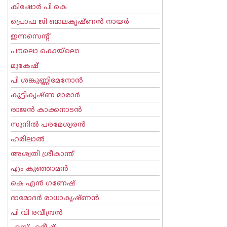
കിഷോർ പി കെ
പ്രൊഫ ജി ബാലകൃഷ്ണന്‍ നായര്‍
ഇന്നസെന്റ്‌
പൗലൊ കൊയ്ലൊ
മുകേഷ്
പി ശങ്കുണ്ണിമേനോന്‍
കുട്ടികൃഷ്ണ മാരാര്‍
രാജന്‍ കാക്കനാടന്‍
സുനില്‍ പരമേശ്വരന്‍
ഹരിലാല്‍
അശ്വതി ശ്രീകാന്ത്
എം കുഞ്ഞാമന്‍
കെ എന്‍ ഗണേഷ്
ദാമോദർ രാധാകൃഷ്ണൻ
പി വി രവീന്ദ്രന്‍