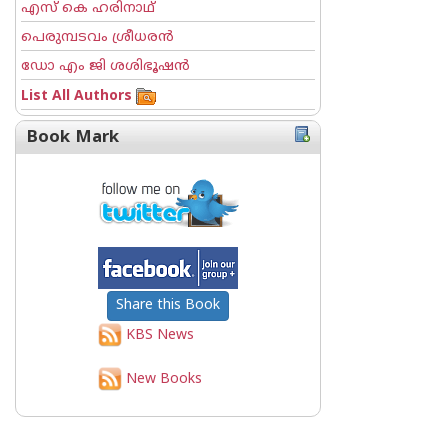
എസ് കെ ഹരിനാഥ്
പെരുമ്പടവം ശ്രീധര‌ന്‍
ഡോ എം ജി ശശിഭൂഷന്‍
List All Authors
Book Mark
Share this Book
KBS News
New Books