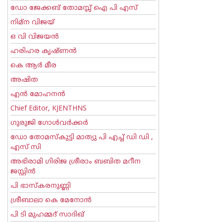
ഡോ ജേക്കബ് തോമസ്സ് ഐ പി എസ്
നിമ്ന വിജയ്
ഒ വി വിജയന്‍
ഹരിഹര കൃഷ്ണൻ
കെ ആര്‍ മീര
അഷിത
എന്‍ മോഹനന്‍
Chief Editor, KJENTHNS
ഗുരുജി ഗോള്‍‌വര്‍ക്കര്‍
ഡോ തോമസ്കുട്ടി മാത്യു പി എച്ച് ഡി ഡി ,
എസ് സി
അഭിരാമി ഗിരിജ ശ്രീരാം ബബിത മറീന
ജസ്റ്റിന്‍
പി ഭാസ്കരനുണ്ണി
ശ്രീബാലാ കെ മേനോന്‍
പി ടി മുഹമ്മദ് സാദിഖ്‌