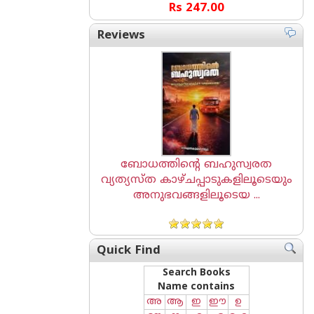
Rs 247.00
Reviews
ബോധത്തിന്റെ ബഹുസ്വരത
വ്യത്യസ്ത കാഴ്ചപ്പാടുകളിലൂടെയും
അനുഭവങ്ങളിലൂടെയ ...
Quick Find
Search Books
Name contains
അ
ആ
ഇ
ഈ
ഉ