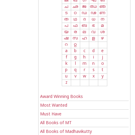
ക
ഖ
ഗ
ഘ
ങ
ച
ഛ
ജ
ഝ
ഞ
ട
ഠ
ഡ
ഢ
ണ
ത
ഥ
ദ
ധ
ന
പ
ഫ
ബ
ഭ
മ
യ
ര
ല
വ
ശ
ഷ
സ
ഹ
ള
ഴ
റ
റ്റ
a
b
c
d
e
f
g
h
i
j
k
l
m
n
o
p
q
r
s
t
u
v
w
x
y
z
Award Winning Books
Most Wanted
Must Have
All Books of MT
All Books of Madhavikutty