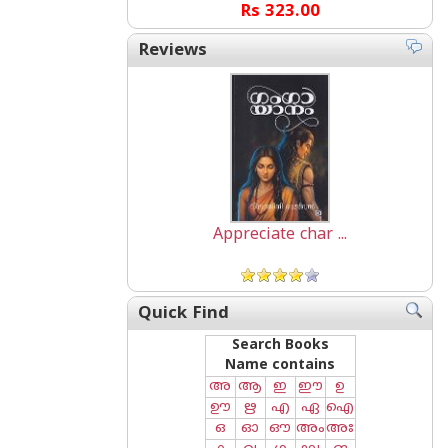
Rs 323.00
Reviews
Appreciate char ...
Quick Find
Search Books
Name contains
അ
ആ
ഇ
ഈ
ഉ
ഊ
ഋ
എ
ഏ
ഐ
ഒ
ഓ
ഔ
അം
അഃ