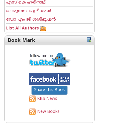
എസ് കെ ഹരിനാഥ്
പെരുമ്പടവം ശ്രീധര‌ന്‍
ഡോ എം ജി ശശിഭൂഷന്‍
List All Authors
Book Mark
Share this Book
KBS News
New Books