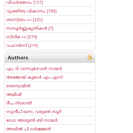
വിവര്‍ത്തനം
(157)
വ്യക്തിത്വ വികാസം
(198)
ശാസ്ത്രം
»» (325)
സമ്പൂര്‍ണ്ണകൃതികള്‍
(7)
സിനിമ
»» (374)
റഫറന്‍സ്
(210)
Authors
എം ടി വാസുദേവന്‍ നായര്‍
അജോയ് കുമാര്‍ എം എസ്
ബെന്യാമിന്‍
അമിഷ്
ദീപ നിശാന്ത്
സുന്ദീപ് ഖന്ന, വരുൺ സൂദ്
ഡോ അരുണ്‍ ബി നായര്‍
അഖില്‍ പി ധര്‍മ്മജന്‍