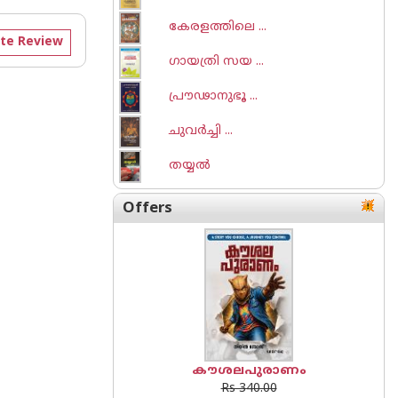
കേരളത്തിലെ ...
te Review
ഗായത്രി സയ ...
പ്രൗഢാനുഭൂ ...
ചുവര്‍ച്ചി ...
തയ്യല്‍
Offers
കൗശലപുരാണം
Rs 340.00