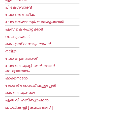
എസ് ഹരീഷ്
പി കേശവദേവ്‌
ഡോ ജെ ദേവിക
ഡോ വെങ്ങാനൂര്‍ ബാലകൃഷ്ണന്‍
എസ്‌ കെ പൊറ്റക്കാട്‌
വാത്സ്യായനന്‍
കെ എസ് റാണാപ്രതാപന്‍
നന്ദിത
ഡോ ആര്‍ രാജശ്രീ
ഡോ കെ മുരളീധരന്‍ നായര്‍
വെള്ളയമ്പലം
കാക്കനാടന്‍
ജോര്‍ജ് ജോസഫ് മണ്ണൂശ്ശേരി
കെ കെ മുഹമ്മദ്
എന്‍ വി ഹബീബുറഹ്മാന്‍
മാധവിക്കുട്ടി [ കമലാ ദാസ് ]