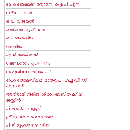
ഡോ ജേക്കബ് തോമസ്സ് ഐ പി എസ്
നിമ്ന വിജയ്
ഒ വി വിജയന്‍
ഹരിഹര കൃഷ്ണൻ
കെ ആര്‍ മീര
അഷിത
എന്‍ മോഹനന്‍
Chief Editor, KJENTHNS
ഗുരുജി ഗോള്‍‌വര്‍ക്കര്‍
ഡോ തോമസ്കുട്ടി മാത്യു പി എച്ച് ഡി ഡി ,
എസ് സി
അഭിരാമി ഗിരിജ ശ്രീരാം ബബിത മറീന
ജസ്റ്റിന്‍
പി ഭാസ്കരനുണ്ണി
ശ്രീബാലാ കെ മേനോന്‍
പി ടി മുഹമ്മദ് സാദിഖ്‌