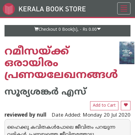
Toggl
Go
navig
to
Home
Page
Checkout 0
Book(s), -
Rs 0.00
റമീസയ്ക്ക്
ഒരായിരം
പ്രണയലേഖനങ്ങൾ
സൂര്യശങ്കര്‍ എസ്
Add to Cart
reviewed by null
Date Added: Monday 20 Jul 2020
ഹൈക്കു കവിതകൾപോലെ ജീവിതം പറയുന്ന
വരികൾ. പ്രണയത്തെ ജീവിതത്തോടു