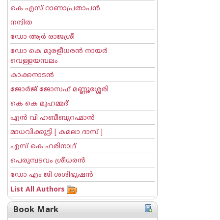
കെ എസ് റാണാപ്രതാപന്‍
നന്ദിത
ഡോ ആര്‍ രാജശ്രീ
ഡോ കെ മുരളീധരന്‍ നായര്‍
വെള്ളയമ്പലം
കാക്കനാടന്‍
ജോര്‍ജ് ജോസഫ് മണ്ണൂശ്ശേരി
കെ കെ മുഹമ്മദ്
എന്‍ വി ഹബീബുറഹ്മാന്‍
മാധവിക്കുട്ടി [ കമലാ ദാസ് ]
എസ് കെ ഹരിനാഥ്
പെരുമ്പടവം ശ്രീധര‌ന്‍
ഡോ എം ജി ശശിഭൂഷന്‍
List All Authors
Book Mark