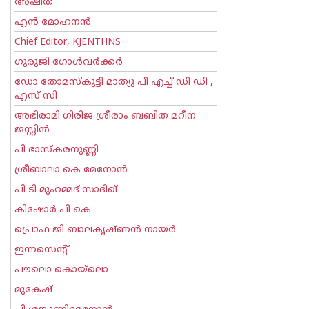
അഷിത
എന്‍ മോഹനന്‍
Chief Editor, KJENTHNS
ഗുരുജി ഗോള്‍‌വര്‍ക്കര്‍
ഡോ തോമസ്കുട്ടി മാത്യു പി എച്ച് ഡി ഡി ,
എസ് സി
അഭിരാമി ഗിരിജ ശ്രീരാം ബബിത മറീന
ജസ്റ്റിന്‍
പി ഭാസ്കരനുണ്ണി
ശ്രീബാലാ കെ മേനോന്‍
പി ടി മുഹമ്മദ് സാദിഖ്‌
കിഷോർ പി കെ
പ്രൊഫ ജി ബാലകൃഷ്ണന്‍ നായര്‍
ഇന്നസെന്റ്‌
പൗലൊ കൊയ്ലൊ
മുകേഷ്