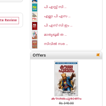
പി എസ്സ് സി ...
എല്ലാ പി എസ ...
te Review
പി എസ് സി ഇം ...
മാതൃഭൂമി ത ...
സിവില്‍ സര ...
Offers
കൗശലപുരാണം
Rs 340.00