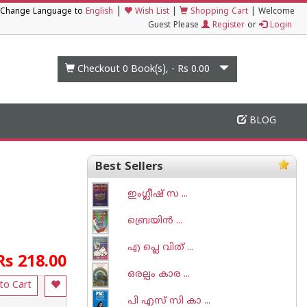
|
Change Language to
English
Wish List
|
Shopping Cart
|
Welcome
Guest Please
Register
or
Login
Checkout 0
Book(s), -
Rs 0.00
BLOG
Best Sellers
ഇംഗ്ലീഷ് സ ...
ബ്രെയി‌ന്‍ ...
എ പ്ലെ വിത് ...
Rs 218.00
ഒരല്പം കാര ...
to Cart
പി എസ് സി കാ ...