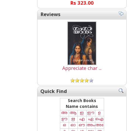
Rs 323.00
Reviews
Appreciate char ...
Quick Find
Search Books
Name contains
അ
ആ
ഇ
ഈ
ഉ
ഊ
ഋ
എ
ഏ
ഐ
ഒ
ഓ
ഔ
അം
അഃ