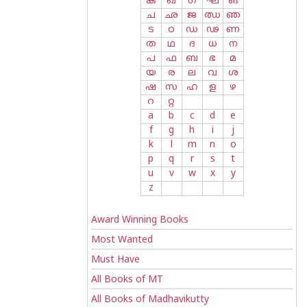
ക
ഖ
ഗ
ഘ
ങ
ച
ഛ
ജ
ഝ
ഞ
ട
ഠ
ഡ
ഢ
ണ
ത
ഥ
ദ
ധ
ന
പ
ഫ
ബ
ഭ
മ
യ
ര
ല
വ
ശ
ഷ
സ
ഹ
ള
ഴ
റ
റ്റ
a
b
c
d
e
f
g
h
i
j
k
l
m
n
o
p
q
r
s
t
u
v
w
x
y
z
Award Winning Books
Most Wanted
Must Have
All Books of MT
All Books of Madhavikutty