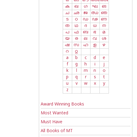
ഒ
ഓ
ഔ
അം
അഃ
ക
ഖ
ഗ
ഘ
ങ
ച
ഛ
ജ
ഝ
ഞ
ട
ഠ
ഡ
ഢ
ണ
ത
ഥ
ദ
ധ
ന
പ
ഫ
ബ
ഭ
മ
യ
ര
ല
വ
ശ
ഷ
സ
ഹ
ള
ഴ
റ
റ്റ
a
b
c
d
e
f
g
h
i
j
k
l
m
n
o
p
q
r
s
t
u
v
w
x
y
z
Award Winning Books
Most Wanted
Must Have
All Books of MT