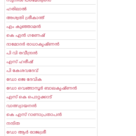
സുനില്‍ പരമേശ്വരന്‍
ഹരിലാല്‍
അശ്വതി ശ്രീകാന്ത്
എം കുഞ്ഞാമന്‍
കെ എന്‍ ഗണേഷ്
ദാമോദർ രാധാകൃഷ്ണൻ
പി വി രവീന്ദ്രന്‍
എസ് ഹരീഷ്
പി കേശവദേവ്‌
ഡോ ജെ ദേവിക
ഡോ വെങ്ങാനൂര്‍ ബാലകൃഷ്ണന്‍
എസ്‌ കെ പൊറ്റക്കാട്‌
വാത്സ്യായനന്‍
കെ എസ് റാണാപ്രതാപന്‍
നന്ദിത
ഡോ ആര്‍ രാജശ്രീ