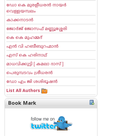
ഡോ കെ മുരളീധരന്‍ നായര്‍
വെള്ളയമ്പലം
കാക്കനാടന്‍
ജോര്‍ജ് ജോസഫ് മണ്ണൂശ്ശേരി
കെ കെ മുഹമ്മദ്
എന്‍ വി ഹബീബുറഹ്മാന്‍
എസ് കെ ഹരിനാഥ്
മാധവിക്കുട്ടി [ കമലാ ദാസ് ]
പെരുമ്പടവം ശ്രീധര‌ന്‍
ഡോ എം ജി ശശിഭൂഷന്‍
List All Authors
Book Mark