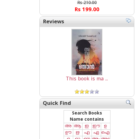
Rs 210.00
Rs 199.00
Reviews
This book is ma ...
Quick Find
Search Books
Name contains
അ
ആ
ഇ
ഈ
ഉ
ഊ
ഋ
എ
ഏ
ഐ