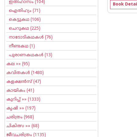
ഇതിഹാസം
(104)
Book Detai
ഐതിഹ്യം
(71)
കെട്ടുകഥ
(106)
ചെറുകഥ
(225)
നാടോടികഥകള്‍
(76)
നീണ്ടകഥ
(1)
പുരാണകഥകള്‍
(13)
കല
»» (95)
കവിതകള്‍
(1480)
കളക്ഷന്‍സ്
(47)
കായികം
(41)
കുറിപ്പ്‌
»» (1333)
കൃഷി
»» (197)
ചരിത്രം
(968)
ചികിത്സ
»» (68)
ജീവചരിത്രം
(1135)