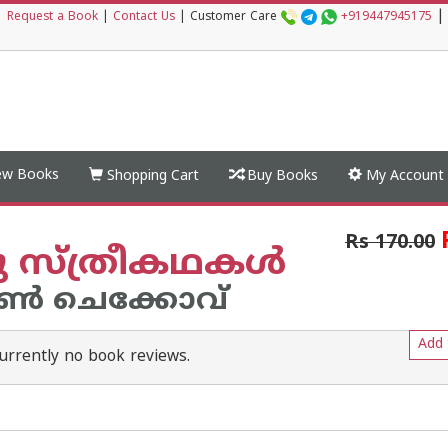
|
|
Request a Book
|
Contact Us
|
Customer Care
+919447945175
w Books
Shopping Cart
Buy Books
My Account
Rs 170.00
നു സ്‌ത്രീകഥകൾ
ണ്‍ ചെക്കോവ്
Add 
urrently no book reviews.