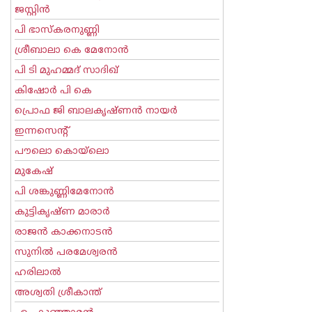
ജസ്റ്റിന്‍
പി ഭാസ്കരനുണ്ണി
ശ്രീബാലാ കെ മേനോന്‍
പി ടി മുഹമ്മദ് സാദിഖ്‌
കിഷോർ പി കെ
പ്രൊഫ ജി ബാലകൃഷ്ണന്‍ നായര്‍
ഇന്നസെന്റ്‌
പൗലൊ കൊയ്ലൊ
മുകേഷ്
പി ശങ്കുണ്ണിമേനോന്‍
കുട്ടികൃഷ്ണ മാരാര്‍
രാജന്‍ കാക്കനാടന്‍
സുനില്‍ പരമേശ്വരന്‍
ഹരിലാല്‍
അശ്വതി ശ്രീകാന്ത്