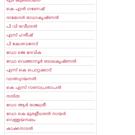
എം കുഞ്ഞാമന്‍
കെ എന്‍ ഗണേഷ്
ദാമോദർ രാധാകൃഷ്ണൻ
പി വി രവീന്ദ്രന്‍
എസ് ഹരീഷ്
പി കേശവദേവ്‌
ഡോ ജെ ദേവിക
ഡോ വെങ്ങാനൂര്‍ ബാലകൃഷ്ണന്‍
എസ്‌ കെ പൊറ്റക്കാട്‌
വാത്സ്യായനന്‍
കെ എസ് റാണാപ്രതാപന്‍
നന്ദിത
ഡോ ആര്‍ രാജശ്രീ
ഡോ കെ മുരളീധരന്‍ നായര്‍
വെള്ളയമ്പലം
കാക്കനാടന്‍