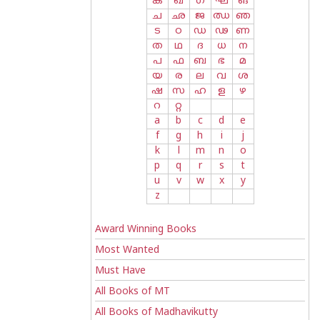
ക
ഖ
ഗ
ഘ
ങ
ച
ഛ
ജ
ഝ
ഞ
ട
ഠ
ഡ
ഢ
ണ
ത
ഥ
ദ
ധ
ന
പ
ഫ
ബ
ഭ
മ
യ
ര
ല
വ
ശ
ഷ
സ
ഹ
ള
ഴ
റ
റ്റ
a
b
c
d
e
f
g
h
i
j
k
l
m
n
o
p
q
r
s
t
u
v
w
x
y
z
Award Winning Books
Most Wanted
Must Have
All Books of MT
All Books of Madhavikutty