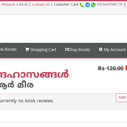
|
|
Request a Book
|
Contact Us
|
Customer Care
+919447945175
w Books
Shopping Cart
Buy Books
My Account
Rs 120.00
്ദഹാസങ്ങള്‍
ര്‍ മീര
Add 
urrently no book reviews.