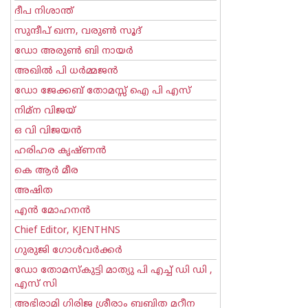
ദീപ നിശാന്ത്
സുന്ദീപ് ഖന്ന, വരുൺ സൂദ്
ഡോ അരുണ്‍ ബി നായര്‍
അഖില്‍ പി ധര്‍മ്മജന്‍
ഡോ ജേക്കബ് തോമസ്സ് ഐ പി എസ്
നിമ്ന വിജയ്
ഒ വി വിജയന്‍
ഹരിഹര കൃഷ്ണൻ
കെ ആര്‍ മീര
അഷിത
എന്‍ മോഹനന്‍
Chief Editor, KJENTHNS
ഗുരുജി ഗോള്‍‌വര്‍ക്കര്‍
ഡോ തോമസ്കുട്ടി മാത്യു പി എച്ച് ഡി ഡി ,
എസ് സി
അഭിരാമി ഗിരിജ ശ്രീരാം ബബിത മറീന