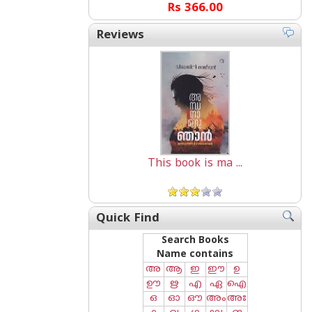
Rs 366.00
Reviews
This book is ma ...
Quick Find
Search Books
Name contains
അ
ആ
ഇ
ഈ
ഉ
ഊ
ഋ
എ
ഏ
ഐ
ഒ
ഓ
ഔ
അം
അഃ