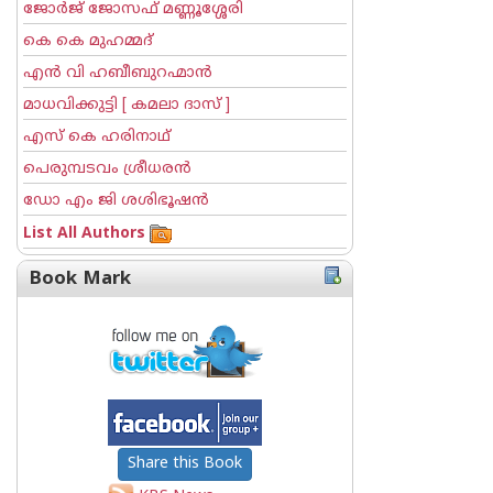
ജോര്‍ജ് ജോസഫ് മണ്ണൂശ്ശേരി
കെ കെ മുഹമ്മദ്
എന്‍ വി ഹബീബുറഹ്മാന്‍
മാധവിക്കുട്ടി [ കമലാ ദാസ് ]
എസ് കെ ഹരിനാഥ്
പെരുമ്പടവം ശ്രീധര‌ന്‍
ഡോ എം ജി ശശിഭൂഷന്‍
List All Authors
Book Mark
Share this Book