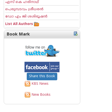
എസ് കെ ഹരിനാഥ്
പെരുമ്പടവം ശ്രീധര‌ന്‍
ഡോ എം ജി ശശിഭൂഷന്‍
List All Authors
Book Mark
Share this Book
KBS News
New Books