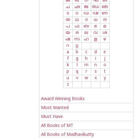
ക
ഖ
ഗ
ഘ
ങ
ച
ഛ
ജ
ഝ
ഞ
ട
ഠ
ഡ
ഢ
ണ
ത
ഥ
ദ
ധ
ന
പ
ഫ
ബ
ഭ
മ
യ
ര
ല
വ
ശ
ഷ
സ
ഹ
ള
ഴ
റ
റ്റ
a
b
c
d
e
f
g
h
i
j
k
l
m
n
o
p
q
r
s
t
u
v
w
x
y
z
Award Winning Books
Most Wanted
Must Have
All Books of MT
All Books of Madhavikutty