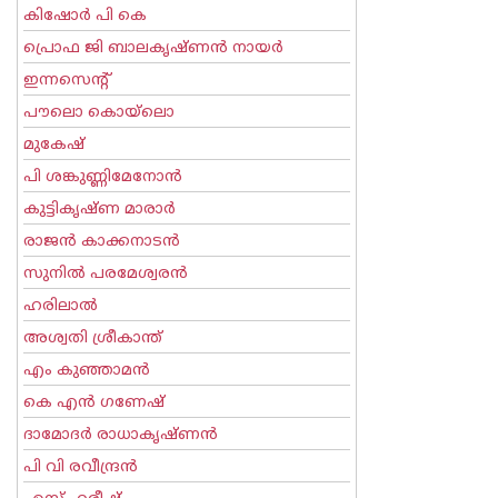
കിഷോർ പി കെ
പ്രൊഫ ജി ബാലകൃഷ്ണന്‍ നായര്‍
ഇന്നസെന്റ്‌
പൗലൊ കൊയ്ലൊ
മുകേഷ്
പി ശങ്കുണ്ണിമേനോന്‍
കുട്ടികൃഷ്ണ മാരാര്‍
രാജന്‍ കാക്കനാടന്‍
സുനില്‍ പരമേശ്വരന്‍
ഹരിലാല്‍
അശ്വതി ശ്രീകാന്ത്
എം കുഞ്ഞാമന്‍
കെ എന്‍ ഗണേഷ്
ദാമോദർ രാധാകൃഷ്ണൻ
പി വി രവീന്ദ്രന്‍