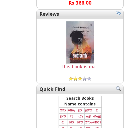
Rs 366.00
Reviews
This book is ma ...
Quick Find
Search Books
Name contains
അ
ആ
ഇ
ഈ
ഉ
ഊ
ഋ
എ
ഏ
ഐ
ഒ
ഓ
ഔ
അം
അഃ