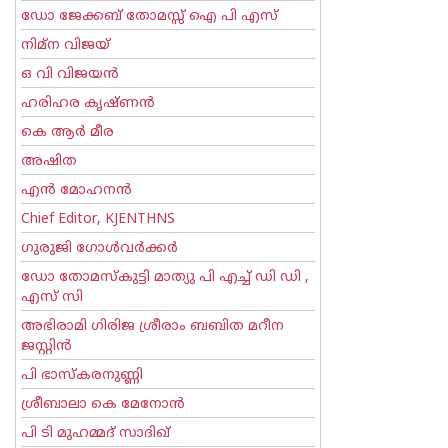
ഡോ ജേക്കബ് തോമസ്സ് ഐ പി എസ്
നിമ്ന വിജയ്
ഒ വി വിജയന്‍
ഹരിഹര കൃഷ്ണൻ
കെ ആര്‍ മീര
അഷിത
എന്‍ മോഹനന്‍
Chief Editor, KJENTHNS
ഗുരുജി ഗോള്‍‌വര്‍ക്കര്‍
ഡോ തോമസ്കുട്ടി മാത്യു പി എച്ച് ഡി ഡി ,
എസ് സി
അഭിരാമി ഗിരിജ ശ്രീരാം ബബിത മറീന
ജസ്റ്റിന്‍
പി ഭാസ്കരനുണ്ണി
ശ്രീബാലാ കെ മേനോന്‍
പി ടി മുഹമ്മദ് സാദിഖ്‌