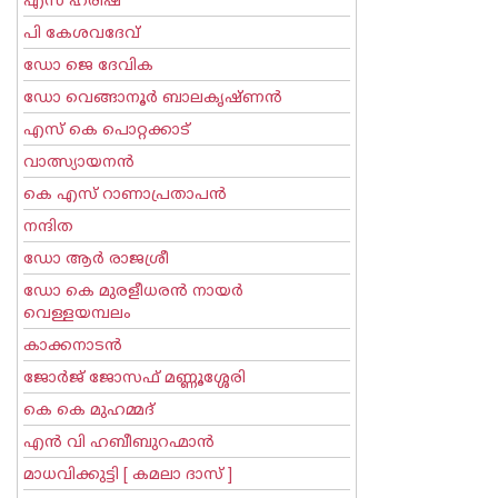
എസ് ഹരീഷ്
പി കേശവദേവ്‌
ഡോ ജെ ദേവിക
ഡോ വെങ്ങാനൂര്‍ ബാലകൃഷ്ണന്‍
എസ്‌ കെ പൊറ്റക്കാട്‌
വാത്സ്യായനന്‍
കെ എസ് റാണാപ്രതാപന്‍
നന്ദിത
ഡോ ആര്‍ രാജശ്രീ
ഡോ കെ മുരളീധരന്‍ നായര്‍
വെള്ളയമ്പലം
കാക്കനാടന്‍
ജോര്‍ജ് ജോസഫ് മണ്ണൂശ്ശേരി
കെ കെ മുഹമ്മദ്
എന്‍ വി ഹബീബുറഹ്മാന്‍
മാധവിക്കുട്ടി [ കമലാ ദാസ് ]