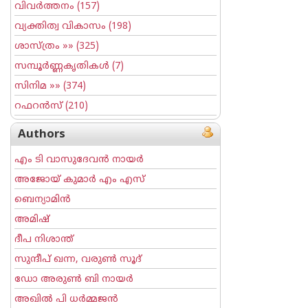
വിവര്‍ത്തനം
(157)
വ്യക്തിത്വ വികാസം
(198)
ശാസ്ത്രം
»» (325)
സമ്പൂര്‍ണ്ണകൃതികള്‍
(7)
സിനിമ
»» (374)
റഫറന്‍സ്
(210)
Authors
എം ടി വാസുദേവന്‍ നായര്‍
അജോയ് കുമാര്‍ എം എസ്
ബെന്യാമിന്‍
അമിഷ്
ദീപ നിശാന്ത്
സുന്ദീപ് ഖന്ന, വരുൺ സൂദ്
ഡോ അരുണ്‍ ബി നായര്‍
അഖില്‍ പി ധര്‍മ്മജന്‍