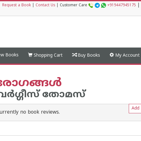
|
|
Request a Book
|
Contact Us
|
Customer Care
+919447945175
w Books
Shopping Cart
Buy Books
My Account
രോഗങ്ങള്‍
്‍ഗ്ഗീസ് തോമസ്
Add 
urrently no book reviews.