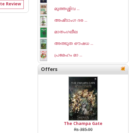
te Review
മുത്തശ്ശിവ ...
അഷ്ടാംഗ ദര ...
മാതംഗലീല
അത്ഭുത ഔഷധ ...
പ്രമേഹം മാ ...
Offers
The Champa Gate
Rs 385.00