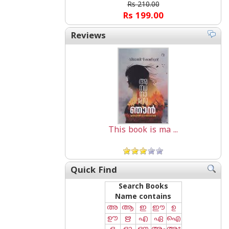
Rs 210.00
Rs 199.00
Reviews
This book is ma ...
Quick Find
Search Books
Name contains
അ
ആ
ഇ
ഈ
ഉ
ഊ
ഋ
എ
ഏ
ഐ