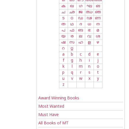
ഒ
ഓ
ഔ
അം
അഃ
ക
ഖ
ഗ
ഘ
ങ
ച
ഛ
ജ
ഝ
ഞ
ട
ഠ
ഡ
ഢ
ണ
ത
ഥ
ദ
ധ
ന
പ
ഫ
ബ
ഭ
മ
യ
ര
ല
വ
ശ
ഷ
സ
ഹ
ള
ഴ
റ
റ്റ
a
b
c
d
e
f
g
h
i
j
k
l
m
n
o
p
q
r
s
t
u
v
w
x
y
z
Award Winning Books
Most Wanted
Must Have
All Books of MT