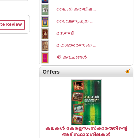
ലൈംഗികതയില ...
ദൈവമനുഷ്യന ...
te Review
മസ്‌നവി
മഹാഭാരതസംഗ ...
49 കവചങ്ങള്‍
Offers
കലകൾ കേരളസംസ്കാരത്തിന്റെ
അടിസ്ഥാനശിലകൾ