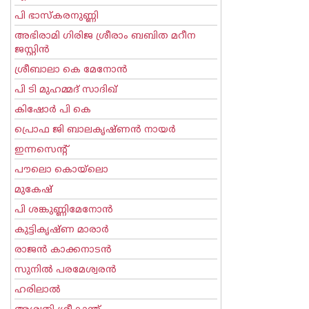
പി ഭാസ്കരനുണ്ണി
അഭിരാമി ഗിരിജ ശ്രീരാം ബബിത മറീന
ജസ്റ്റിന്‍
ശ്രീബാലാ കെ മേനോന്‍
പി ടി മുഹമ്മദ് സാദിഖ്‌
കിഷോർ പി കെ
പ്രൊഫ ജി ബാലകൃഷ്ണന്‍ നായര്‍
ഇന്നസെന്റ്‌
പൗലൊ കൊയ്ലൊ
മുകേഷ്
പി ശങ്കുണ്ണിമേനോന്‍
കുട്ടികൃഷ്ണ മാരാര്‍
രാജന്‍ കാക്കനാടന്‍
സുനില്‍ പരമേശ്വരന്‍
ഹരിലാല്‍