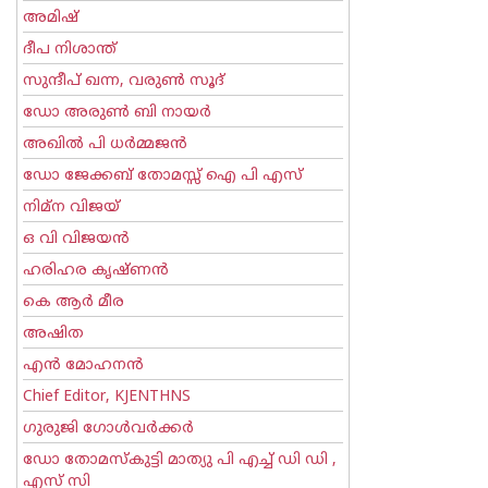
അമിഷ്
ദീപ നിശാന്ത്
സുന്ദീപ് ഖന്ന, വരുൺ സൂദ്
ഡോ അരുണ്‍ ബി നായര്‍
അഖില്‍ പി ധര്‍മ്മജന്‍
ഡോ ജേക്കബ് തോമസ്സ് ഐ പി എസ്
നിമ്ന വിജയ്
ഒ വി വിജയന്‍
ഹരിഹര കൃഷ്ണൻ
കെ ആര്‍ മീര
അഷിത
എന്‍ മോഹനന്‍
Chief Editor, KJENTHNS
ഗുരുജി ഗോള്‍‌വര്‍ക്കര്‍
ഡോ തോമസ്കുട്ടി മാത്യു പി എച്ച് ഡി ഡി ,
എസ് സി