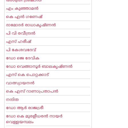
അശ്വതി ശ്രീകാന്ത്
എം കുഞ്ഞാമന്‍
കെ എന്‍ ഗണേഷ്
ദാമോദർ രാധാകൃഷ്ണൻ
പി വി രവീന്ദ്രന്‍
എസ് ഹരീഷ്
പി കേശവദേവ്‌
ഡോ ജെ ദേവിക
ഡോ വെങ്ങാനൂര്‍ ബാലകൃഷ്ണന്‍
എസ്‌ കെ പൊറ്റക്കാട്‌
വാത്സ്യായനന്‍
കെ എസ് റാണാപ്രതാപന്‍
നന്ദിത
ഡോ ആര്‍ രാജശ്രീ
ഡോ കെ മുരളീധരന്‍ നായര്‍
വെള്ളയമ്പലം