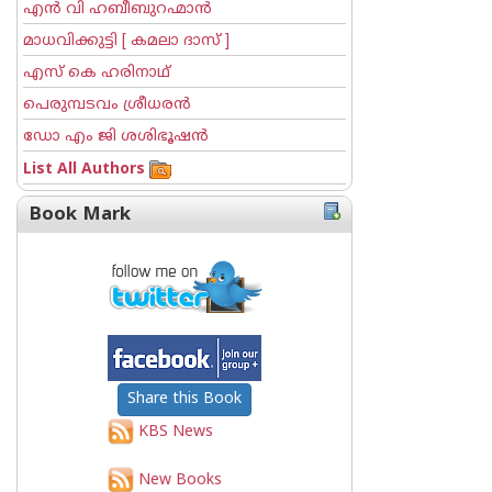
എന്‍ വി ഹബീബുറഹ്മാന്‍
മാധവിക്കുട്ടി [ കമലാ ദാസ് ]
എസ് കെ ഹരിനാഥ്
പെരുമ്പടവം ശ്രീധര‌ന്‍
ഡോ എം ജി ശശിഭൂഷന്‍
List All Authors
Book Mark
Share this Book
KBS News
New Books