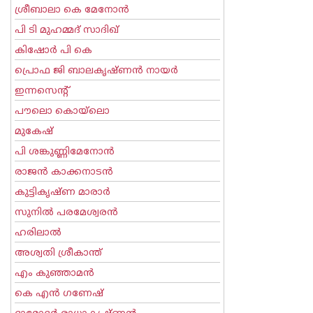
ശ്രീബാലാ കെ മേനോന്‍
പി ടി മുഹമ്മദ് സാദിഖ്‌
കിഷോർ പി കെ
പ്രൊഫ ജി ബാലകൃഷ്ണന്‍ നായര്‍
ഇന്നസെന്റ്‌
പൗലൊ കൊയ്ലൊ
മുകേഷ്
പി ശങ്കുണ്ണിമേനോന്‍
രാജന്‍ കാക്കനാടന്‍
കുട്ടികൃഷ്ണ മാരാര്‍
സുനില്‍ പരമേശ്വരന്‍
ഹരിലാല്‍
അശ്വതി ശ്രീകാന്ത്
എം കുഞ്ഞാമന്‍
കെ എന്‍ ഗണേഷ്