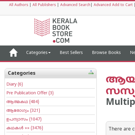
All Authors
|
All Publishers
|
Advanced Search
|
Advanced Add to Cart
Categories
Best Sellers
Browse Books
Ne
Categories
ആയു
Diary
(6)
സസ്യ
Pre Publication Offer
(3)
Multip
ആത്മകഥ
(484)
ആരോഗ്യം
(321)
ഉപന്യാസം
(1047)
കഥകള്‍
»» (3476)
There are c