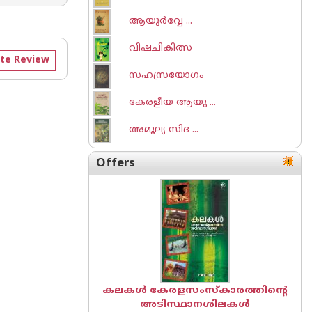
ആയുര്‍വ്വേ ...
വിഷചികിത്സ
te Review
സഹസ്രയോഗം
കേരളീയ ആയു ...
അമൂല്യ സിദ ...
Offers
കലകൾ കേരളസംസ്കാരത്തിന്റെ
അടിസ്ഥാനശിലകൾ