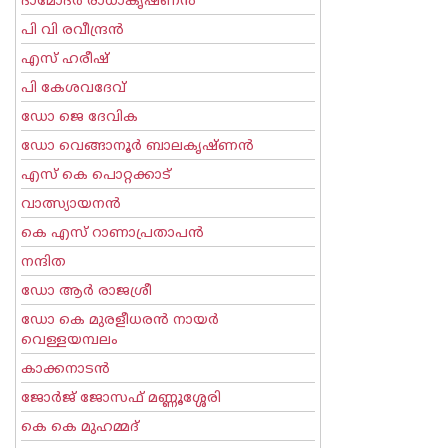
ദാമോദർ രാധാകൃഷ്ണൻ
പി വി രവീന്ദ്രന്‍
എസ് ഹരീഷ്
പി കേശവദേവ്‌
ഡോ ജെ ദേവിക
ഡോ വെങ്ങാനൂര്‍ ബാലകൃഷ്ണന്‍
എസ്‌ കെ പൊറ്റക്കാട്‌
വാത്സ്യായനന്‍
കെ എസ് റാണാപ്രതാപന്‍
നന്ദിത
ഡോ ആര്‍ രാജശ്രീ
ഡോ കെ മുരളീധരന്‍ നായര്‍
വെള്ളയമ്പലം
കാക്കനാടന്‍
ജോര്‍ജ് ജോസഫ് മണ്ണൂശ്ശേരി
കെ കെ മുഹമ്മദ്