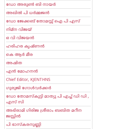
ഡോ അരുണ്‍ ബി നായര്‍
അഖില്‍ പി ധര്‍മ്മജന്‍
ഡോ ജേക്കബ് തോമസ്സ് ഐ പി എസ്
നിമ്ന വിജയ്
ഒ വി വിജയന്‍
ഹരിഹര കൃഷ്ണൻ
കെ ആര്‍ മീര
അഷിത
എന്‍ മോഹനന്‍
Chief Editor, KJENTHNS
ഗുരുജി ഗോള്‍‌വര്‍ക്കര്‍
ഡോ തോമസ്കുട്ടി മാത്യു പി എച്ച് ഡി ഡി ,
എസ് സി
അഭിരാമി ഗിരിജ ശ്രീരാം ബബിത മറീന
ജസ്റ്റിന്‍
പി ഭാസ്കരനുണ്ണി