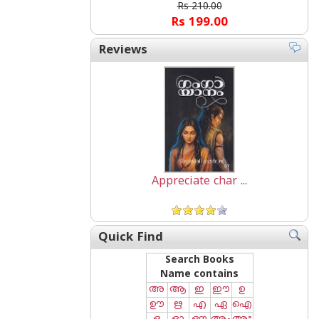
Rs 210.00
Rs 199.00
Reviews
Appreciate char ...
Quick Find
Search Books
Name contains
അ
ആ
ഇ
ഈ
ഉ
ഊ
ഋ
എ
ഏ
ഐ