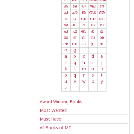
ഒ
ഓ
ഔ
അം
അഃ
ക
ഖ
ഗ
ഘ
ങ
ച
ഛ
ജ
ഝ
ഞ
ട
ഠ
ഡ
ഢ
ണ
ത
ഥ
ദ
ധ
ന
പ
ഫ
ബ
ഭ
മ
യ
ര
ല
വ
ശ
ഷ
സ
ഹ
ള
ഴ
റ
റ്റ
a
b
c
d
e
f
g
h
i
j
k
l
m
n
o
p
q
r
s
t
u
v
w
x
y
z
Award Winning Books
Most Wanted
Must Have
All Books of MT