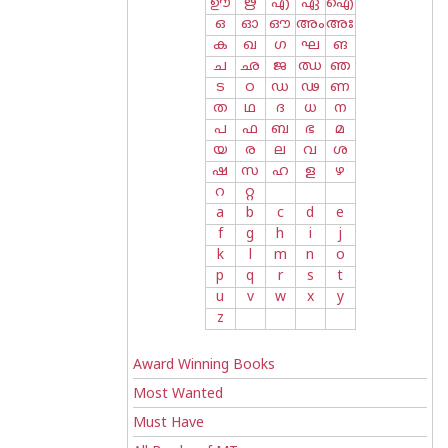
ഊ
ഋ
എ
ഏ
ഐ
ഒ
ഓ
ഔ
അം
അഃ
ക
ഖ
ഗ
ഘ
ങ
ച
ഛ
ജ
ഝ
ഞ
ട
ഠ
ഡ
ഢ
ണ
ത
ഥ
ദ
ധ
ന
പ
ഫ
ബ
ഭ
മ
യ
ര
ല
വ
ശ
ഷ
സ
ഹ
ള
ഴ
റ
റ്റ
a
b
c
d
e
f
g
h
i
j
k
l
m
n
o
p
q
r
s
t
u
v
w
x
y
z
Award Winning Books
Most Wanted
Must Have