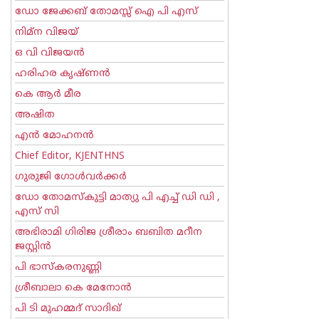
ഡോ ജേക്കബ് തോമസ്സ് ഐ പി എസ്
നിമ്ന വിജയ്
ഒ വി വിജയന്‍
ഹരിഹര കൃഷ്ണൻ
കെ ആര്‍ മീര
അഷിത
എന്‍ മോഹനന്‍
Chief Editor, KJENTHNS
ഗുരുജി ഗോള്‍‌വര്‍ക്കര്‍
ഡോ തോമസ്കുട്ടി മാത്യു പി എച്ച് ഡി ഡി ,
എസ് സി
അഭിരാമി ഗിരിജ ശ്രീരാം ബബിത മറീന
ജസ്റ്റിന്‍
പി ഭാസ്കരനുണ്ണി
ശ്രീബാലാ കെ മേനോന്‍
പി ടി മുഹമ്മദ് സാദിഖ്‌