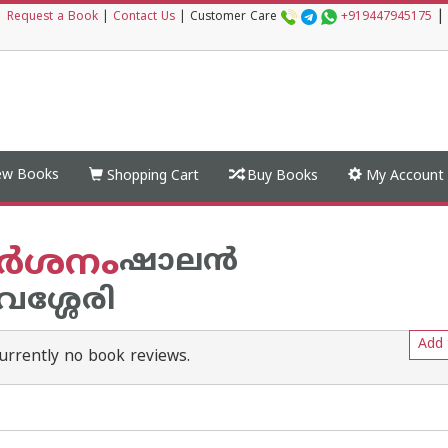
|
|
Request a Book
|
Contact Us
|
Customer Care
+919447945175
w Books
Shopping Cart
Buy Books
My Account
്‍ശനം
ഷാലന്‍
വശ്ശേരി
Add 
urrently no book reviews.