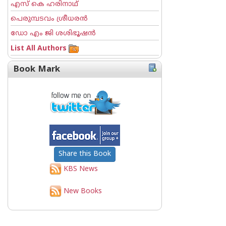
എസ് കെ ഹരിനാഥ്
പെരുമ്പടവം ശ്രീധര‌ന്‍
ഡോ എം ജി ശശിഭൂഷന്‍
List All Authors
Book Mark
Share this Book
KBS News
New Books