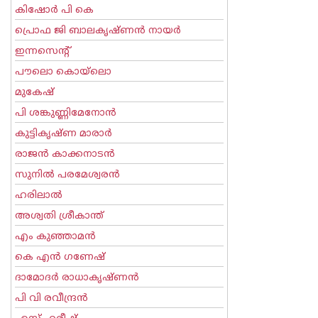
കിഷോർ പി കെ
പ്രൊഫ ജി ബാലകൃഷ്ണന്‍ നായര്‍
ഇന്നസെന്റ്‌
പൗലൊ കൊയ്ലൊ
മുകേഷ്
പി ശങ്കുണ്ണിമേനോന്‍
കുട്ടികൃഷ്ണ മാരാര്‍
രാജന്‍ കാക്കനാടന്‍
സുനില്‍ പരമേശ്വരന്‍
ഹരിലാല്‍
അശ്വതി ശ്രീകാന്ത്
എം കുഞ്ഞാമന്‍
കെ എന്‍ ഗണേഷ്
ദാമോദർ രാധാകൃഷ്ണൻ
പി വി രവീന്ദ്രന്‍