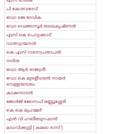
എസ് ഹരീഷ്
പി കേശവദേവ്‌
ഡോ ജെ ദേവിക
ഡോ വെങ്ങാനൂര്‍ ബാലകൃഷ്ണന്‍
എസ്‌ കെ പൊറ്റക്കാട്‌
വാത്സ്യായനന്‍
കെ എസ് റാണാപ്രതാപന്‍
നന്ദിത
ഡോ ആര്‍ രാജശ്രീ
ഡോ കെ മുരളീധരന്‍ നായര്‍
വെള്ളയമ്പലം
കാക്കനാടന്‍
ജോര്‍ജ് ജോസഫ് മണ്ണൂശ്ശേരി
കെ കെ മുഹമ്മദ്
എന്‍ വി ഹബീബുറഹ്മാന്‍
മാധവിക്കുട്ടി [ കമലാ ദാസ് ]