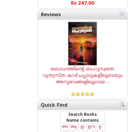
Rs 247.00
Reviews
ബോധത്തിന്റെ ബഹുസ്വരത
വ്യത്യസ്ത കാഴ്ചപ്പാടുകളിലൂടെയും
അനുഭവങ്ങളിലൂടെയ ...
Quick Find
Search Books
Name contains
അ
ആ
ഇ
ഈ
ഉ