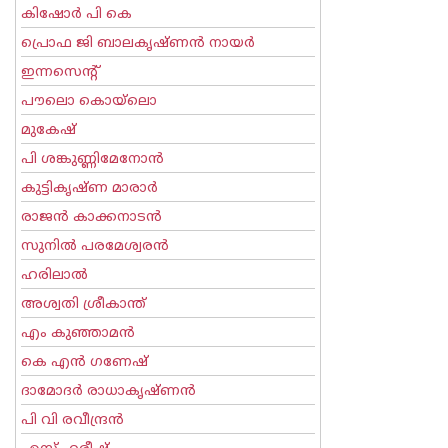
കിഷോർ പി കെ
പ്രൊഫ ജി ബാലകൃഷ്ണന്‍ നായര്‍
ഇന്നസെന്റ്‌
പൗലൊ കൊയ്ലൊ
മുകേഷ്
പി ശങ്കുണ്ണിമേനോന്‍
കുട്ടികൃഷ്ണ മാരാര്‍
രാജന്‍ കാക്കനാടന്‍
സുനില്‍ പരമേശ്വരന്‍
ഹരിലാല്‍
അശ്വതി ശ്രീകാന്ത്
എം കുഞ്ഞാമന്‍
കെ എന്‍ ഗണേഷ്
ദാമോദർ രാധാകൃഷ്ണൻ
പി വി രവീന്ദ്രന്‍