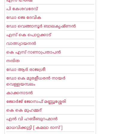
എസ് ഹരീഷ്
പി കേശവദേവ്‌
ഡോ ജെ ദേവിക
ഡോ വെങ്ങാനൂര്‍ ബാലകൃഷ്ണന്‍
എസ്‌ കെ പൊറ്റക്കാട്‌
വാത്സ്യായനന്‍
കെ എസ് റാണാപ്രതാപന്‍
നന്ദിത
ഡോ ആര്‍ രാജശ്രീ
ഡോ കെ മുരളീധരന്‍ നായര്‍
വെള്ളയമ്പലം
കാക്കനാടന്‍
ജോര്‍ജ് ജോസഫ് മണ്ണൂശ്ശേരി
കെ കെ മുഹമ്മദ്
എന്‍ വി ഹബീബുറഹ്മാന്‍
മാധവിക്കുട്ടി [ കമലാ ദാസ് ]