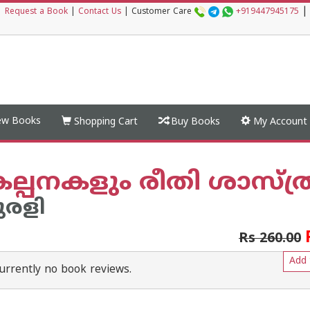
|
|
Request a Book
|
Contact Us
|
Customer Care
+919447945175
w Books
Shopping Cart
Buy Books
My Account
ല്പനകളും രീതി ശാസ്ത്
ുരളി
Rs 260.00
Add 
urrently no book reviews.