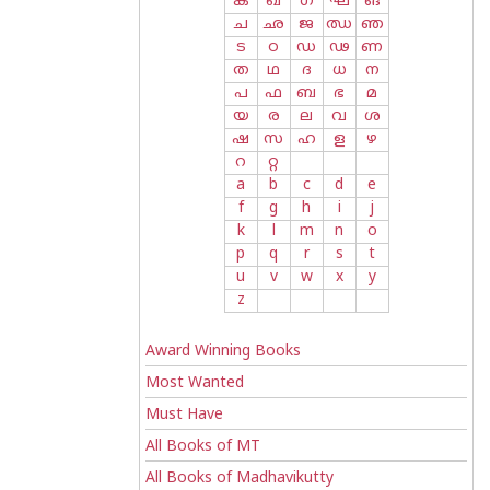
ക
ഖ
ഗ
ഘ
ങ
ച
ഛ
ജ
ഝ
ഞ
ട
ഠ
ഡ
ഢ
ണ
ത
ഥ
ദ
ധ
ന
പ
ഫ
ബ
ഭ
മ
യ
ര
ല
വ
ശ
ഷ
സ
ഹ
ള
ഴ
റ
റ്റ
a
b
c
d
e
f
g
h
i
j
k
l
m
n
o
p
q
r
s
t
u
v
w
x
y
z
Award Winning Books
Most Wanted
Must Have
All Books of MT
All Books of Madhavikutty