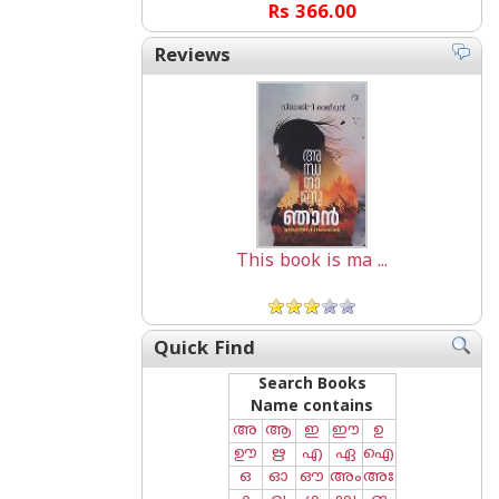
Rs 366.00
Reviews
This book is ma ...
Quick Find
Search Books
Name contains
അ
ആ
ഇ
ഈ
ഉ
ഊ
ഋ
എ
ഏ
ഐ
ഒ
ഓ
ഔ
അം
അഃ