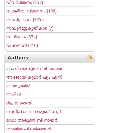
വിവര്‍ത്തനം
(157)
വ്യക്തിത്വ വികാസം
(198)
ശാസ്ത്രം
»» (325)
സമ്പൂര്‍ണ്ണകൃതികള്‍
(7)
സിനിമ
»» (374)
റഫറന്‍സ്
(210)
Authors
എം ടി വാസുദേവന്‍ നായര്‍
അജോയ് കുമാര്‍ എം എസ്
ബെന്യാമിന്‍
അമിഷ്
ദീപ നിശാന്ത്
സുന്ദീപ് ഖന്ന, വരുൺ സൂദ്
ഡോ അരുണ്‍ ബി നായര്‍
അഖില്‍ പി ധര്‍മ്മജന്‍