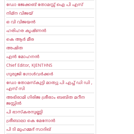
ഡോ ജേക്കബ് തോമസ്സ് ഐ പി എസ്
നിമ്ന വിജയ്
ഒ വി വിജയന്‍
ഹരിഹര കൃഷ്ണൻ
കെ ആര്‍ മീര
അഷിത
എന്‍ മോഹനന്‍
Chief Editor, KJENTHNS
ഗുരുജി ഗോള്‍‌വര്‍ക്കര്‍
ഡോ തോമസ്കുട്ടി മാത്യു പി എച്ച് ഡി ഡി ,
എസ് സി
അഭിരാമി ഗിരിജ ശ്രീരാം ബബിത മറീന
ജസ്റ്റിന്‍
പി ഭാസ്കരനുണ്ണി
ശ്രീബാലാ കെ മേനോന്‍
പി ടി മുഹമ്മദ് സാദിഖ്‌