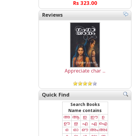
Rs 323.00
Reviews
Appreciate char ...
Quick Find
Search Books
Name contains
അ
ആ
ഇ
ഈ
ഉ
ഊ
ഋ
എ
ഏ
ഐ
ഒ
ഓ
ഔ
അം
അഃ