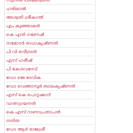
സുനില്‍ പരമേശ്വരന്‍
ഹരിലാല്‍
അശ്വതി ശ്രീകാന്ത്
എം കുഞ്ഞാമന്‍
കെ എന്‍ ഗണേഷ്
ദാമോദർ രാധാകൃഷ്ണൻ
പി വി രവീന്ദ്രന്‍
എസ് ഹരീഷ്
പി കേശവദേവ്‌
ഡോ ജെ ദേവിക
ഡോ വെങ്ങാനൂര്‍ ബാലകൃഷ്ണന്‍
എസ്‌ കെ പൊറ്റക്കാട്‌
വാത്സ്യായനന്‍
കെ എസ് റാണാപ്രതാപന്‍
നന്ദിത
ഡോ ആര്‍ രാജശ്രീ