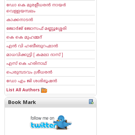
ഡോ കെ മുരളീധരന്‍ നായര്‍
വെള്ളയമ്പലം
കാക്കനാടന്‍
ജോര്‍ജ് ജോസഫ് മണ്ണൂശ്ശേരി
കെ കെ മുഹമ്മദ്
എന്‍ വി ഹബീബുറഹ്മാന്‍
മാധവിക്കുട്ടി [ കമലാ ദാസ് ]
എസ് കെ ഹരിനാഥ്
പെരുമ്പടവം ശ്രീധര‌ന്‍
ഡോ എം ജി ശശിഭൂഷന്‍
List All Authors
Book Mark