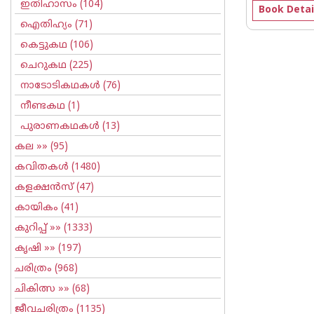
ഇതിഹാസം
(104)
Book Detai
ഐതിഹ്യം
(71)
കെട്ടുകഥ
(106)
ചെറുകഥ
(225)
നാടോടികഥകള്‍
(76)
നീണ്ടകഥ
(1)
പുരാണകഥകള്‍
(13)
കല
»» (95)
കവിതകള്‍
(1480)
കളക്ഷന്‍സ്
(47)
കായികം
(41)
കുറിപ്പ്‌
»» (1333)
കൃഷി
»» (197)
ചരിത്രം
(968)
ചികിത്സ
»» (68)
ജീവചരിത്രം
(1135)