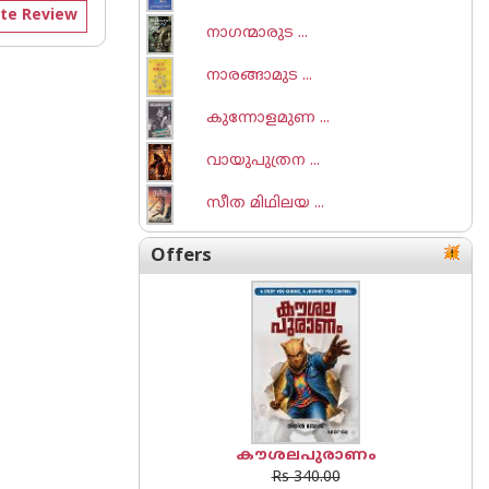
te Review
നാഗന്മാരുട ...
നാരങ്ങാമുട ...
കുന്നോളമുണ ...
വായുപുത്രന ...
സീത മിഥിലയ ...
Offers
കൗശലപുരാണം
Rs 340.00