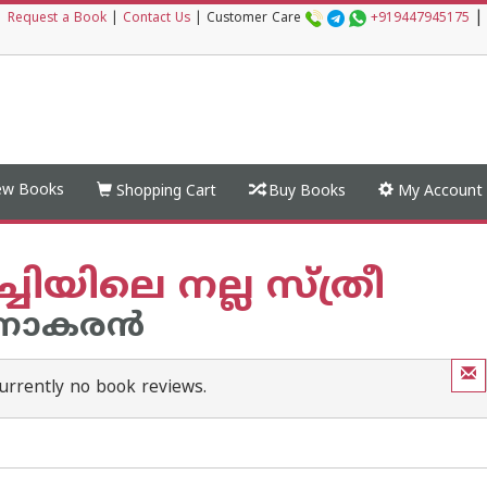
|
|
Request a Book
|
Contact Us
|
Customer Care
+919447945175
w Books
Shopping Cart
Buy Books
My Account
ചിയിലെ നല്ല സ്ത്രീ
ാകരന്‍‌
urrently no book reviews.