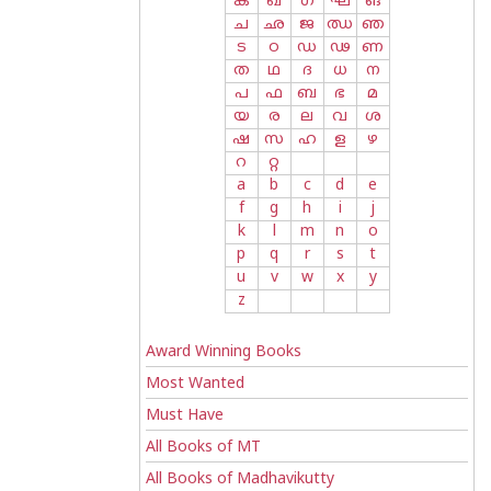
ക
ഖ
ഗ
ഘ
ങ
ച
ഛ
ജ
ഝ
ഞ
ട
ഠ
ഡ
ഢ
ണ
ത
ഥ
ദ
ധ
ന
പ
ഫ
ബ
ഭ
മ
യ
ര
ല
വ
ശ
ഷ
സ
ഹ
ള
ഴ
റ
റ്റ
a
b
c
d
e
f
g
h
i
j
k
l
m
n
o
p
q
r
s
t
u
v
w
x
y
z
Award Winning Books
Most Wanted
Must Have
All Books of MT
All Books of Madhavikutty