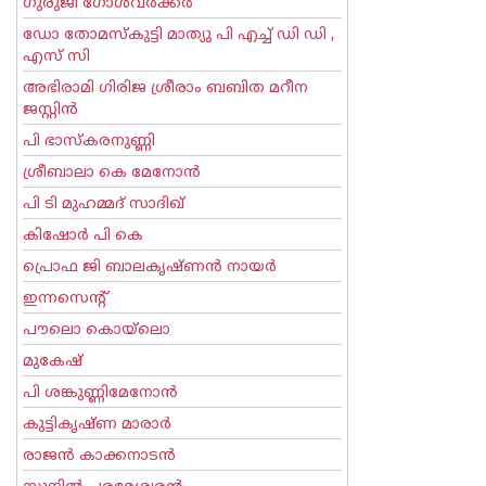
ഗുരുജി ഗോള്‍‌വര്‍ക്കര്‍
ഡോ തോമസ്കുട്ടി മാത്യു പി എച്ച് ഡി ഡി ,
എസ് സി
അഭിരാമി ഗിരിജ ശ്രീരാം ബബിത മറീന
ജസ്റ്റിന്‍
പി ഭാസ്കരനുണ്ണി
ശ്രീബാലാ കെ മേനോന്‍
പി ടി മുഹമ്മദ് സാദിഖ്‌
കിഷോർ പി കെ
പ്രൊഫ ജി ബാലകൃഷ്ണന്‍ നായര്‍
ഇന്നസെന്റ്‌
പൗലൊ കൊയ്ലൊ
മുകേഷ്
പി ശങ്കുണ്ണിമേനോന്‍
കുട്ടികൃഷ്ണ മാരാര്‍
രാജന്‍ കാക്കനാടന്‍