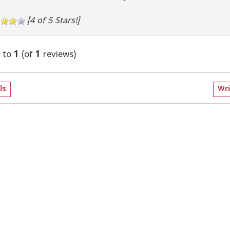
[4 of 5 Stars!]
to
1
(of
1
reviews)
ls
Wri