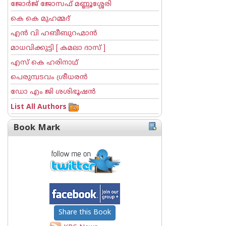
ജോര്‍ജ് ജോസഫ് മണ്ണൂശ്ശേരി
കെ കെ മുഹമ്മദ്
എന്‍ വി ഹബീബുറഹ്മാന്‍
മാധവിക്കുട്ടി [ കമലാ ദാസ് ]
എസ് കെ ഹരിനാഥ്
പെരുമ്പടവം ശ്രീധര‌ന്‍
ഡോ എം ജി ശശിഭൂഷന്‍
List All Authors
Book Mark
Share this Book