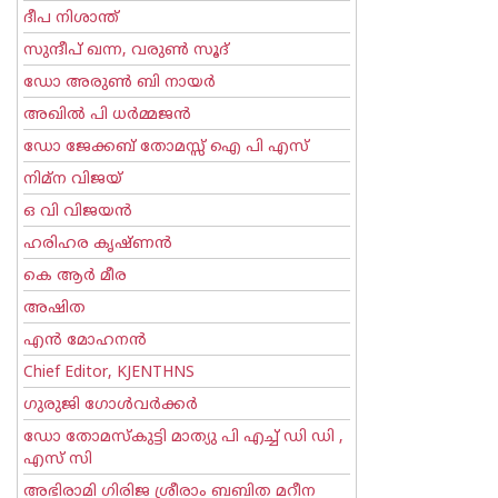
ദീപ നിശാന്ത്
സുന്ദീപ് ഖന്ന, വരുൺ സൂദ്
ഡോ അരുണ്‍ ബി നായര്‍
അഖില്‍ പി ധര്‍മ്മജന്‍
ഡോ ജേക്കബ് തോമസ്സ് ഐ പി എസ്
നിമ്ന വിജയ്
ഒ വി വിജയന്‍
ഹരിഹര കൃഷ്ണൻ
കെ ആര്‍ മീര
അഷിത
എന്‍ മോഹനന്‍
Chief Editor, KJENTHNS
ഗുരുജി ഗോള്‍‌വര്‍ക്കര്‍
ഡോ തോമസ്കുട്ടി മാത്യു പി എച്ച് ഡി ഡി ,
എസ് സി
അഭിരാമി ഗിരിജ ശ്രീരാം ബബിത മറീന