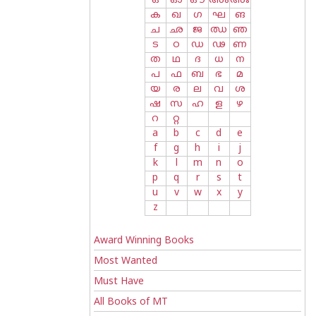
ഒ
ഓ
ഔ
അം
അഃ
ക
ഖ
ഗ
ഘ
ങ
ച
ഛ
ജ
ഝ
ഞ
ട
ഠ
ഡ
ഢ
ണ
ത
ഥ
ദ
ധ
ന
പ
ഫ
ബ
ഭ
മ
യ
ര
ല
വ
ശ
ഷ
സ
ഹ
ള
ഴ
റ
റ്റ
a
b
c
d
e
f
g
h
i
j
k
l
m
n
o
p
q
r
s
t
u
v
w
x
y
z
Award Winning Books
Most Wanted
Must Have
All Books of MT