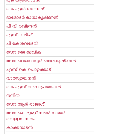
എം കുഞ്ഞാമന്‍
കെ എന്‍ ഗണേഷ്
ദാമോദർ രാധാകൃഷ്ണൻ
പി വി രവീന്ദ്രന്‍
എസ് ഹരീഷ്
പി കേശവദേവ്‌
ഡോ ജെ ദേവിക
ഡോ വെങ്ങാനൂര്‍ ബാലകൃഷ്ണന്‍
എസ്‌ കെ പൊറ്റക്കാട്‌
വാത്സ്യായനന്‍
കെ എസ് റാണാപ്രതാപന്‍
നന്ദിത
ഡോ ആര്‍ രാജശ്രീ
ഡോ കെ മുരളീധരന്‍ നായര്‍
വെള്ളയമ്പലം
കാക്കനാടന്‍