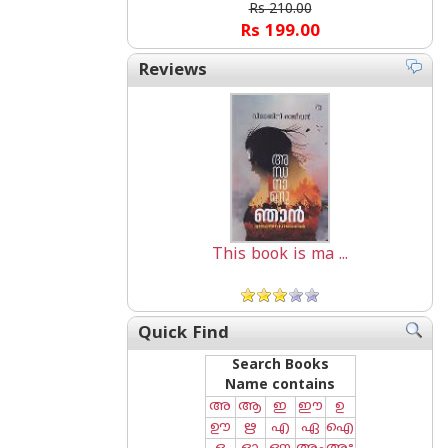
Rs 210.00
Rs 199.00
Reviews
This book is ma ...
Quick Find
Search Books
Name contains
അ
ആ
ഇ
ഈ
ഉ
ഊ
ഋ
എ
ഏ
ഐ