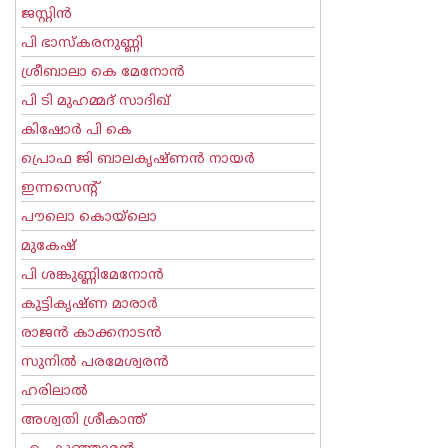
ജസ്റ്റിന്‍
പി ഭാസ്കരനുണ്ണി
ശ്രീബാലാ കെ മേനോന്‍
പി ടി മുഹമ്മദ് സാദിഖ്‌
കിഷോർ പി കെ
പ്രൊഫ ജി ബാലകൃഷ്ണന്‍ നായര്‍
ഇന്നസെന്റ്‌
പൗലൊ കൊയ്ലൊ
മുകേഷ്
പി ശങ്കുണ്ണിമേനോന്‍
കുട്ടികൃഷ്ണ മാരാര്‍
രാജന്‍ കാക്കനാടന്‍
സുനില്‍ പരമേശ്വരന്‍
ഹരിലാല്‍
അശ്വതി ശ്രീകാന്ത്