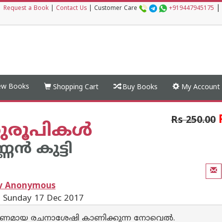
|
|
Request a Book
|
Contact Us
|
Customer Care
+919447945175
w Books
Shopping Cart
Buy Books
My Account
Rs 250.00
രൂപികൾ
ണന്‍ കുട്ടി
by Anonymous
: Sunday 17 Dec 2017
മായ രചനാശേഷി കാണിക്കുന്ന നോവെല്‍.