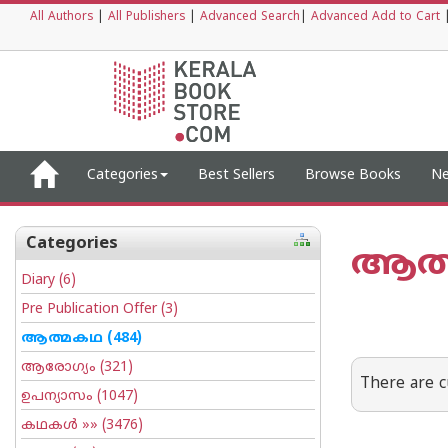
All Authors
|
All Publishers
|
Advanced Search
|
Advanced Add to Cart
Categories
Best Sellers
Browse Books
Ne
Categories
ആത്
Diary
(6)
Pre Publication Offer
(3)
ആത്മകഥ
(484)
ആരോഗ്യം
(321)
There are c
ഉപന്യാസം
(1047)
കഥകള്‍
»» (3476)