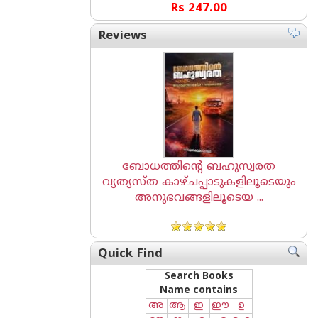
Rs 247.00
Reviews
ബോധത്തിന്റെ ബഹുസ്വരത
വ്യത്യസ്ത കാഴ്ചപ്പാടുകളിലൂടെയും
അനുഭവങ്ങളിലൂടെയ ...
Quick Find
Search Books
Name contains
അ
ആ
ഇ
ഈ
ഉ