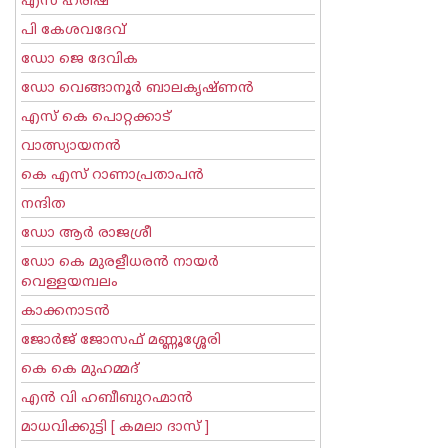
എസ് ഹരീഷ്
പി കേശവദേവ്‌
ഡോ ജെ ദേവിക
ഡോ വെങ്ങാനൂര്‍ ബാലകൃഷ്ണന്‍
എസ്‌ കെ പൊറ്റക്കാട്‌
വാത്സ്യായനന്‍
കെ എസ് റാണാപ്രതാപന്‍
നന്ദിത
ഡോ ആര്‍ രാജശ്രീ
ഡോ കെ മുരളീധരന്‍ നായര്‍
വെള്ളയമ്പലം
കാക്കനാടന്‍
ജോര്‍ജ് ജോസഫ് മണ്ണൂശ്ശേരി
കെ കെ മുഹമ്മദ്
എന്‍ വി ഹബീബുറഹ്മാന്‍
മാധവിക്കുട്ടി [ കമലാ ദാസ് ]