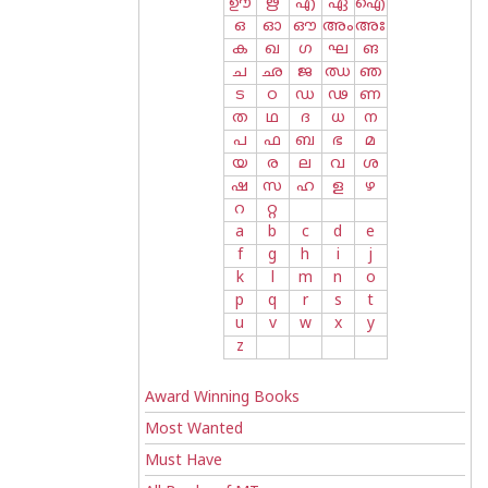
ഊ
ഋ
എ
ഏ
ഐ
ഒ
ഓ
ഔ
അം
അഃ
ക
ഖ
ഗ
ഘ
ങ
ച
ഛ
ജ
ഝ
ഞ
ട
ഠ
ഡ
ഢ
ണ
ത
ഥ
ദ
ധ
ന
പ
ഫ
ബ
ഭ
മ
യ
ര
ല
വ
ശ
ഷ
സ
ഹ
ള
ഴ
റ
റ്റ
a
b
c
d
e
f
g
h
i
j
k
l
m
n
o
p
q
r
s
t
u
v
w
x
y
z
Award Winning Books
Most Wanted
Must Have