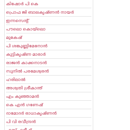
കിഷോർ പി കെ
പ്രൊഫ ജി ബാലകൃഷ്ണന്‍ നായര്‍
ഇന്നസെന്റ്‌
പൗലൊ കൊയ്ലൊ
മുകേഷ്
പി ശങ്കുണ്ണിമേനോന്‍
കുട്ടികൃഷ്ണ മാരാര്‍
രാജന്‍ കാക്കനാടന്‍
സുനില്‍ പരമേശ്വരന്‍
ഹരിലാല്‍
അശ്വതി ശ്രീകാന്ത്
എം കുഞ്ഞാമന്‍
കെ എന്‍ ഗണേഷ്
ദാമോദർ രാധാകൃഷ്ണൻ
പി വി രവീന്ദ്രന്‍