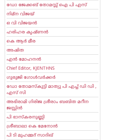
ഡോ ജേക്കബ് തോമസ്സ് ഐ പി എസ്
നിമ്ന വിജയ്
ഒ വി വിജയന്‍
ഹരിഹര കൃഷ്ണൻ
കെ ആര്‍ മീര
അഷിത
എന്‍ മോഹനന്‍
Chief Editor, KJENTHNS
ഗുരുജി ഗോള്‍‌വര്‍ക്കര്‍
ഡോ തോമസ്കുട്ടി മാത്യു പി എച്ച് ഡി ഡി ,
എസ് സി
അഭിരാമി ഗിരിജ ശ്രീരാം ബബിത മറീന
ജസ്റ്റിന്‍
പി ഭാസ്കരനുണ്ണി
ശ്രീബാലാ കെ മേനോന്‍
പി ടി മുഹമ്മദ് സാദിഖ്‌