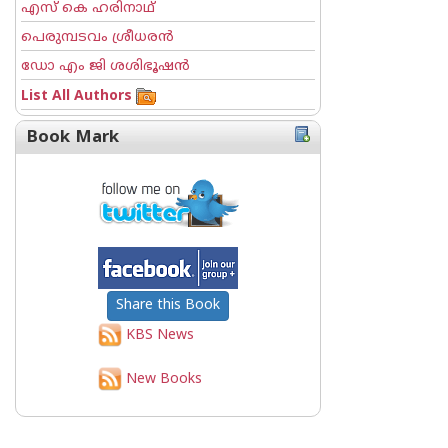
എസ് കെ ഹരിനാഥ്
പെരുമ്പടവം ശ്രീധര‌ന്‍
ഡോ എം ജി ശശിഭൂഷന്‍
List All Authors
Book Mark
Share this Book
KBS News
New Books