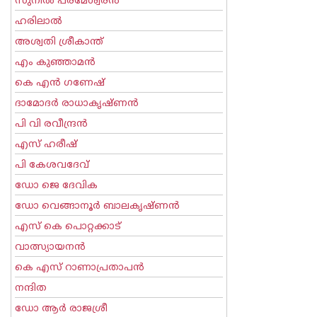
സുനില്‍ പരമേശ്വരന്‍
ഹരിലാല്‍
അശ്വതി ശ്രീകാന്ത്
എം കുഞ്ഞാമന്‍
കെ എന്‍ ഗണേഷ്
ദാമോദർ രാധാകൃഷ്ണൻ
പി വി രവീന്ദ്രന്‍
എസ് ഹരീഷ്
പി കേശവദേവ്‌
ഡോ ജെ ദേവിക
ഡോ വെങ്ങാനൂര്‍ ബാലകൃഷ്ണന്‍
എസ്‌ കെ പൊറ്റക്കാട്‌
വാത്സ്യായനന്‍
കെ എസ് റാണാപ്രതാപന്‍
നന്ദിത
ഡോ ആര്‍ രാജശ്രീ