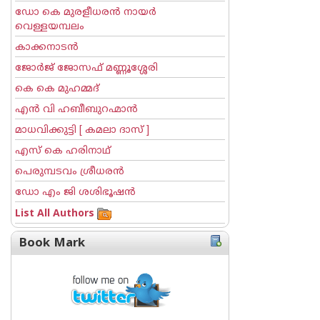
ഡോ കെ മുരളീധരന്‍ നായര്‍
വെള്ളയമ്പലം
കാക്കനാടന്‍
ജോര്‍ജ് ജോസഫ് മണ്ണൂശ്ശേരി
കെ കെ മുഹമ്മദ്
എന്‍ വി ഹബീബുറഹ്മാന്‍
മാധവിക്കുട്ടി [ കമലാ ദാസ് ]
എസ് കെ ഹരിനാഥ്
പെരുമ്പടവം ശ്രീധര‌ന്‍
ഡോ എം ജി ശശിഭൂഷന്‍
List All Authors
Book Mark