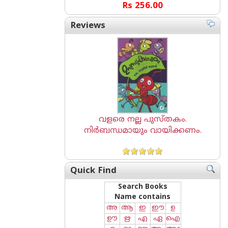
Rs 256.00
Reviews
വളരെ നല്ല പുസ്തകം.
നിർബന്ധമായും വായിക്കണം.
Quick Find
Search Books
Name contains
അ
ആ
ഇ
ഈ
ഉ
ഊ
ഋ
എ
ഏ
ഐ