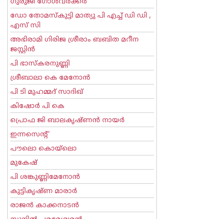
ഗുരുജി ഗോള്‍‌വര്‍ക്കര്‍
ഡോ തോമസ്കുട്ടി മാത്യു പി എച്ച് ഡി ഡി ,
എസ് സി
അഭിരാമി ഗിരിജ ശ്രീരാം ബബിത മറീന
ജസ്റ്റിന്‍
പി ഭാസ്കരനുണ്ണി
ശ്രീബാലാ കെ മേനോന്‍
പി ടി മുഹമ്മദ് സാദിഖ്‌
കിഷോർ പി കെ
പ്രൊഫ ജി ബാലകൃഷ്ണന്‍ നായര്‍
ഇന്നസെന്റ്‌
പൗലൊ കൊയ്ലൊ
മുകേഷ്
പി ശങ്കുണ്ണിമേനോന്‍
കുട്ടികൃഷ്ണ മാരാര്‍
രാജന്‍ കാക്കനാടന്‍