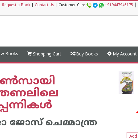
|
|
Request a Book
|
Contact Us
|
Customer Care
+919447945175
w Books
Shopping Cart
Buy Books
My Account
ൺസായി
്തണലിലെ
പ്പന്നികൾ
 ജോസ് ചെമ്മാന്ത്ര
Add 