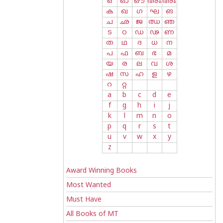
ഒ
ഓ
ഔ
അം
അഃ
ക
ഖ
ഗ
ഘ
ങ
ച
ഛ
ജ
ഝ
ഞ
ട
ഠ
ഡ
ഢ
ണ
ത
ഥ
ദ
ധ
ന
പ
ഫ
ബ
ഭ
മ
യ
ര
ല
വ
ശ
ഷ
സ
ഹ
ള
ഴ
റ
റ്റ
a
b
c
d
e
f
g
h
i
j
k
l
m
n
o
p
q
r
s
t
u
v
w
x
y
z
Award Winning Books
Most Wanted
Must Have
All Books of MT