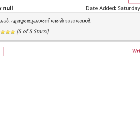
 null
Date Added: Saturda
കള്‍. എഴുത്തുകാരന് അഭിനന്ദനങ്ങള്‍.
[5 of 5 Stars!]
s
Wri