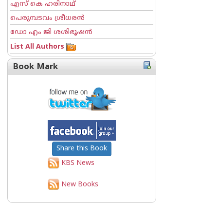
എസ് കെ ഹരിനാഥ്
പെരുമ്പടവം ശ്രീധര‌ന്‍
ഡോ എം ജി ശശിഭൂഷന്‍
List All Authors
Book Mark
Share this Book
KBS News
New Books