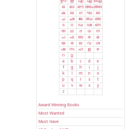
ഊ
ഋ
എ
ഏ
ഐ
ഒ
ഓ
ഔ
അം
അഃ
ക
ഖ
ഗ
ഘ
ങ
ച
ഛ
ജ
ഝ
ഞ
ട
ഠ
ഡ
ഢ
ണ
ത
ഥ
ദ
ധ
ന
പ
ഫ
ബ
ഭ
മ
യ
ര
ല
വ
ശ
ഷ
സ
ഹ
ള
ഴ
റ
റ്റ
a
b
c
d
e
f
g
h
i
j
k
l
m
n
o
p
q
r
s
t
u
v
w
x
y
z
Award Winning Books
Most Wanted
Must Have