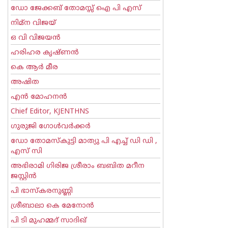
ഡോ ജേക്കബ് തോമസ്സ് ഐ പി എസ്
നിമ്ന വിജയ്
ഒ വി വിജയന്‍
ഹരിഹര കൃഷ്ണൻ
കെ ആര്‍ മീര
അഷിത
എന്‍ മോഹനന്‍
Chief Editor, KJENTHNS
ഗുരുജി ഗോള്‍‌വര്‍ക്കര്‍
ഡോ തോമസ്കുട്ടി മാത്യു പി എച്ച് ഡി ഡി ,
എസ് സി
അഭിരാമി ഗിരിജ ശ്രീരാം ബബിത മറീന
ജസ്റ്റിന്‍
പി ഭാസ്കരനുണ്ണി
ശ്രീബാലാ കെ മേനോന്‍
പി ടി മുഹമ്മദ് സാദിഖ്‌