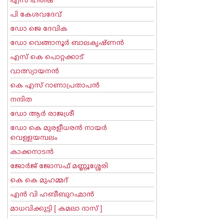
എസ് ഹരീഷ്
പി കേശവദേവ്‌
ഡോ ജെ ദേവിക
ഡോ വെങ്ങാനൂര്‍ ബാലകൃഷ്ണന്‍
എസ്‌ കെ പൊറ്റക്കാട്‌
വാത്സ്യായനന്‍
കെ എസ് റാണാപ്രതാപന്‍
നന്ദിത
ഡോ ആര്‍ രാജശ്രീ
ഡോ കെ മുരളീധരന്‍ നായര്‍
വെള്ളയമ്പലം
കാക്കനാടന്‍
ജോര്‍ജ് ജോസഫ് മണ്ണൂശ്ശേരി
കെ കെ മുഹമ്മദ്
എന്‍ വി ഹബീബുറഹ്മാന്‍
മാധവിക്കുട്ടി [ കമലാ ദാസ് ]