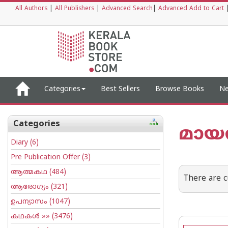
All Authors
|
All Publishers
|
Advanced Search
|
Advanced Add to Cart
Categories
Best Sellers
Browse Books
Ne
Categories
മാ
Diary
(6)
Pre Publication Offer
(3)
ആത്മകഥ
(484)
There are c
ആരോഗ്യം
(321)
ഉപന്യാസം
(1047)
കഥകള്‍
»» (3476)