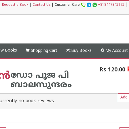
|
|
Request a Book
|
Contact Us
|
Customer Care
+919447945175
w Books
Shopping Cart
Buy Books
My Account
Rs 120.00
യൻ
ഡോ പൂജ പി
ബാലസുന്ദരം
Add 
urrently no book reviews.