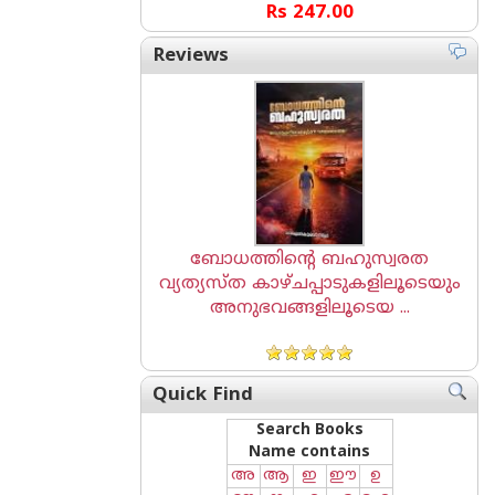
Rs 247.00
Reviews
ബോധത്തിന്റെ ബഹുസ്വരത
വ്യത്യസ്ത കാഴ്ചപ്പാടുകളിലൂടെയും
അനുഭവങ്ങളിലൂടെയ ...
Quick Find
Search Books
Name contains
അ
ആ
ഇ
ഈ
ഉ