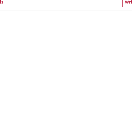
ls
Wri