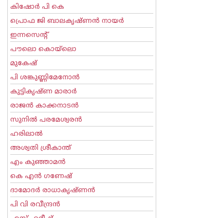
കിഷോർ പി കെ
പ്രൊഫ ജി ബാലകൃഷ്ണന്‍ നായര്‍
ഇന്നസെന്റ്‌
പൗലൊ കൊയ്ലൊ
മുകേഷ്
പി ശങ്കുണ്ണിമേനോന്‍
കുട്ടികൃഷ്ണ മാരാര്‍
രാജന്‍ കാക്കനാടന്‍
സുനില്‍ പരമേശ്വരന്‍
ഹരിലാല്‍
അശ്വതി ശ്രീകാന്ത്
എം കുഞ്ഞാമന്‍
കെ എന്‍ ഗണേഷ്
ദാമോദർ രാധാകൃഷ്ണൻ
പി വി രവീന്ദ്രന്‍