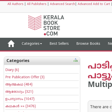
All Authors
|
All Publishers
|
Advanced Search
|
Advanced Add to Cart
Categories
Best Sellers
Browse Books
Ne
Categories
പാടി
Diary
(6)
പാട്
Pre Publication Offer
(3)
Multip
ആത്മകഥ
(484)
ആരോഗ്യം
(321)
ഉപന്യാസം
(1047)
കഥകള്‍
»» (3476)
There are c