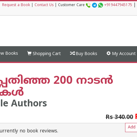
|
|
Request a Book
|
Contact Us
|
Customer Care
+919447945175
w Books
Shopping Cart
Buy Books
My Account
പ്പതിഞ്ഞ 200 നാടൻ
ടുകൾ
le Authors
Rs 340.00
Add 
urrently no book reviews.