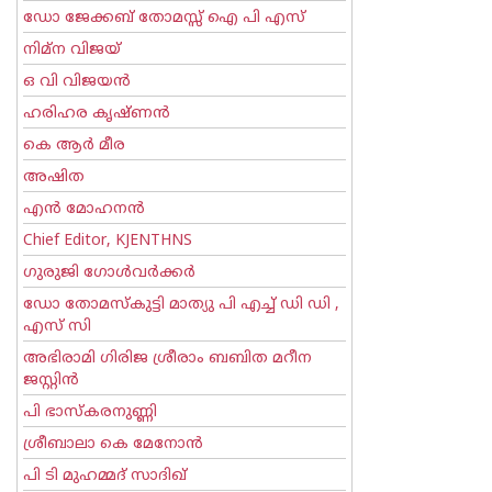
ഡോ ജേക്കബ് തോമസ്സ് ഐ പി എസ്
നിമ്ന വിജയ്
ഒ വി വിജയന്‍
ഹരിഹര കൃഷ്ണൻ
കെ ആര്‍ മീര
അഷിത
എന്‍ മോഹനന്‍
Chief Editor, KJENTHNS
ഗുരുജി ഗോള്‍‌വര്‍ക്കര്‍
ഡോ തോമസ്കുട്ടി മാത്യു പി എച്ച് ഡി ഡി ,
എസ് സി
അഭിരാമി ഗിരിജ ശ്രീരാം ബബിത മറീന
ജസ്റ്റിന്‍
പി ഭാസ്കരനുണ്ണി
ശ്രീബാലാ കെ മേനോന്‍
പി ടി മുഹമ്മദ് സാദിഖ്‌