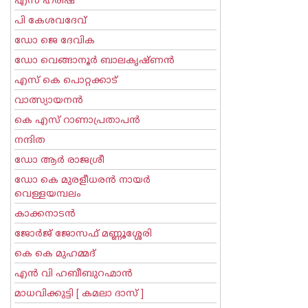
എസ് ഹരീഷ്
പി കേശവദേവ്‌
ഡോ ജെ ദേവിക
ഡോ വെങ്ങാനൂര്‍ ബാലകൃഷ്ണന്‍
എസ്‌ കെ പൊറ്റക്കാട്‌
വാത്സ്യായനന്‍
കെ എസ് റാണാപ്രതാപന്‍
നന്ദിത
ഡോ ആര്‍ രാജശ്രീ
ഡോ കെ മുരളീധരന്‍ നായര്‍
വെള്ളയമ്പലം
കാക്കനാടന്‍
ജോര്‍ജ് ജോസഫ് മണ്ണൂശ്ശേരി
കെ കെ മുഹമ്മദ്
എന്‍ വി ഹബീബുറഹ്മാന്‍
മാധവിക്കുട്ടി [ കമലാ ദാസ് ]