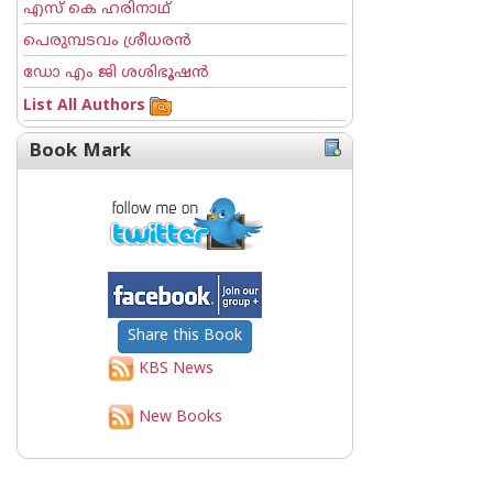
എസ് കെ ഹരിനാഥ്
പെരുമ്പടവം ശ്രീധര‌ന്‍
ഡോ എം ജി ശശിഭൂഷന്‍
List All Authors
Book Mark
Share this Book
KBS News
New Books