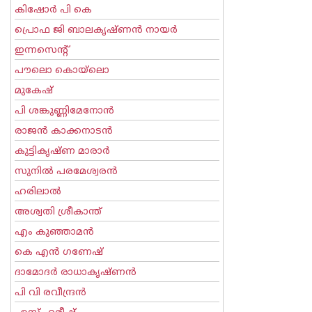
കിഷോർ പി കെ
പ്രൊഫ ജി ബാലകൃഷ്ണന്‍ നായര്‍
ഇന്നസെന്റ്‌
പൗലൊ കൊയ്ലൊ
മുകേഷ്
പി ശങ്കുണ്ണിമേനോന്‍
രാജന്‍ കാക്കനാടന്‍
കുട്ടികൃഷ്ണ മാരാര്‍
സുനില്‍ പരമേശ്വരന്‍
ഹരിലാല്‍
അശ്വതി ശ്രീകാന്ത്
എം കുഞ്ഞാമന്‍
കെ എന്‍ ഗണേഷ്
ദാമോദർ രാധാകൃഷ്ണൻ
പി വി രവീന്ദ്രന്‍