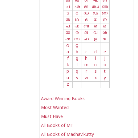
ക
ഖ
ഗ
ഘ
ങ
ച
ഛ
ജ
ഝ
ഞ
ട
ഠ
ഡ
ഢ
ണ
ത
ഥ
ദ
ധ
ന
പ
ഫ
ബ
ഭ
മ
യ
ര
ല
വ
ശ
ഷ
സ
ഹ
ള
ഴ
റ
റ്റ
a
b
c
d
e
f
g
h
i
j
k
l
m
n
o
p
q
r
s
t
u
v
w
x
y
z
Award Winning Books
Most Wanted
Must Have
All Books of MT
All Books of Madhavikutty