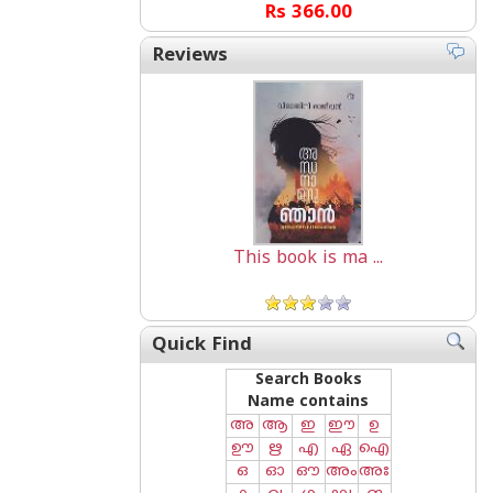
Rs 366.00
Reviews
This book is ma ...
Quick Find
Search Books
Name contains
അ
ആ
ഇ
ഈ
ഉ
ഊ
ഋ
എ
ഏ
ഐ
ഒ
ഓ
ഔ
അം
അഃ