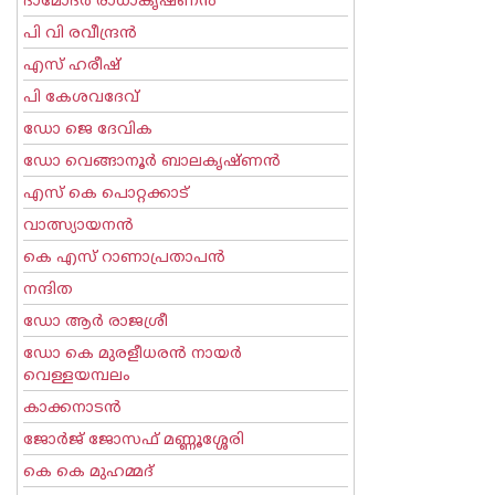
ദാമോദർ രാധാകൃഷ്ണൻ
പി വി രവീന്ദ്രന്‍
എസ് ഹരീഷ്
പി കേശവദേവ്‌
ഡോ ജെ ദേവിക
ഡോ വെങ്ങാനൂര്‍ ബാലകൃഷ്ണന്‍
എസ്‌ കെ പൊറ്റക്കാട്‌
വാത്സ്യായനന്‍
കെ എസ് റാണാപ്രതാപന്‍
നന്ദിത
ഡോ ആര്‍ രാജശ്രീ
ഡോ കെ മുരളീധരന്‍ നായര്‍
വെള്ളയമ്പലം
കാക്കനാടന്‍
ജോര്‍ജ് ജോസഫ് മണ്ണൂശ്ശേരി
കെ കെ മുഹമ്മദ്