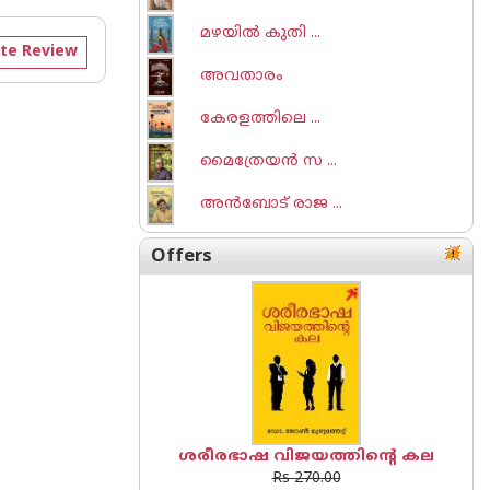
മഴയിൽ കുതി ...
te Review
അവതാരം
കേരളത്തിലെ ...
മൈത്രേയൻ സ ...
അൻബോട് രാജ ...
Offers
ശരീരഭാഷ വിജയത്തിന്റെ കല
Rs 270.00