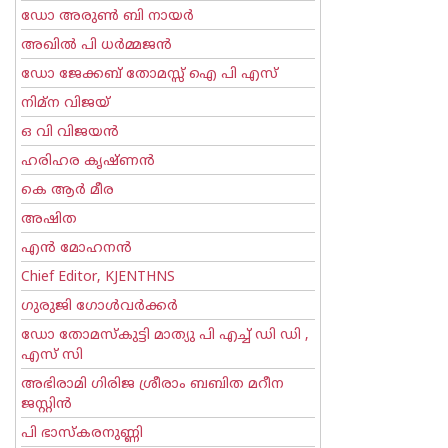
ഡോ അരുണ്‍ ബി നായര്‍
അഖില്‍ പി ധര്‍മ്മജന്‍
ഡോ ജേക്കബ് തോമസ്സ് ഐ പി എസ്
നിമ്ന വിജയ്
ഒ വി വിജയന്‍
ഹരിഹര കൃഷ്ണൻ
കെ ആര്‍ മീര
അഷിത
എന്‍ മോഹനന്‍
Chief Editor, KJENTHNS
ഗുരുജി ഗോള്‍‌വര്‍ക്കര്‍
ഡോ തോമസ്കുട്ടി മാത്യു പി എച്ച് ഡി ഡി ,
എസ് സി
അഭിരാമി ഗിരിജ ശ്രീരാം ബബിത മറീന
ജസ്റ്റിന്‍
പി ഭാസ്കരനുണ്ണി