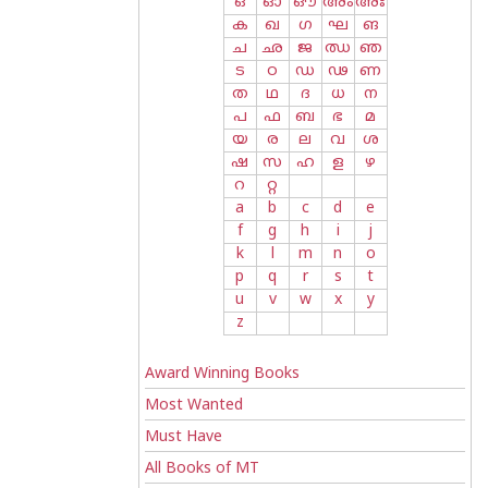
ഒ
ഓ
ഔ
അം
അഃ
ക
ഖ
ഗ
ഘ
ങ
ച
ഛ
ജ
ഝ
ഞ
ട
ഠ
ഡ
ഢ
ണ
ത
ഥ
ദ
ധ
ന
പ
ഫ
ബ
ഭ
മ
യ
ര
ല
വ
ശ
ഷ
സ
ഹ
ള
ഴ
റ
റ്റ
a
b
c
d
e
f
g
h
i
j
k
l
m
n
o
p
q
r
s
t
u
v
w
x
y
z
Award Winning Books
Most Wanted
Must Have
All Books of MT