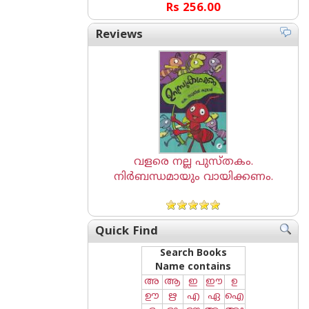
Rs 256.00
Reviews
വളരെ നല്ല പുസ്തകം.
നിർബന്ധമായും വായിക്കണം.
Quick Find
Search Books
Name contains
അ
ആ
ഇ
ഈ
ഉ
ഊ
ഋ
എ
ഏ
ഐ