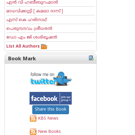
എന്‍ വി ഹബീബുറഹ്മാന്‍
മാധവിക്കുട്ടി [ കമലാ ദാസ് ]
എസ് കെ ഹരിനാഥ്
പെരുമ്പടവം ശ്രീധര‌ന്‍
ഡോ എം ജി ശശിഭൂഷന്‍
List All Authors
Book Mark
Share this Book
KBS News
New Books