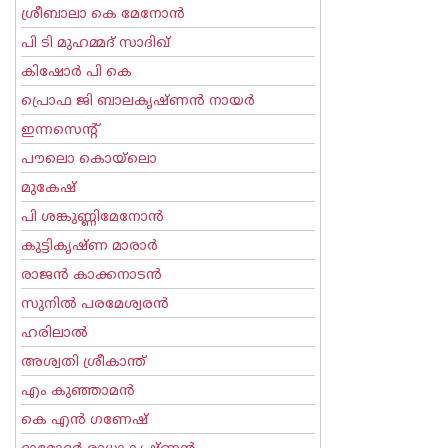
ശ്രീബാലാ കെ മേനോന്‍
പി ടി മുഹമ്മദ് സാദിഖ്‌
കിഷോർ പി കെ
പ്രൊഫ ജി ബാലകൃഷ്ണന്‍ നായര്‍
ഇന്നസെന്റ്‌
പൗലൊ കൊയ്ലൊ
മുകേഷ്
പി ശങ്കുണ്ണിമേനോന്‍
കുട്ടികൃഷ്ണ മാരാര്‍
രാജന്‍ കാക്കനാടന്‍
സുനില്‍ പരമേശ്വരന്‍
ഹരിലാല്‍
അശ്വതി ശ്രീകാന്ത്
എം കുഞ്ഞാമന്‍
കെ എന്‍ ഗണേഷ്