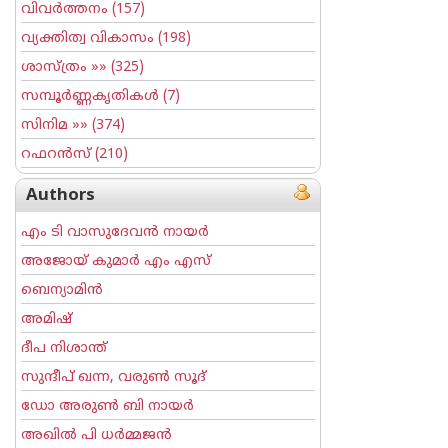
വിവര്‍ത്തനം
(157)
വ്യക്തിത്വ വികാസം
(198)
ശാസ്ത്രം
»» (325)
സമ്പൂര്‍ണ്ണകൃതികള്‍
(7)
സിനിമ
»» (374)
റഫറന്‍സ്
(210)
Authors
എം ടി വാസുദേവന്‍ നായര്‍
അജോയ് കുമാര്‍ എം എസ്
ബെന്യാമിന്‍
അമിഷ്
ദീപ നിശാന്ത്
സുന്ദീപ് ഖന്ന, വരുൺ സൂദ്
ഡോ അരുണ്‍ ബി നായര്‍
അഖില്‍ പി ധര്‍മ്മജന്‍