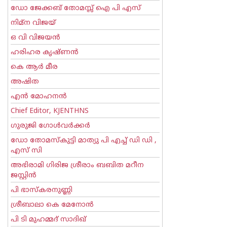
ഡോ ജേക്കബ് തോമസ്സ് ഐ പി എസ്
നിമ്ന വിജയ്
ഒ വി വിജയന്‍
ഹരിഹര കൃഷ്ണൻ
കെ ആര്‍ മീര
അഷിത
എന്‍ മോഹനന്‍
Chief Editor, KJENTHNS
ഗുരുജി ഗോള്‍‌വര്‍ക്കര്‍
ഡോ തോമസ്കുട്ടി മാത്യു പി എച്ച് ഡി ഡി ,
എസ് സി
അഭിരാമി ഗിരിജ ശ്രീരാം ബബിത മറീന
ജസ്റ്റിന്‍
പി ഭാസ്കരനുണ്ണി
ശ്രീബാലാ കെ മേനോന്‍
പി ടി മുഹമ്മദ് സാദിഖ്‌