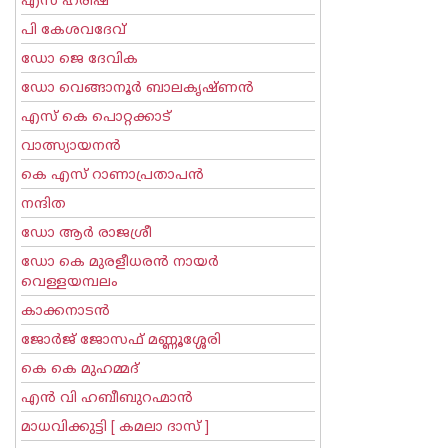
എസ് ഹരീഷ്
പി കേശവദേവ്‌
ഡോ ജെ ദേവിക
ഡോ വെങ്ങാനൂര്‍ ബാലകൃഷ്ണന്‍
എസ്‌ കെ പൊറ്റക്കാട്‌
വാത്സ്യായനന്‍
കെ എസ് റാണാപ്രതാപന്‍
നന്ദിത
ഡോ ആര്‍ രാജശ്രീ
ഡോ കെ മുരളീധരന്‍ നായര്‍
വെള്ളയമ്പലം
കാക്കനാടന്‍
ജോര്‍ജ് ജോസഫ് മണ്ണൂശ്ശേരി
കെ കെ മുഹമ്മദ്
എന്‍ വി ഹബീബുറഹ്മാന്‍
മാധവിക്കുട്ടി [ കമലാ ദാസ് ]