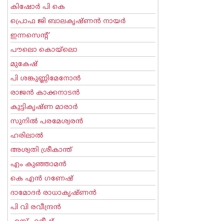
കിഷോർ പി കെ
പ്രൊഫ ജി ബാലകൃഷ്ണന്‍ നായര്‍
ഇന്നസെന്റ്‌
പൗലൊ കൊയ്ലൊ
മുകേഷ്
പി ശങ്കുണ്ണിമേനോന്‍
രാജന്‍ കാക്കനാടന്‍
കുട്ടികൃഷ്ണ മാരാര്‍
സുനില്‍ പരമേശ്വരന്‍
ഹരിലാല്‍
അശ്വതി ശ്രീകാന്ത്
എം കുഞ്ഞാമന്‍
കെ എന്‍ ഗണേഷ്
ദാമോദർ രാധാകൃഷ്ണൻ
പി വി രവീന്ദ്രന്‍