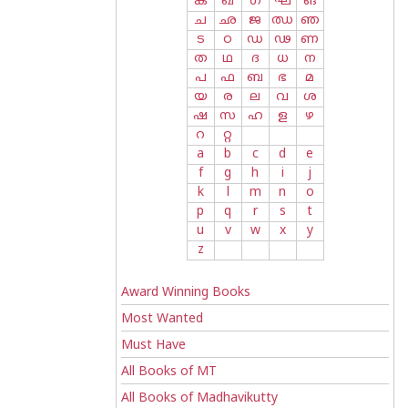
ക
ഖ
ഗ
ഘ
ങ
ച
ഛ
ജ
ഝ
ഞ
ട
ഠ
ഡ
ഢ
ണ
ത
ഥ
ദ
ധ
ന
പ
ഫ
ബ
ഭ
മ
യ
ര
ല
വ
ശ
ഷ
സ
ഹ
ള
ഴ
റ
റ്റ
a
b
c
d
e
f
g
h
i
j
k
l
m
n
o
p
q
r
s
t
u
v
w
x
y
z
Award Winning Books
Most Wanted
Must Have
All Books of MT
All Books of Madhavikutty