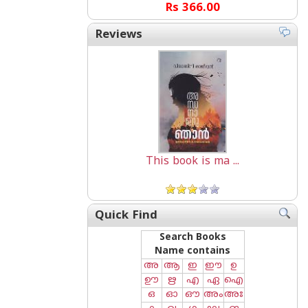
Rs 366.00
Reviews
This book is ma ...
Quick Find
Search Books
Name contains
അ
ആ
ഇ
ഈ
ഉ
ഊ
ഋ
എ
ഏ
ഐ
ഒ
ഓ
ഔ
അം
അഃ