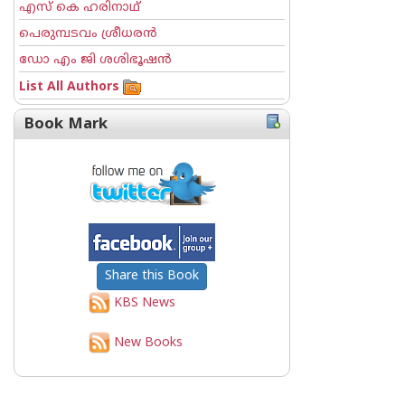
എസ് കെ ഹരിനാഥ്
പെരുമ്പടവം ശ്രീധര‌ന്‍
ഡോ എം ജി ശശിഭൂഷന്‍
List All Authors
Book Mark
Share this Book
KBS News
New Books