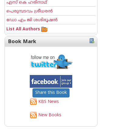
എസ് കെ ഹരിനാഥ്
പെരുമ്പടവം ശ്രീധര‌ന്‍
ഡോ എം ജി ശശിഭൂഷന്‍
List All Authors
Book Mark
Share this Book
KBS News
New Books