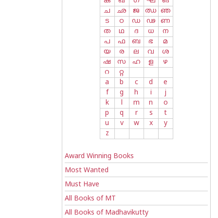
ക
ഖ
ഗ
ഘ
ങ
ച
ഛ
ജ
ഝ
ഞ
ട
ഠ
ഡ
ഢ
ണ
ത
ഥ
ദ
ധ
ന
പ
ഫ
ബ
ഭ
മ
യ
ര
ല
വ
ശ
ഷ
സ
ഹ
ള
ഴ
റ
റ്റ
a
b
c
d
e
f
g
h
i
j
k
l
m
n
o
p
q
r
s
t
u
v
w
x
y
z
Award Winning Books
Most Wanted
Must Have
All Books of MT
All Books of Madhavikutty