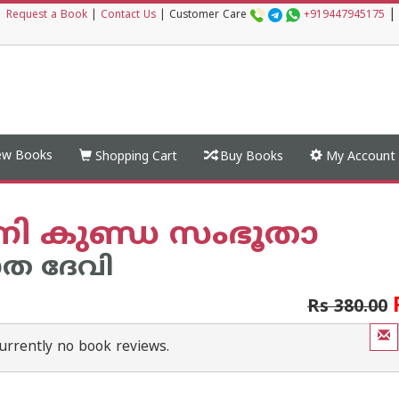
|
|
Request a Book
|
Contact Us
|
Customer Care
+919447945175
w Books
Shopping Cart
Buy Books
My Account
്നി കുണ്ഡ സംഭൂതാ
ത ദേവി
Rs 380.00
urrently no book reviews.