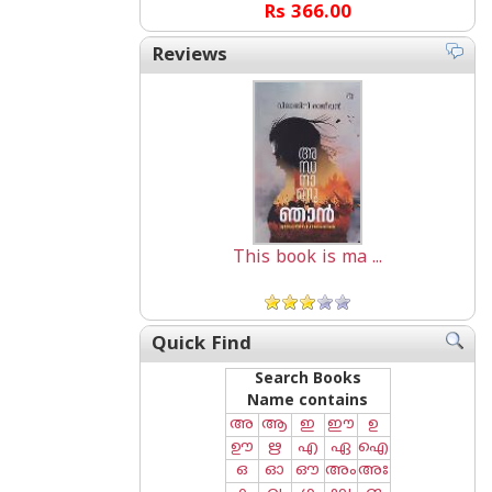
Rs 366.00
Reviews
This book is ma ...
Quick Find
Search Books
Name contains
അ
ആ
ഇ
ഈ
ഉ
ഊ
ഋ
എ
ഏ
ഐ
ഒ
ഓ
ഔ
അം
അഃ