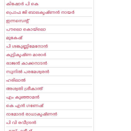
കിഷോർ പി കെ
പ്രൊഫ ജി ബാലകൃഷ്ണന്‍ നായര്‍
ഇന്നസെന്റ്‌
പൗലൊ കൊയ്ലൊ
മുകേഷ്
പി ശങ്കുണ്ണിമേനോന്‍
കുട്ടികൃഷ്ണ മാരാര്‍
രാജന്‍ കാക്കനാടന്‍
സുനില്‍ പരമേശ്വരന്‍
ഹരിലാല്‍
അശ്വതി ശ്രീകാന്ത്
എം കുഞ്ഞാമന്‍
കെ എന്‍ ഗണേഷ്
ദാമോദർ രാധാകൃഷ്ണൻ
പി വി രവീന്ദ്രന്‍