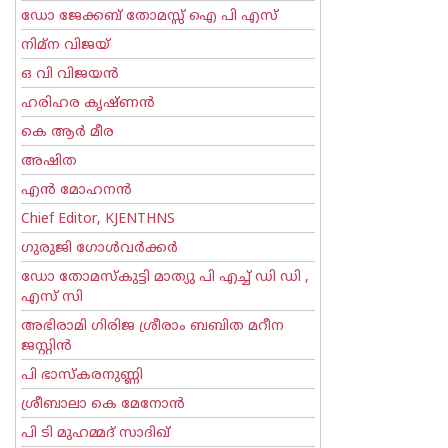
ഡോ ജേക്കബ് തോമസ്സ് ഐ പി എസ്
നിമ്ന വിജയ്
ഒ വി വിജയന്‍
ഹരിഹര കൃഷ്ണൻ
കെ ആര്‍ മീര
അഷിത
എന്‍ മോഹനന്‍
Chief Editor, KJENTHNS
ഗുരുജി ഗോള്‍‌വര്‍ക്കര്‍
ഡോ തോമസ്കുട്ടി മാത്യു പി എച്ച് ഡി ഡി ,
എസ് സി
അഭിരാമി ഗിരിജ ശ്രീരാം ബബിത മറീന
ജസ്റ്റിന്‍
പി ഭാസ്കരനുണ്ണി
ശ്രീബാലാ കെ മേനോന്‍
പി ടി മുഹമ്മദ് സാദിഖ്‌