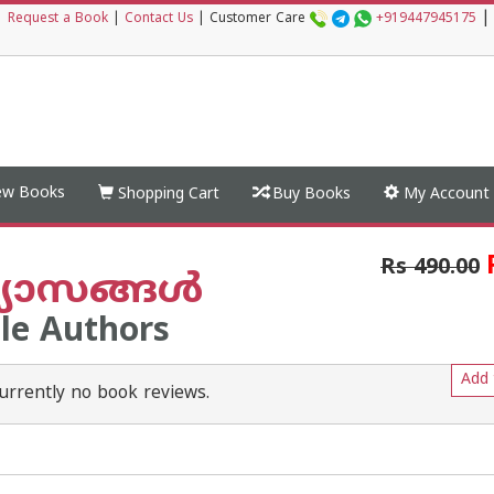
|
|
Request a Book
|
Contact Us
|
Customer Care
+919447945175
w Books
Shopping Cart
Buy Books
My Account
Rs 490.00
യാസങ്ങള്‍
le Authors
Add 
urrently no book reviews.