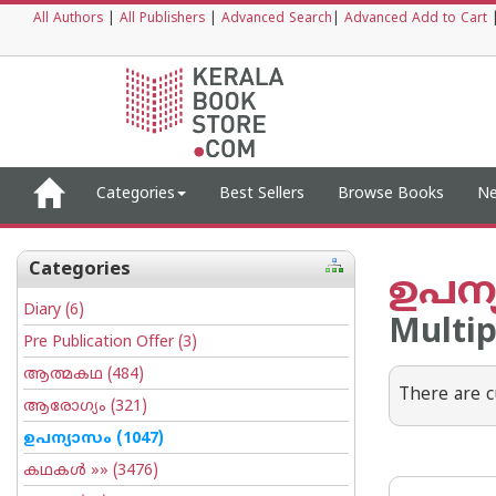
All Authors
|
All Publishers
|
Advanced Search
|
Advanced Add to Cart
Categories
Best Sellers
Browse Books
Ne
Categories
ഉപന്
Diary
(6)
Multip
Pre Publication Offer
(3)
ആത്മകഥ
(484)
There are c
ആരോഗ്യം
(321)
ഉപന്യാസം
(1047)
കഥകള്‍
»» (3476)