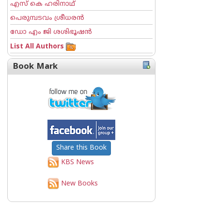
എസ് കെ ഹരിനാഥ്
പെരുമ്പടവം ശ്രീധര‌ന്‍
ഡോ എം ജി ശശിഭൂഷന്‍
List All Authors
Book Mark
Share this Book
KBS News
New Books