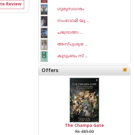
te Review
ഗുരുസാഗരം
സംഭവാമി യു ...
ചന്ദ്രോത്സ ...
അസ്പ്യശ്യര ...
കുടുംബം സ് ...
Offers
The Champa Gate
Rs 385.00