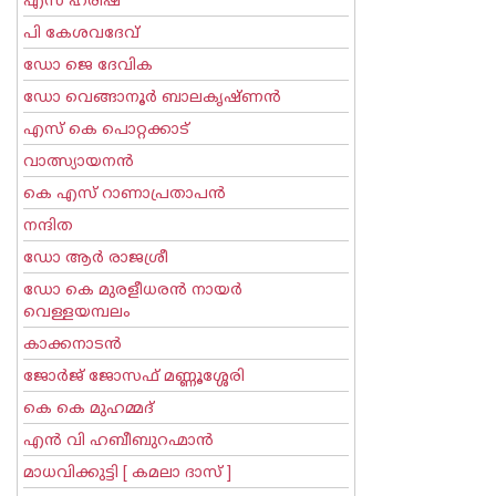
എസ് ഹരീഷ്
പി കേശവദേവ്‌
ഡോ ജെ ദേവിക
ഡോ വെങ്ങാനൂര്‍ ബാലകൃഷ്ണന്‍
എസ്‌ കെ പൊറ്റക്കാട്‌
വാത്സ്യായനന്‍
കെ എസ് റാണാപ്രതാപന്‍
നന്ദിത
ഡോ ആര്‍ രാജശ്രീ
ഡോ കെ മുരളീധരന്‍ നായര്‍
വെള്ളയമ്പലം
കാക്കനാടന്‍
ജോര്‍ജ് ജോസഫ് മണ്ണൂശ്ശേരി
കെ കെ മുഹമ്മദ്
എന്‍ വി ഹബീബുറഹ്മാന്‍
മാധവിക്കുട്ടി [ കമലാ ദാസ് ]