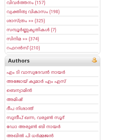
വിവര്‍ത്തനം
(157)
വ്യക്തിത്വ വികാസം
(198)
ശാസ്ത്രം
»» (325)
സമ്പൂര്‍ണ്ണകൃതികള്‍
(7)
സിനിമ
»» (374)
റഫറന്‍സ്
(210)
Authors
എം ടി വാസുദേവന്‍ നായര്‍
അജോയ് കുമാര്‍ എം എസ്
ബെന്യാമിന്‍
അമിഷ്
ദീപ നിശാന്ത്
സുന്ദീപ് ഖന്ന, വരുൺ സൂദ്
ഡോ അരുണ്‍ ബി നായര്‍
അഖില്‍ പി ധര്‍മ്മജന്‍