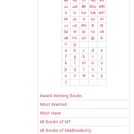
ക
ഖ
ഗ
ഘ
ങ
ച
ഛ
ജ
ഝ
ഞ
ട
ഠ
ഡ
ഢ
ണ
ത
ഥ
ദ
ധ
ന
പ
ഫ
ബ
ഭ
മ
യ
ര
ല
വ
ശ
ഷ
സ
ഹ
ള
ഴ
റ
റ്റ
a
b
c
d
e
f
g
h
i
j
k
l
m
n
o
p
q
r
s
t
u
v
w
x
y
z
Award Winning Books
Most Wanted
Must Have
All Books of MT
All Books of Madhavikutty