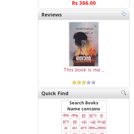
Rs 366.00
Reviews
This book is ma ...
Quick Find
Search Books
Name contains
അ
ആ
ഇ
ഈ
ഉ
ഊ
ഋ
എ
ഏ
ഐ
ഒ
ഓ
ഔ
അം
അഃ