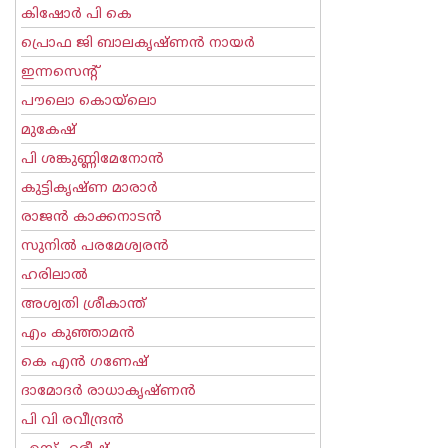
കിഷോർ പി കെ
പ്രൊഫ ജി ബാലകൃഷ്ണന്‍ നായര്‍
ഇന്നസെന്റ്‌
പൗലൊ കൊയ്ലൊ
മുകേഷ്
പി ശങ്കുണ്ണിമേനോന്‍
കുട്ടികൃഷ്ണ മാരാര്‍
രാജന്‍ കാക്കനാടന്‍
സുനില്‍ പരമേശ്വരന്‍
ഹരിലാല്‍
അശ്വതി ശ്രീകാന്ത്
എം കുഞ്ഞാമന്‍
കെ എന്‍ ഗണേഷ്
ദാമോദർ രാധാകൃഷ്ണൻ
പി വി രവീന്ദ്രന്‍