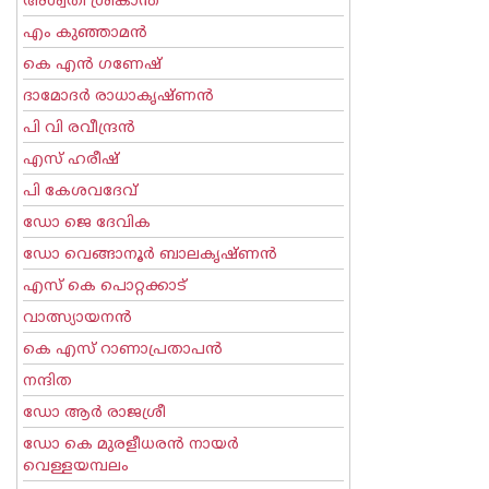
അശ്വതി ശ്രീകാന്ത്
എം കുഞ്ഞാമന്‍
കെ എന്‍ ഗണേഷ്
ദാമോദർ രാധാകൃഷ്ണൻ
പി വി രവീന്ദ്രന്‍
എസ് ഹരീഷ്
പി കേശവദേവ്‌
ഡോ ജെ ദേവിക
ഡോ വെങ്ങാനൂര്‍ ബാലകൃഷ്ണന്‍
എസ്‌ കെ പൊറ്റക്കാട്‌
വാത്സ്യായനന്‍
കെ എസ് റാണാപ്രതാപന്‍
നന്ദിത
ഡോ ആര്‍ രാജശ്രീ
ഡോ കെ മുരളീധരന്‍ നായര്‍
വെള്ളയമ്പലം