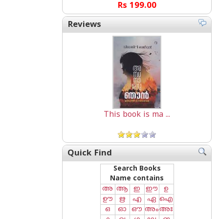
Rs 199.00
Reviews
This book is ma ...
Quick Find
Search Books
Name contains
അ
ആ
ഇ
ഈ
ഉ
ഊ
ഋ
എ
ഏ
ഐ
ഒ
ഓ
ഔ
അം
അഃ