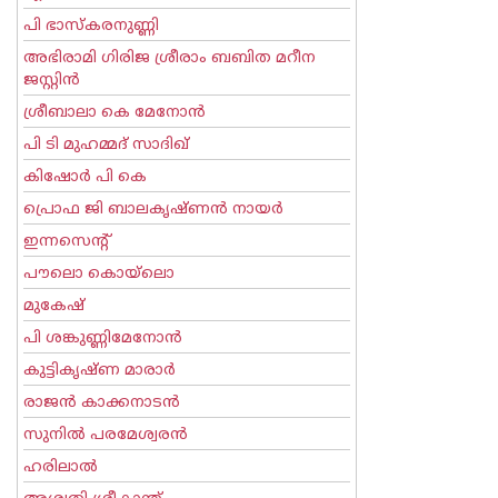
പി ഭാസ്കരനുണ്ണി
അഭിരാമി ഗിരിജ ശ്രീരാം ബബിത മറീന
ജസ്റ്റിന്‍
ശ്രീബാലാ കെ മേനോന്‍
പി ടി മുഹമ്മദ് സാദിഖ്‌
കിഷോർ പി കെ
പ്രൊഫ ജി ബാലകൃഷ്ണന്‍ നായര്‍
ഇന്നസെന്റ്‌
പൗലൊ കൊയ്ലൊ
മുകേഷ്
പി ശങ്കുണ്ണിമേനോന്‍
കുട്ടികൃഷ്ണ മാരാര്‍
രാജന്‍ കാക്കനാടന്‍
സുനില്‍ പരമേശ്വരന്‍
ഹരിലാല്‍