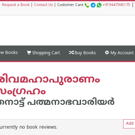
|
|
Request a Book
|
Contact Us
|
Customer Care
+919447945175
w Books
Shopping Cart
Buy Books
My Account
ീ ശിവമഹാപുരാണം
സംഗ്രഹം
നാട്ട് പത്മനാഭവാരിയര്‍
Add 
urrently no book reviews.