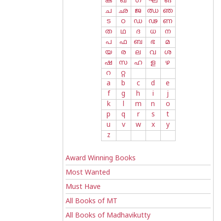
ക
ഖ
ഗ
ഘ
ങ
ച
ഛ
ജ
ഝ
ഞ
ട
ഠ
ഡ
ഢ
ണ
ത
ഥ
ദ
ധ
ന
പ
ഫ
ബ
ഭ
മ
യ
ര
ല
വ
ശ
ഷ
സ
ഹ
ള
ഴ
റ
റ്റ
a
b
c
d
e
f
g
h
i
j
k
l
m
n
o
p
q
r
s
t
u
v
w
x
y
z
Award Winning Books
Most Wanted
Must Have
All Books of MT
All Books of Madhavikutty