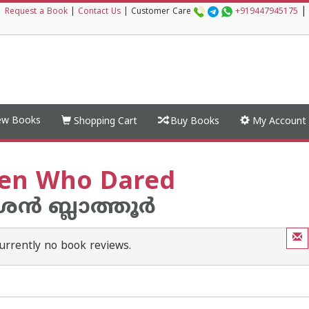
|
|
Request a Book
|
Contact Us
|
Customer Care
+919447945175
w Books
Shopping Cart
Buy Books
My Account
n Who Dared
്‍ ബ്ലാത്തൂര്‍
urrently no book reviews.