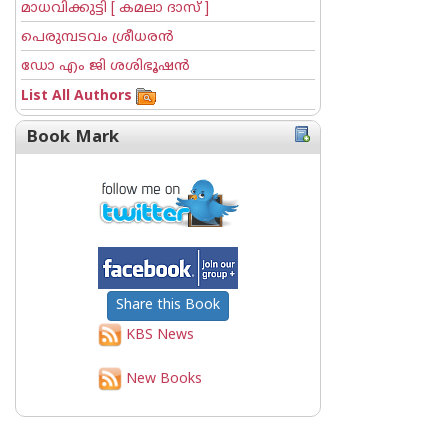
മാധവിക്കുട്ടി [ കമലാ ദാസ് ]
പെരുമ്പടവം ശ്രീധര‌ന്‍
ഡോ എം ജി ശശിഭൂഷന്‍
List All Authors
Book Mark
Share this Book
KBS News
New Books