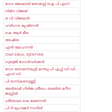
ഡോ ജേക്കബ് തോമസ്സ് ഐ പി എസ്
നിമ്ന വിജയ്
ഒ വി വിജയന്‍
ഹരിഹര കൃഷ്ണൻ
കെ ആര്‍ മീര
അഷിത
എന്‍ മോഹനന്‍
Chief Editor, KJENTHNS
ഗുരുജി ഗോള്‍‌വര്‍ക്കര്‍
ഡോ തോമസ്കുട്ടി മാത്യു പി എച്ച് ഡി ഡി ,
എസ് സി
പി ഭാസ്കരനുണ്ണി
അഭിരാമി ഗിരിജ ശ്രീരാം ബബിത മറീന
ജസ്റ്റിന്‍
ശ്രീബാലാ കെ മേനോന്‍
പി ടി മുഹമ്മദ് സാദിഖ്‌