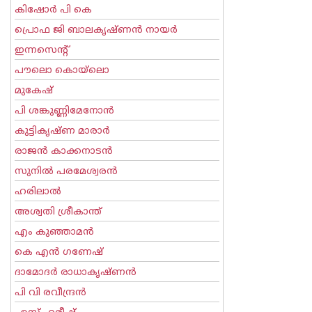
കിഷോർ പി കെ
പ്രൊഫ ജി ബാലകൃഷ്ണന്‍ നായര്‍
ഇന്നസെന്റ്‌
പൗലൊ കൊയ്ലൊ
മുകേഷ്
പി ശങ്കുണ്ണിമേനോന്‍
കുട്ടികൃഷ്ണ മാരാര്‍
രാജന്‍ കാക്കനാടന്‍
സുനില്‍ പരമേശ്വരന്‍
ഹരിലാല്‍
അശ്വതി ശ്രീകാന്ത്
എം കുഞ്ഞാമന്‍
കെ എന്‍ ഗണേഷ്
ദാമോദർ രാധാകൃഷ്ണൻ
പി വി രവീന്ദ്രന്‍