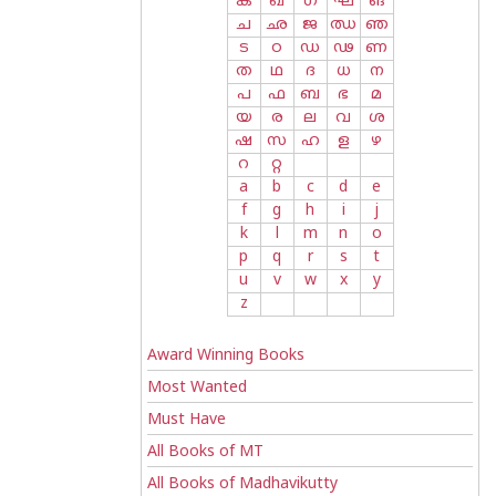
ക
ഖ
ഗ
ഘ
ങ
ച
ഛ
ജ
ഝ
ഞ
ട
ഠ
ഡ
ഢ
ണ
ത
ഥ
ദ
ധ
ന
പ
ഫ
ബ
ഭ
മ
യ
ര
ല
വ
ശ
ഷ
സ
ഹ
ള
ഴ
റ
റ്റ
a
b
c
d
e
f
g
h
i
j
k
l
m
n
o
p
q
r
s
t
u
v
w
x
y
z
Award Winning Books
Most Wanted
Must Have
All Books of MT
All Books of Madhavikutty