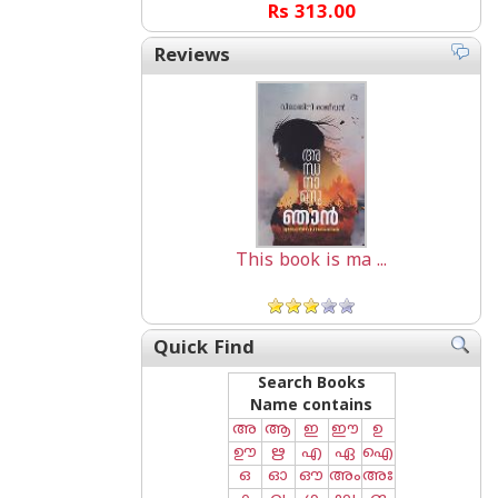
Rs 313.00
Reviews
This book is ma ...
Quick Find
Search Books
Name contains
അ
ആ
ഇ
ഈ
ഉ
ഊ
ഋ
എ
ഏ
ഐ
ഒ
ഓ
ഔ
അം
അഃ