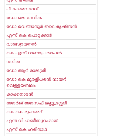
എസ് ഹരീഷ്
പി കേശവദേവ്‌
ഡോ ജെ ദേവിക
ഡോ വെങ്ങാനൂര്‍ ബാലകൃഷ്ണന്‍
എസ്‌ കെ പൊറ്റക്കാട്‌
വാത്സ്യായനന്‍
കെ എസ് റാണാപ്രതാപന്‍
നന്ദിത
ഡോ ആര്‍ രാജശ്രീ
ഡോ കെ മുരളീധരന്‍ നായര്‍
വെള്ളയമ്പലം
കാക്കനാടന്‍
ജോര്‍ജ് ജോസഫ് മണ്ണൂശ്ശേരി
കെ കെ മുഹമ്മദ്
എന്‍ വി ഹബീബുറഹ്മാന്‍
എസ് കെ ഹരിനാഥ്