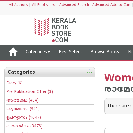
All Authors
|
All Publishers
|
Advanced Search
|
Advanced Add to Cart
Categories
Best Sellers
Browse Books
Ne
Categories
Wome
Diary
(6)
രാമേശന
Pre Publication Offer
(3)
ആത്മകഥ
(484)
There are c
ആരോഗ്യം
(321)
ഉപന്യാസം
(1047)
കഥകള്‍
»» (3476)