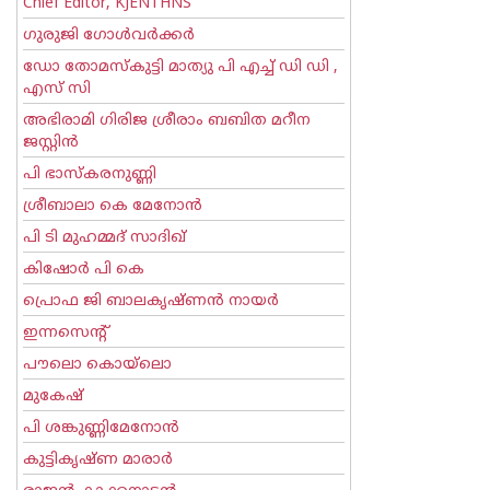
Chief Editor, KJENTHNS
ഗുരുജി ഗോള്‍‌വര്‍ക്കര്‍
ഡോ തോമസ്കുട്ടി മാത്യു പി എച്ച് ഡി ഡി ,
എസ് സി
അഭിരാമി ഗിരിജ ശ്രീരാം ബബിത മറീന
ജസ്റ്റിന്‍
പി ഭാസ്കരനുണ്ണി
ശ്രീബാലാ കെ മേനോന്‍
പി ടി മുഹമ്മദ് സാദിഖ്‌
കിഷോർ പി കെ
പ്രൊഫ ജി ബാലകൃഷ്ണന്‍ നായര്‍
ഇന്നസെന്റ്‌
പൗലൊ കൊയ്ലൊ
മുകേഷ്
പി ശങ്കുണ്ണിമേനോന്‍
കുട്ടികൃഷ്ണ മാരാര്‍