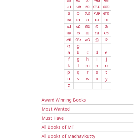
ക
ഖ
ഗ
ഘ
ങ
ച
ഛ
ജ
ഝ
ഞ
ട
ഠ
ഡ
ഢ
ണ
ത
ഥ
ദ
ധ
ന
പ
ഫ
ബ
ഭ
മ
യ
ര
ല
വ
ശ
ഷ
സ
ഹ
ള
ഴ
റ
റ്റ
a
b
c
d
e
f
g
h
i
j
k
l
m
n
o
p
q
r
s
t
u
v
w
x
y
z
Award Winning Books
Most Wanted
Must Have
All Books of MT
All Books of Madhavikutty