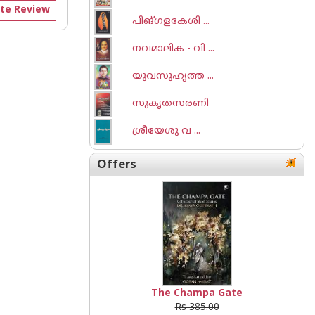
te Review
പിങ്ഗളകേശി ...
നവമാലിക - വി ...
യുവസുഹൃത്ത ...
സുകൃതസരണി
ശ്രീയേശു വ ...
Offers
The Champa Gate
Rs 385.00