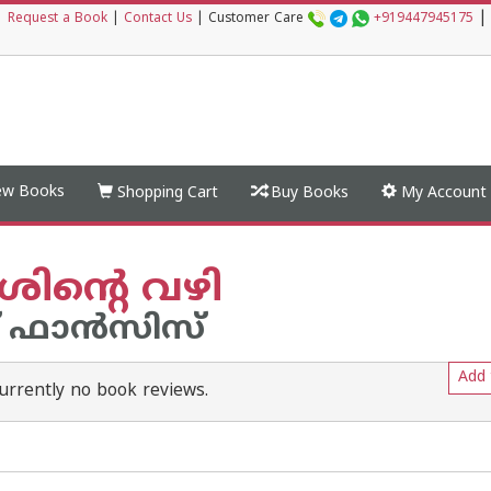
|
|
Request a Book
|
Contact Us
|
Customer Care
+919447945175
w Books
Shopping Cart
Buy Books
My Account
ശിന്റെ വഴി
് ഫാന്‍സിസ്
Add 
urrently no book reviews.