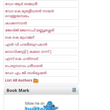
ഡോ ആര്‍ രാജശ്രീ
ഡോ കെ മുരളീധരന്‍ നായര്‍
വെള്ളയമ്പലം
കാക്കനാടന്‍
ജോര്‍ജ് ജോസഫ് മണ്ണൂശ്ശേരി
കെ കെ മുഹമ്മദ്
എന്‍ വി ഹബീബുറഹ്മാന്‍
മാധവിക്കുട്ടി [ കമലാ ദാസ് ]
എസ് കെ ഹരിനാഥ്
പെരുമ്പടവം ശ്രീധര‌ന്‍
ഡോ എം ജി ശശിഭൂഷന്‍
List All Authors
Book Mark