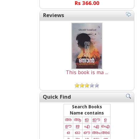
Rs 366.00
Reviews
This book is ma ...
Quick Find
Search Books
Name contains
അ
ആ
ഇ
ഈ
ഉ
ഊ
ഋ
എ
ഏ
ഐ
ഒ
ഓ
ഔ
അം
അഃ